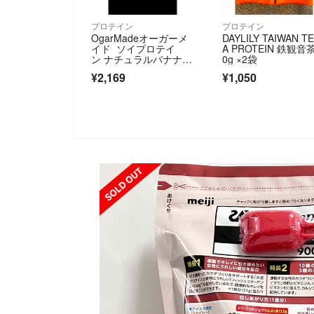
プロテイン
プロテイン
OgarMadeオーガーメ
DAYLILY TAIWAN T
イド ソイプロテイ
A PROTEIN 鉄観音茶
ン ナチュラルバナナ1k
0g ×2袋
g1000g 期限2028年4
¥2,169
¥1,050
月
SOLD OUT