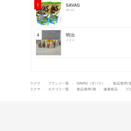
1
SAVAS
ザバス
4
明治
メイジ
ラクマ
ブランド一覧
SAVAS（ザバス）
食品/飲料/
ラクマ
カテゴリ一覧
食品/飲料/酒
健康食品
プ