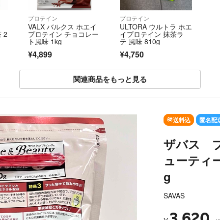
プロテイン
プロテイン
E
VALX バルクス ホエイ
ULTORA ウルトラ ホエ
 2
プロテイン チョコレー
イプロテイン 抹茶ラ
ト風味 1kg
テ 風味 810g
¥4,899
¥4,750
関連商品をもっと見る
SOLD OUT
送料込
匿名配
ザバス 
ューティー
g
SAVAS
3,620