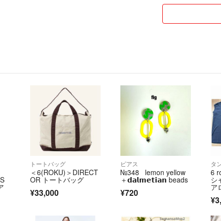
トートバッグ
ピアス
タ
＜6(ROKU)＞DIRECT
№348 lemon yellow
6 
WS
OR トートバッグ
＋𝗱𝗮𝗹𝗺𝗲𝘁𝗶𝗮𝗻 beads
シ
ア
ア
¥33,000
¥720
ト
¥3