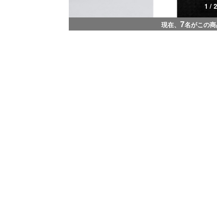
1 / 2
7
現在、
名がこの商