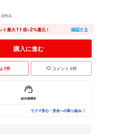
送料込
11
2
確認する
ント最大
倍+
%還元！
購入に進む
 7件
コメント 0件
紛失補償有
ラクマ安心・安全への取り組み