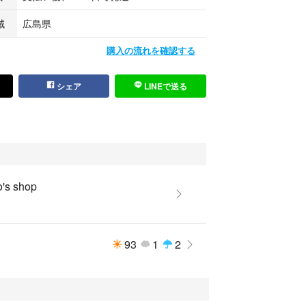
域
広島県
購入の流れを確認する
シェア
LINEで送る
o's shop
93
1
2