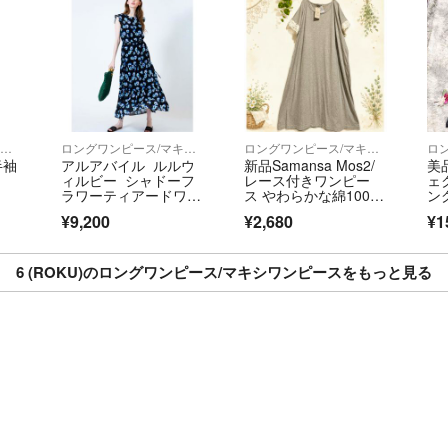
ロングワンピース/マキシワンピース
ロングワンピース/マキシワンピース
ロングワンピース/マキシワンピース
半袖
アルアバイル ルルウ
新品Samansa Mos2/
美
ィルビー シャドーフ
レース付きワンピー
ェ
ラワーティアードワン
ス やわらかな綿100％
ン
ピース
カットソー素材を使用
タ
¥9,200
¥2,680
¥1
した着心地の良いワン
ピース ゆったり♪
6 (ROKU)のロングワンピース/マキシワンピースをもっと見る