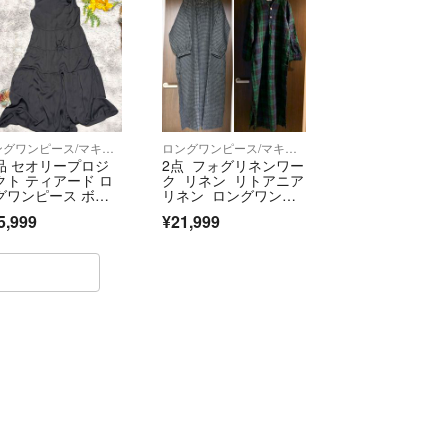
ロングワンピース/マキシワンピース
ロングワンピース/マキシワンピース
品 セオリープロジ
2点 フォグリネンワー
クト ティアード ロ
ク リネン リトアニア
グワンピース ボウ
リネン ロングワンピ
イ サテン 4
ース ナイトシャ
5,999
¥21,999
ツ 麻 マキシ