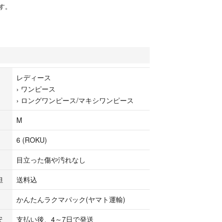
す。
レディース
›
ワンピース
›
ロングワンピース/マキシワンピース
M
6 (ROKU)
目立った傷や汚れなし
担
送料込
かんたんラクマパック(ヤマト運輸)
安
支払い後、4～7日で発送