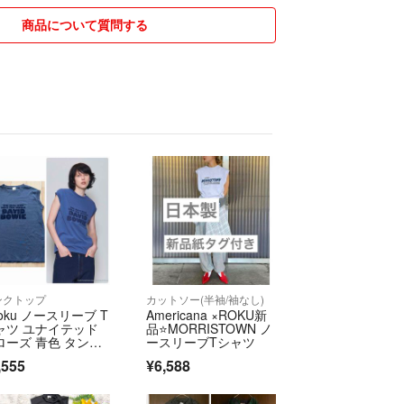
商品について質問する
ンクトップ
カットソー(半袖/袖なし)
roku ノースリーブ T
Americana ×ROKU新
ャツ ユナイテッド
品⭐️MORRISTOWN ノ
ローズ 青色 タンク
ースリーブTシャツ
ップ
,555
¥6,588