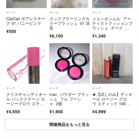
チーク
チーク
チーク
CipiCipi ポアレスチー
スックブラーリングカ
ジョンセンムル アー
ク 01 バニーピンク
ラーブラッシュ 01 淡
ティストクッションブ
音
ラッシュ チーク レ
¥550
アローズ ４ｇ
¥6,100
¥1,340
チーク
チーク
チーク
クリスチャンディオー
mac パウダー ブラッ
★【試しのみ】ディオ
ル バックステージ ロ
シュ フル フーシ
ール ロージー グロ
ージーグロウ スティ
ャ 2個
ウ スティック 108 グ
ック
ァバ 限定色★
¥4,555
¥1,900
¥4,999
関連商品をもっと見る