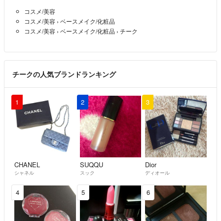
コスメ/美容
コスメ/美容
›
ベースメイク/化粧品
コスメ/美容
›
ベースメイク/化粧品
›
チーク
チークの人気ブランドランキング
1
2
3
CHANEL
SUQQU
Dior
シャネル
スック
ディオール
4
5
6