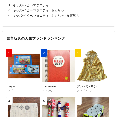
キッズ/ベビー/マタニティ
品を求める方、神経質な方、クレーマー体質の方は他の方からご購入を
キッズ/ベビー/マタニティ
›
おもちゃ
お願い致します。
キッズ/ベビー/マタニティ
›
おもちゃ
›
知育玩具
いかなる理由でもキャンセル、返品は受け付けません。
キャンセルの場合は悪い評価となります。
知育玩具の人気ブランドランキング
1
2
3
Lego
Benesse
アンパンマン
レゴ
ベネッセ
アンパンマン
4
5
6