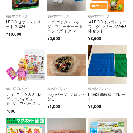
積み木/ブロック
積み木/ブロック
積み木/ブロック
LEGO セサミストリ
レゴ バック・トゥ・
★LEGO（レゴ）ミニ
ート 21324
ザ・フューチャー ミ
フィグ シリーズ29★3
ニフィグ ドク マーテ
体セット
¥19,800
ィ
¥2,500
¥3,600
積み木/ブロック
積み木/ブロック
積み木/ブロック
レゴ ７１０３３ レ
Legoパーツ ブロック
LEGO 基礎板 プレー
ゴミニフィギュ
なし
ト
ア ザ・マペッツ シ
¥1,000
¥1,099
リーズ
¥800