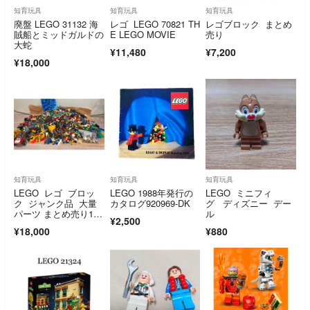
知育玩具
知育玩具
知育玩具
廃盤 LEGO 31132 海
レゴ LEGO 70821 TH
レゴブロック まとめ
賊船とミッドガルドの
E LEGO MOVIE
売り
大蛇
¥11,480
¥7,200
¥18,000
知育玩具
知育玩具
知育玩具
LEGO レゴ ブロッ
LEGO 1988年発行の
LEGO ミニフィ
ク ジャンク品 大量
カタログ920969-DK
グ ディズニー デー
パーツ まとめ売り18.
ル
¥2,500
9キロ
¥18,000
¥880