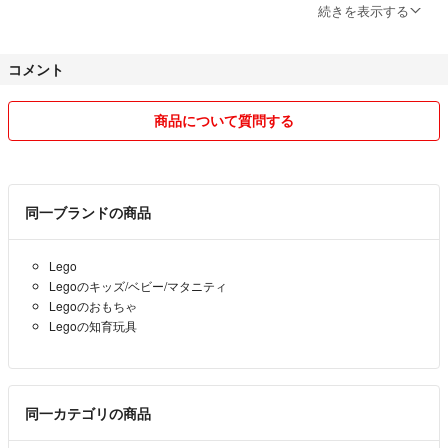
冊子も綺麗なものを送っていますので折れ曲がりがあれば輸送中のトラ
続きを表示する
ブルです。
ハッシーに関しては法的措置をとっております。
コメント
フリマアプリ、オークションサイトは10年以上利用しておりますがこ
のような初めて悪い評価をつけられました。
商品について質問する
他の方の評価を拝見して頂ければ分かると思いますが梱包に関してはで
きる限り丁寧に梱包しております。
商品に関しては自分自身で国内正規店で購入した国内正規品のみ出品し
同一ブランドの商品
ております。
G-SHOCKに関してですが発売から1年経過したものもございます。
Lego
保証切れの商品に関しては発送前に動作確認は必ず行いますが万が一、
Legoのキッズ/ベビー/マタニティ
発送後以降の故障に関しましては購入者様ご自身の修理費負担、ご対応
Legoのおもちゃ
をお願い致します。
Legoの知育玩具
また、こちらからの評価は26日以降になる場合がございます。
発基本的には平日は郵便局、土日はヤマト運輸にて発送予定です。
同一カテゴリの商品
どちらの商品も大切に保管させて頂いてますがお店で購入するような完