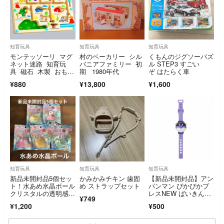
知育玩具
知育玩具
知育玩具
モンテッソーリ マグ
村のベーカリー シル
くもんのジグソーパズ
ネット迷路 知育玩
バニアファミリー 初
ル STEP3 すごい
具 磁石 木製 おもち
期 1980年代
ぞ はたらく車
ゃ こども 誕生日
¥880
¥13,800
¥1,600
知育玩具
知育玩具
知育玩具
新品未開封品5個セッ
かみかみチキン 歯固
【新品未開封品】アン
ト！水あめ水晶ボール
め ストラップセット
パンマン ぴかぴかブ
クリスタルの透明感ス
レスNEW ばいきんま
¥749
クイーズ
ん
¥1,200
¥500