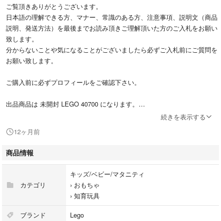
ご覧頂きありがとうございます。
日本語の理解できる方、マナー、常識のある方、注意事項、説明文（商品
説明、発送方法）を最後までお読み頂きご理解頂いた方のご入札をお願い
致します。
分からないことや気になることがございましたら必ずご入札前にご質問を
お願い致します。
ご購入前に必ずプロフィールをご確認下さい。
出品商品は 未開封 LEGO 40700 になります。
商品は画像でご確認宜しくお願い致します。
続きを表示する
12ヶ月前
大切に保管させて頂いておりますので状態は非常に良いと思いますが自宅
商品情報
保管ですの品を求める方や、神経質な方のご入札はお控え下さい。
キッズ/ベビー/マタニティ
簡易梱包になりますのでご理解頂いた方のご購入をお願い致します。
カテゴリ
›
おもちゃ
›
知育玩具
すり替え防止の為に返品はお受けできませんのでご理解頂いた方のご入札
をお願い致します。
ブランド
Lego