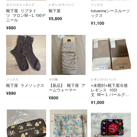
タイツ/ストッキング
レギンス/スパッツ
ソックス
靴下屋 リブタイ
靴下屋
tutuannaシースルーソ
ツ マロンM～L 150デ
ックス
¥5,800
ニール
¥1,100
¥880
ソックス
その他
レギンス/スパッツ
靴下屋 ラメソックス
【新品】 靴下屋 ア
⭐︎未開封⭐︎靴下屋冷感
ームウォーマー
レギンス 10分
¥890
丈 M〜 L パールグレ
¥800
ー グレージュ
¥1,000