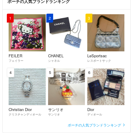
ポーチの人気ブランドランキング
1
2
3
FEILER
CHANEL
LeSportsac
フェイラー
シャネル
レスポートサック
4
5
6
Christian Dior
サンリオ
Dior
クリスチャンディオール
サンリオ
ディオール
ポーチの人気ブランドランキング