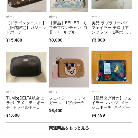
ポーチ
ポーチ
ポーチ
【ドラゴンクエスト】
【新品】FEILER モ
美品 ラブラリーバイ
【販路限定】ガジェッ
フモフワンチャン 巾
フェイラー チロリア
トポーチ
着 ペールブルー
ンフラワー L字ポー
チ フラットポーチ
¥15,480
¥8,000
¥3,000
ポーチ
ポーチ
ポーチ
TUMI✖️DELTA航空 コ
フェイラー テディ
【新品タグ付き】フェ
ラボ アメニティポー
ガール L字ポーチ
イラー ハイジ メッ
チ トラベルポー
シュポーチ ネイビー
¥6,400
チ 小物入れ
¥1,600
¥4,199
関連商品をもっと見る