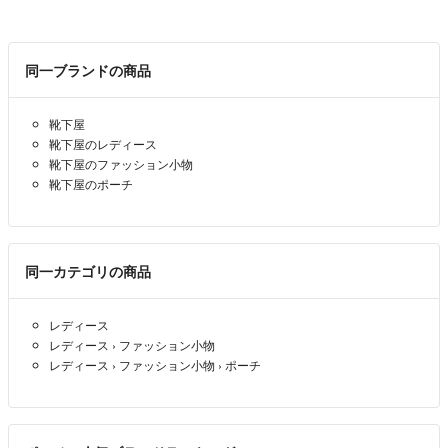
値下げ対応していません。
値下げ希望コメントいただいた方は、ブロックさせていただきます。
同一ブランドの商品
素人検品、保管のため神経質な方は購入を控えてください。
よろしくお願い申し上げます。
靴下屋
靴下屋のレディース
靴下屋のファッション小物
靴下屋のポーチ
同一カテゴリの商品
レディース
レディース
›
ファッション小物
レディース
›
ファッション小物
›
ポーチ