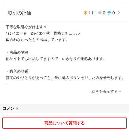
取引の評価
111
0
0
丁寧な取引心がけます☺️
1st イエベ春 2nイエベ秋 骨格ナチュラル
似合わなかったもの出品しています。
・商品の削除
他サイトでも出品してますので、いきなりの削除あります。
・購入の順番
質問のやりとりがあっても、先に購入ボタンを押した方を優先します。
・梱包
続きを表示する
方法を特別記載してないものは、小さく折りたたんで梱包します。
梱包の指定は購入前にご相談ください。
コメント
購入後の指定は応じかねます。
・注文後の返品、交換
商品について質問する
受付ておりません。