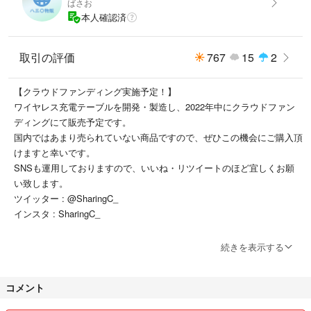
ばさお
本人確認済
取引の評価
767
15
2
【クラウドファンディング実施予定！】
ワイヤレス充電テーブルを開発・製造し、2022年中にクラウドファン
ディングにて販売予定です。
国内ではあまり売られていない商品ですので、ぜひこの機会にご購入頂
けますと幸いです。
SNSも運用しておりますので、いいね・リツイートのほど宜しくお願
い致します。
ツイッター : @SharingC_
インスタ : SharingC_
【理念】
続きを表示する
全てのステークホルダーに利益のある取引を行う
特に、購入者様・販売主の両者が気持ちいい取引を行う
コメント
可能な限り最安値で取引をおこなう
《収益の1割は寄付する》