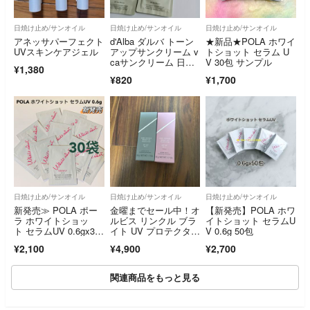
日焼け止め/サンオイル
日焼け止め/サンオイル
日焼け止め/サンオイル
アネッサパーフェクト
d'Alba ダルバ トーン
★新品★POLA ホワイ
UVスキンケアジェル
アップサンクリーム v
トショット セラム U
caサンクリーム 日焼
V 30包 サンプル
¥1,380
け止め ビタカプセ
¥820
¥1,700
ル 韓国コスメ 化粧下
地 日やけ止め
日焼け止め/サンオイル
日焼け止め/サンオイル
日焼け止め/サンオイル
新発売≫ POLA ポー
金曜までセール中！オ
【新発売】POLA ホワ
ラ ホワイトショッ
ルビス リンクル ブラ
イトショット セラムU
ト セラムUV 0.6gx30
イト UV プロテクタ
V 0.6g 50包
袋
ー N 医薬部外品 本体/
¥2,100
¥4,900
¥2,700
しっとり/無香料 50g
関連商品をもっと見る