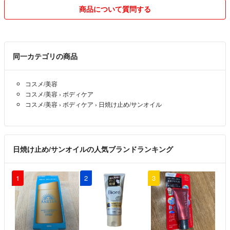
商品について質問する
【方針】
基本的に値引きは行っておりません。（匿名配送や同梱発送などの相談
があればコメントください。）
支払いはできるだけ購入と同時にお済ませください。
同一カテゴリの商品
コメントは1日を過ぎた段階で気付いたものから削除させて頂きます。
コスメ/美容
【ブログ】
コスメ/美容
›
ボディケア
https://www.basao830.com/
コスメ/美容
›
ボディケア
›
日焼け止め/サンオイル
こちらのブログでは、
830のおすすめの本などを紹介していますので、
興味がありましたらご覧ください。
日焼け止め/サンオイルの人気ブランドランキング
1
2
3