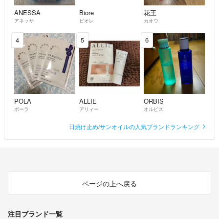
ANESSA
Biore
花王
アネッサ
ビオレ
カオウ
4
5
6
POLA
ALLIE
ORBIS
ポーラ
アリィー
オルビス
日焼け止め/サンオイルの人気ブランドランキング
ページの上へ戻る
注目ブランド一覧