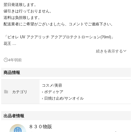
翌日発送致します。
値引きは行っておりません。
送料は負担致します。
配送業者にご希望がございましたら、コメントでご連絡下さい。
「ビオレ UV アクアリッチ アクアプロテクトローション(70ml)」
花王
続きを表示する
#花王
4年弱前
#コスメ/美容
#ボディケア
商品情報
#日焼け止め/サンオイル
220705_344_729_ラクマ ビオレUVアクアリッチ
コスメ/美容
カテゴリ
›
ボディケア
›
日焼け止め/サンオイル
出品者情報
８３０物販