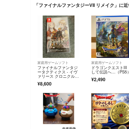
「ファイナルファンタジーVII リメイク」に
家庭用ゲームソフト
家庭用ゲームソフト
ファイナルファンタジ
ドラゴンクエストIII
ータクティクス - イヴ
して伝説へ…（PS5
ァリース クロニクル
¥2,490
ズ デラックスエディシ
¥8,600
ョン