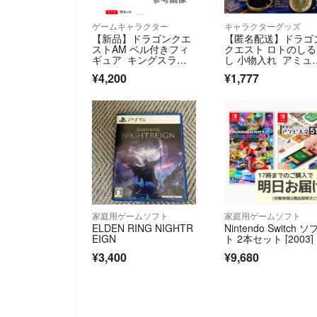
ゲームキャラクター
キャラクターグッズ
【新品】ドラゴンクエ
【匿名配送】ドラゴ
ストAM ベル付きフィ
クエスト ロトのしる
ギュア キングスライ
し 小物入れ アミュ
ム & メタルキン
ズメントグッズシリ
¥4,200
¥1,777
グ セット
ズ 【新品未使用】D
AGON QUEST
家庭用ゲームソフト
家庭用ゲームソフト
ELDEN RING NIGHTR
Nintendo Switch ソ
EIGN
ト 2本セット [2003]
¥3,400
¥9,680