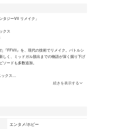
タジーVII リメイク」
ックス
8
れた『FFVII』を、現代の技術でリメイク。バトルシ
新しく、ミッドガル脱出までの物語が深く掘り下げ
ピソードも多数追加。
ニックス
続きを表示する
ゲーム機本体
フト
エンタメ/ホビー