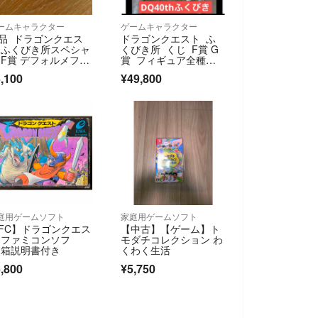
ームキャラクター
ゲームキャラクター
品 ドラゴンクエス
ドラゴンクエスト ふ
 ふくびき所スペシャ
くびき所 くじ F賞 G
 F賞 デフォルメフィ
賞 フィギュア全種コ
ュア ドラクエ Ⅴ 勇
ンプリートセット
,100
¥49,800
庭用ゲームソフト
家庭用ゲームソフト
FC】ドラゴンクエス
【中古】【ゲーム】ト
 ファミコンソフ
モダチコレクション わ
 箱説明書付き
くわく生活
,800
¥5,750