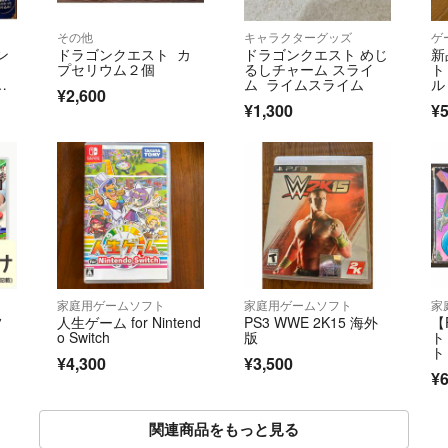
その他
キャラクターグッズ
ゲ
ン
ドラゴンクエスト カ
ドラゴンクエスト めじ
新
プセリウム２個
るしチャーム スライ
ト
ー
ム ライムスライム
ル
¥2,600
ー
ギ
¥1,300
¥5
R
者
家庭用ゲームソフト
家庭用ゲームソフト
家
フ
人生ゲーム for Nintend
PS3 WWE 2K15 海外
【
o Switch
版
ト
ト
¥4,300
¥3,500
¥6
関連商品をもっと見る