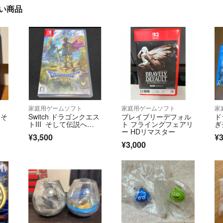
近い商品
家庭用ゲームソフト
家庭用ゲームソフト
家
 そ
Switch ドラゴンクエス
ブレイブリーデフォル
ド
）
トIII そして伝説へ…
ト フライングフェアリ
ぎ
ー HDリマスター
¥3,500
¥3
¥3,000