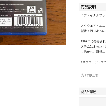
商品説明
「ファイナルファン
スクウェア・エニ
型番：PLJM1647
1997年に発売さ
ステムはまったく
て描かれ、新規エ
#スクウェア・エ
#PLJM16478
#エンタメ/ホビー
1年以上前
#ゲームソフト/
#家庭用ゲームソ
商品情報