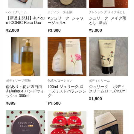
ハンドクリーム
ボディソープ/石鹸
クレンジング/メイク落とし
【新品未開封】Jurliqu
♥︎ジュリーク シャワ
ジュリーク メイク落
e ICONIC Rose Duo
ージェル♥︎
とし 新品
¥2,000
¥3,300
¥3,000
ボディソープ/石鹸
化粧水/ローション
ボディクリーム
(訳あり・使い方自由
100ml ジュリーク ロ
ジュリーク ボディ
♪)Jurlique ハンドウォ
ーズミストバランシン
クリームローズ150ml
ッシュ 300ml
グ
¥1,500
¥899
¥1,500