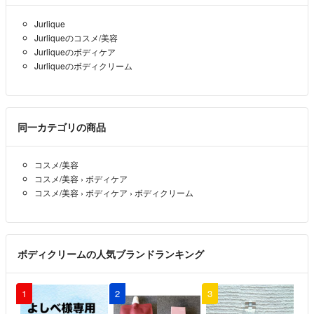
来る範囲で写真追加いたします。
Jurlique
☆本や割れる恐れのないものはプチプチ梱包をしません。
Jurliqueのコスメ/美容
☆リサイクル包装の場合がございます。
Jurliqueのボディケア
☆取引商品や包装で完璧を求める方はお取引ご遠慮ください。
Jurliqueのボディクリーム
☆昨今の郵便事情等のため発送や到着に遅れが生じることがあります。
発送の目安はご購入後お伝え致しますが、発送後到着遅れに関しまして
は責任を負いかねます。お急ぎでご入用のものは正規のお店でお買い上
げください。
同一カテゴリの商品
長文を最後まで見ていただきありがとうございます。
コスメ/美容
すてきなご縁がありますように…！
コスメ/美容
›
ボディケア
コスメ/美容
›
ボディケア
›
ボディクリーム
ボディクリームの人気ブランドランキング
1
2
3