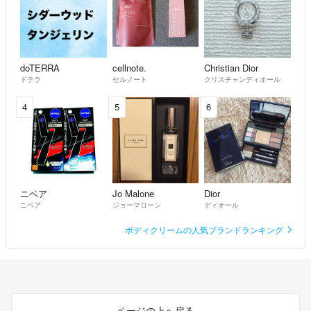
doTERRA
cellnote.
Christian Dior
ドテラ
セルノート
クリスチャンディオール
4
5
6
ニベア
Jo Malone
Dior
ニベア
ジョーマローン
ディオール
ボディクリームの人気ブランドランキング
ページの上へ戻る