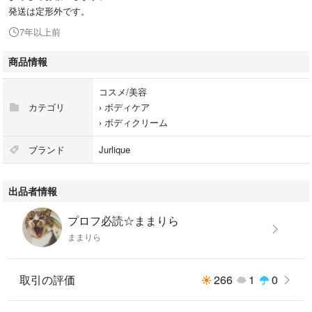
発送は定形外です。
7年以上前
商品情報
コスメ/美容
カテゴリ
›
ボディケア
›
ボディクリーム
ブランド
Jurlique
出品者情報
プロフ必読☆ままりら
ままりら
取引の評価
266
1
0