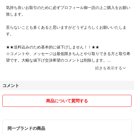
気持ち良いお取引のために必ずプロフィール御一読の上ご購入をお願い
致します。
至らないことも多くあると思いますがどうぞよろしくお願いいたしま
す。
★★送料込みのため基本的に値下げしません！！★★
☆コメントや、メッセージは最低限きちんとやり取りできる方と取引希
望です。大幅な値下げ交渉希望のコメントは削除します。
☆コメントをやり取りしていても最初に購入お手続きまで進んでいただ
続きを表示する
いたかたにお譲り致します。
★注釈がない限り中古品ですので使用感などはご理解ください。使用感
コメント
が気になる方はご購入ご遠慮ください。★
☆付属品がないもの、箱潰れなどは写真に撮っているので、必ずご確認
ください。
商品について質問する
☆洋服の畳しわご理解ください。シワがつきやすいものに関しては商品
説明に書いてあります。
☆配送記録がお届け完了になっているのに受け取り確認が3日されない
場合、お伺いのメッセージを送らせていただく事がございます。
同一ブランドの商品
☆参考書など、中身がどんな感じかみたい方は、コメントくだされば出