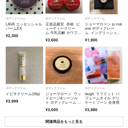
ボディクリーム
ボディクリーム
ボディクリーム
LAVA エッセンシャル
正規品最安 赤箱 ビ
ジョーマローン jo mal
バームEX
ューティークリー
one ボディクレー
ム 牛乳石鹸 カウブラ
ム イングリッシュペ
¥2,300
ンド☘️
アー
¥3,600
¥1,900
ボディクリーム
ボディクリーム
ボディクリーム
イビサクリーム(35g)
ジョーマローン ウッ
laugh. ラフドット パ
ドセージ&シーソル
フュームオイル デリ
¥3,999
ト ボディクレーム 50
ケートゾーン 全身用
ml
¥3,000
¥3,980
関連商品をもっと見る