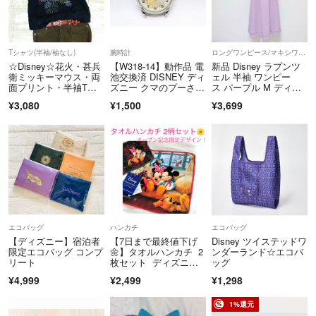
Tシャツ(半袖/袖なし)
腕時計
ロングワンピース/マキシワンピース
☆Disney☆花火・甚兵
【W318-14】動作品 電
新品 Disney ラプンツ
衛ミッキーマウス・両
池交換済 DISNEY ディ
ェル 半袖 ワンピー
面プリント・半袖Tシ
ズニー クマのプーさ
ス パープル M ディズ
ャツ(L〜XL)・ブラック
ん ティガ 腕時計 フェ
ニー
¥3,080
¥1,500
¥3,699
イスのみ レディース
エコバッグ
ハンカチ
エコバッグ
【ディズニー】宿泊者
【7日まで最終値下げ
Disney ツイステッドワ
限定エコバッグ コンプ
🌼】タオルハンカチ 2
ンダーランド☆エコバ
リート
枚セット ディズニ
ッグ
ー ファンタジーショ
¥4,999
¥2,499
¥1,298
ップ オープン記念 限
定デザイン
1%還元