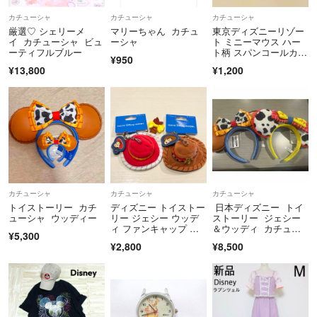
カチューシャ
カチューシャ
カチューシャ
厳選♡ シェリーメ
マリーちゃん カチュ
東京ディズニーリゾー
イ カチューシャ ビュ
ーシャ
ト ミニーマウス ハー
ーティフルブルー
ト柄 スパンコールカチ
¥950
ューシャ
¥13,800
¥1,200
カチューシャ
カチューシャ
カチューシャ
トイストーリー カチ
ディズニー トイストー
日本ディズニー トイ
ューシャ ウッディー
リー ジェシー ウッデ
ストーリー ジェシー
ィ ファンキャップ キ
＆ウッディ カチュー
¥5,300
ーチェーン
シャ 新品
¥2,800
¥8,500