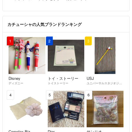
カチューシャの人気ブランドランキング
1
2
3
Disney
トイ・ストーリー
USJ
ディズニー
トイストーリー
ユニバーサルスタジオジャパン
4
5
6
Complex Biz
Dior
サンリオ