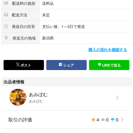
配送料の負担
送料込
配送方法
未定
発送日の目安
支払い後、1～2日で発送
発送元の地域
新潟県
購入の流れを確認する
ポスト
シェア
LINEで送る
出品者情報
あみぼむ
あみぼむ
取引の評価
4
0
0