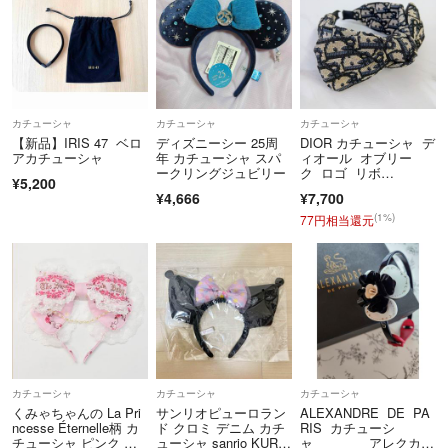
カチューシャ
カチューシャ
カチューシャ
【新品】IRIS 47 ベロ
ディズニーシー 25周
DIOR カチューシャ デ
アカチューシャ
年 カチューシャ スパ
ィオール オブリー
ークリングジュビリー
ク ロゴ リボ
¥5,200
ン 黒 ノベルティー
¥4,666
¥7,700
(1%)
77円相当還元
カチューシャ
カチューシャ
カチューシャ
くみゃちゃんの La Pri
サンリオピューロラン
ALEXANDRE DE PA
ncesse Éternelle柄 カ
ド クロミ デニム カチ
RIS カチューシ
チューシャ ピンク 新
ューシャ sanrio KURO
ャ アレクカチ