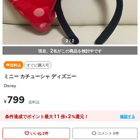
1 / 2
2
現在、
名がこの商品を検討中です
送料込
すぐに購入可
ミニー カチューシャ ディズニー
Disney
799
¥
送料込
11
2
条件達成でポイント最大
倍+
%還元！
確認する
いいね 2件
コメント 0件