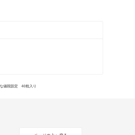
りで送料無料匿名発送
るものではありません
な値段設定 40粒入り
園