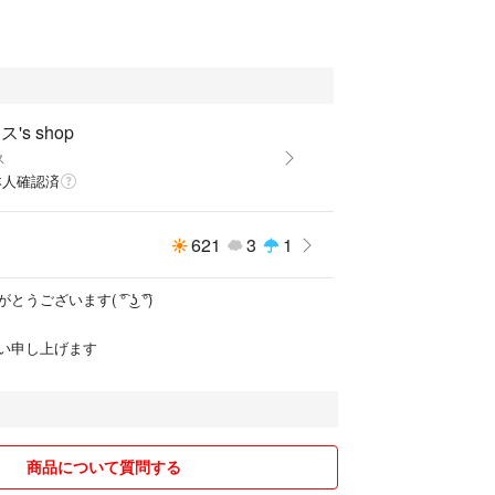
0℃の水に種をそのまま入れたら、3日くらいで発芽しま
10日以降、浮き葉が開き、根が出たら定植のタイミン
ポットに濡れた土を入れ、1ポット1株植えて、水が
's shop
っと沈めます。定植後は土の表面から5〜10㎝程度
ス
ながら、一日4時間以上の直射日光が当たる場所で
本人確認済
は 立葉が数枚出たら蕾ができるサインなので、肥料
初心者は市販の睡蓮用の肥料パックを使うと便利で
621
3
1
ございます( ͡° ͜ʖ ͡°)
eで茶碗蓮と検索すれば、動画もたくさん出て来ます
い申し上げます
来ます
送希望の方はコメント下さい
します。
商品について質問する
ト下さい、対応いたします