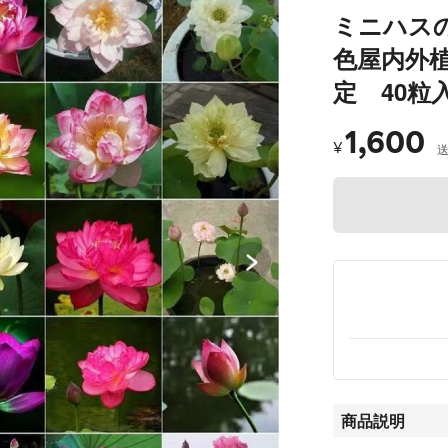
ミニハス
色屋内外
定 40粒
1,600
¥
商品説明