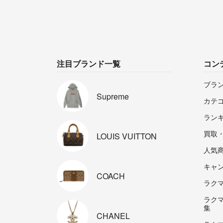
注目ブランド一覧
コン
ブラ
Supreme
カテ
ラン
買取
LOUIS
VUITTON
人気
キャ
COACH
ラクマp
ラク
集
CHANEL