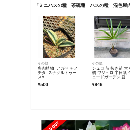
「ミニハスの種 茶碗蓮 ハスの種 混色屋内
その他
その他
多肉植物 アガベ チノ
シュロ 苗 抜き苗 大
チタ スナグルトゥー
櫚 ワジュロ 半日陰 
スb
ェードガーデン 庭
木 ヤシ 箒
¥500
¥846
SOLD OUT