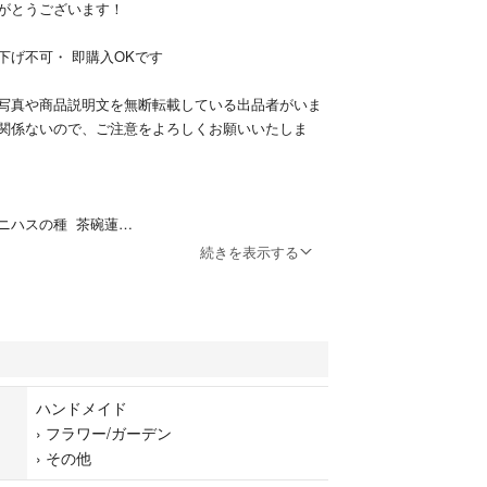
がとうございます！
下げ不可・ 即購入OKです
写真や商品説明文を無断転載している出品者がいま
関係ないので、ご注意をよろしくお願いいたしま
ニハスの種 茶碗蓮
続きを表示する
ランダムなので、どんな花を咲くのが楽しみ^_^
芽しやすくなるように外殻を加工しました。
どなんでも年中に植え付けが出来ます。
ハンドメイド
›
フラワー/ガーデン
物栄養剤何滴を入れて最短３日で発芽します
›
その他
蓮の育て方】