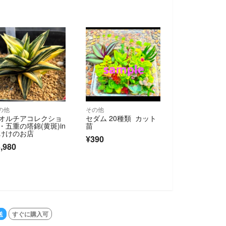
の他
その他
オルチアコレクショ
セダム 20種類 カット
・五重の塔錦(黄斑)in
苗
けけのお店
¥390
,980
送
すぐに購入可