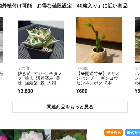
外植付け可能 お得な値段設定 40粒入り」に近い商品
その他
その他
そ
 棕
抜き苗 アガベ チタノ
【❤️開運竹❤️】ミリオ
ハ
シ
タ 狼人 活着済み 美
ンバンブー ギンヨウ
ン
株 強鋸歯 棘 大四種
センネンボク 2本 ポ
わ
郵便②
ットごと発送‼️
¥3,800
¥680
¥5
関連商品をもっと見る
SOLD OUT
送料込
匿名配