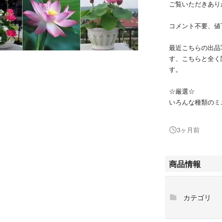
ご覧いただきあり
コメント不要、値
2
最近こちらの出品
す、こちらと全く
す。
☆厳選☆
いろんな種類のミ
40粒入り
3ヶ月前
ハスの種類は混色
種の販売です、発
商品情報
鉢や花瓶、お碗な
カテゴリ
お水に入れて、植
ご参考に【茶碗