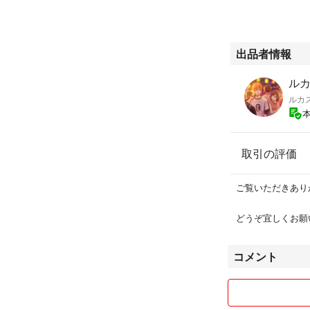
【栽培方法】
★発芽 20〜3
す。
出品者情報
★定植 発芽から
グです。定植用の
ルカス
入った睡蓮鉢にそ
ルカ
の水深を常に保ち
育てます。
★花を咲かせるに
を与えましょう。
取引の評価
す。
ご覧いただきありがとう
また、YouTub
どうぞ宜しくお願
屋内外どこでも出
コメント
他の商品と同梱発
100円値引きいた
大量の方もコメン