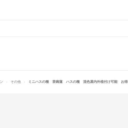
防水チャック袋入
※発芽率は保証す
#パクチー
#コリアンダー
#シャンツァイ
#香菜
#ハーブ
#スパイス
#アジア料理
#無農薬栽培
ン
その他
ミニハスの種 茶碗蓮 ハスの種 混色屋内外植付け可能 お得
#野菜
#エスニック料理
#フレンチ料理
#イタリアン料理
#中華料理
#野菜ベランダ菜
#家庭菜園