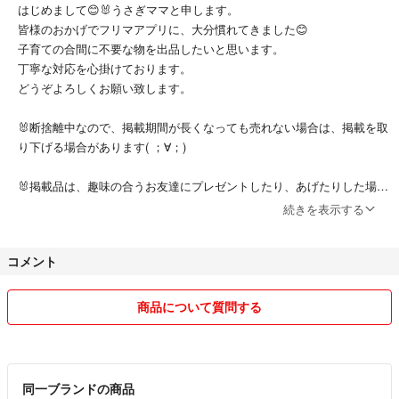
はじめまして😊🐰うさぎママと申します。
皆様のおかげでフリマアプリに、大分慣れてきました😊
子育ての合間に不要な物を出品したいと思います。
丁寧な対応を心掛けております。
どうぞよろしくお願い致します。
🐰断捨離中なので、掲載期間が長くなっても売れない場合は、掲載を取
り下げる場合があります( ；∀；)
🐰掲載品は、趣味の合うお友達にプレゼントしたり、あげたりした場
合、突然の削除がある場合がございますので、ご了承下さいませm(_ _)
続きを表示する
m(特に、新品未使用品が多いと思います)
コメント
🐰お値引きご希望の方、急ぎの発送の方、お申し付け下さい(^o^)/出来
る限り、頑張ります(^o^)/
商品について質問する
🐰基本的に梱包資材は、リサイクル品(お店の紙袋等)、100円SHOPの
梱包グッズを利用させて頂いております。もちろん丁寧な梱包を心掛け
ております(*^^*)
ラッピングも別途受けたわまっておりますので、コメントでお知らせく
同一ブランドの商品