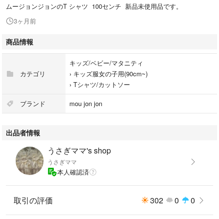
ムージョンジョンのT シャツ 100センチ 新品未使用品です。
3ヶ月前
商品情報
キッズ/ベビー/マタニティ
カテゴリ
›
キッズ服女の子用(90cm~)
›
Tシャツ/カットソー
ブランド
mou jon jon
出品者情報
うさぎママ's shop
うさぎママ
本人確認済
取引の評価
302
0
0