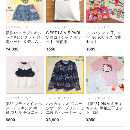
Tシャツ/カットソー
Tシャツ/カットソー
Tシャツ/カットソー
新作150✨ラブトキシ
C'EST LA VIE PARI
アンパンマン Tシャ
ック✕ピンクラテ 発
S ロゴ Tシャツ ホワ
ツ 80 90サイズ 3枚
泡ハートT＆デニムテ
イト 未使用
セット
ィアードスカート ガ
¥4,390
¥550
¥699
ーリー夏コーデ
Tシャツ/カットソー
Tシャツ/カットソー
Tシャツ/カットソー
美品 プティマイン ベ
ハッカキッズ フルー
【新品】H&M キティ
ストドッキング 半
ツボーダープリントミ
ちゃん 半袖上下セッ
袖 フリル チュニッ
ニ裏毛トレーナー 13
ト 120
ク 100cm
0cm
¥800
¥3,900
¥850