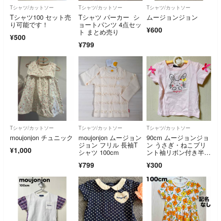
Tシャツ/カットソー
Tシャツ/カットソー
Tシャツ/カットソー
Tシャツ100 セット売
Tシャツ パーカー シ
ムージョンジョン
り可能です！
ョートパンツ 4点セッ
¥600
ト まとめ売り
¥500
¥799
Tシャツ/カットソー
Tシャツ/カットソー
Tシャツ/カットソー
moujonjon チュニック
moujonjon ムージョン
90cm ムージョンジョ
ジョン フリル 長袖T
ン うさぎ・ねこプリ
¥1,000
シャツ 100cm
ント袖リボン付き半袖
Ｔシャツ
¥799
¥300