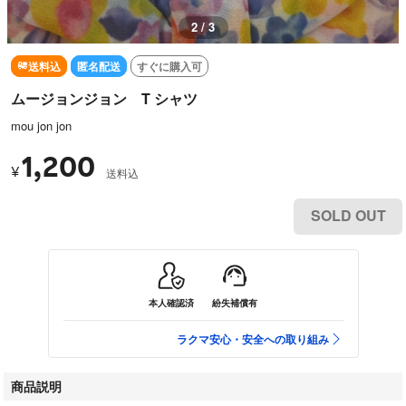
2 / 3
送料込
匿名配送
すぐに購入可
ムージョンジョン T シャツ
mou jon jon
1,200
¥
送料込
SOLD OUT
本人確認済
紛失補償有
ラクマ安心・安全への取り組み
商品説明