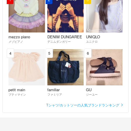
mezzo piano
DENIM DUNGAREE
UNIQLO
メゾピアノ
デニムダンガリー
ユニクロ
4
5
6
petit main
familiar
GU
プティマイン
ファミリア
ジーユー
Tシャツ/カットソーの人気ブランドランキング