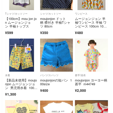
Tシャツ/カットソー
シャツ/カットソー
ワンピース
【100cm】mou jon jo
moujonjon ドット
ムージョンジョン 半
n ムージョンジョ
柄 襟付き 半袖Tシャ
袖ワンピース 半袖 ワ
ン 半袖トップス
ツ 80cm
ンピース 100cm 10
0 記名なし
¥599
¥350
¥480
水着
パンツ/スパッツ
甚平/浴衣
【新品未使用】moujo
moujonjonの短パン 1
moujonjon ヨーヨー柄
njon ムージョンジョ
00size
甚平 m44749
ン 男児用水着 100セ
¥400
¥2,000
ンチ
¥1,300