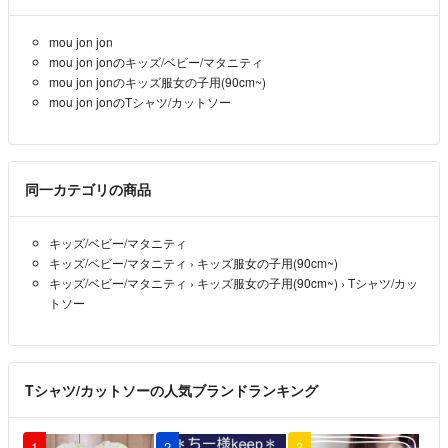
ださいませ😊
mou jon jon
🐰最後までお読み頂いて、有り難うございます🙇宜しくお願いいたしま
mou jon jonのキッズ/ベビー/マタニティ
す🙇🐰
mou jon jonのキッズ服女の子用(90cm~)
mou jon jonのTシャツ/カットソー
同一カテゴリの商品
キッズ/ベビー/マタニティ
キッズ/ベビー/マタニティ
›
キッズ服女の子用(90cm~)
キッズ/ベビー/マタニティ
›
キッズ服女の子用(90cm~)
›
Tシャツ/カッ
トソー
Tシャツ/カットソーの人気ブランドランキング
1
2
3