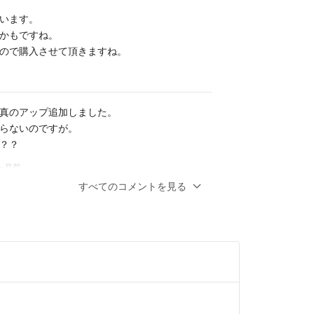
います。
かもですね。
ので購入させて頂きますね。
真のアップ追加しました。
らないのですが。
？？
5ヶ月前
すべてのコメントを見る
ますね。就寝中で
入れないので。
5ヶ月前
部の白い縦スジは何でしょうか？
いたします。