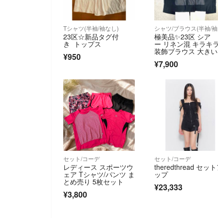
Tシャツ(半袖/袖なし)
シ
23区☆新品タグ付
極美品✨23区 シア
き トップス
ー リネン混 キラキ
装飾ブラウス 大き
¥950
イズ44 グレー
¥7,900
セット/コーデ
セット/コーデ
レディース スポーツウ
theredthread セッ
ェア Tシャツ/パンツ ま
ップ
とめ売り 5枚セット
¥23,333
¥3,800