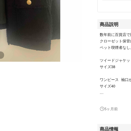
商品説明
数年前に百貨店で購
クローゼット保管
ペット喫煙者なし
ツイードジャケッ
サイズ38
ワンピース 袖口
サイズ40
私には少し大きい
上品なツイードは
5ヶ月前
中はワンピースな
丈です。
商品情報
紺色なので、卒園