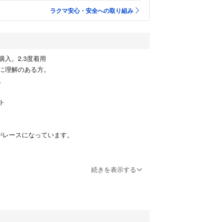
ラクマ安心・安全への取り組み
入。2.3度着用
に理解のある方。
。
ト
がレースになっています。
為、お譲りしたいです。
続きを表示する
コサージュ映えします。
ので、お腹周り気になる方も。156センチの私は膝
式、入学式、両方いけます。