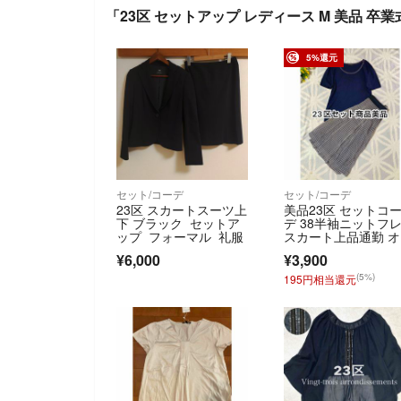
「23区 セットアップ レディース M 美品 卒
5%還元
セット/コーデ
セット/コーデ
23区 スカートスーツ上
美品23区 セットコ
下 ブラック セットア
デ 38半袖ニットフ
ップ フォーマル 礼服
スカート上品通勤 
ィス
¥6,000
¥3,900
(5%)
195円相当還元