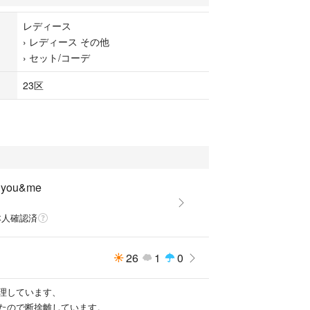
レディース
げ✨
›
レディース その他
›
セット/コーデ
出品始めたので早い者勝ちで⚠️
23区
ございます。
め今週中にご縁がなければ一旦削除予定です。
u&me
ビー
本人確認済
26
1
0
理しています、
たので断捨離しています。