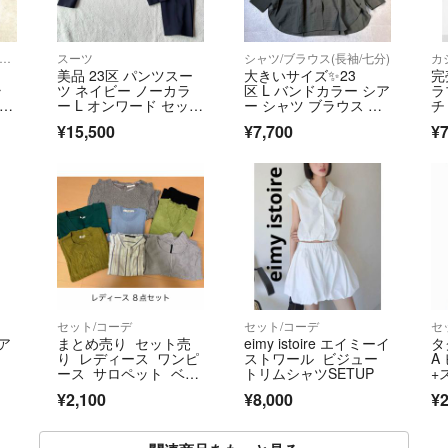
ャツ/ブラウス(半袖/袖なし)
スーツ
シャツ/ブラウス(長袖/七分)
カ
美品 23区 パンツスー
大きいサイズ✨23
完
ラ
ツ ネイビー ノーカラ
区 L バンドカラー シア
ラ
いサ
ー L オンワード セット
ー シャツ ブラウス カ
チ
アップ
ーキ 2XL
0,
¥15,500
¥7,700
¥7
セット/コーデ
セット/コーデ
セ
トア
まとめ売り セット売
eimy istoire エイミーイ
タ
り レディース ワンピ
ストワール ビジュー
A
ース サロペット ベス
トリムシャツSETUP
+
ト
プ
¥2,100
¥8,000
¥2