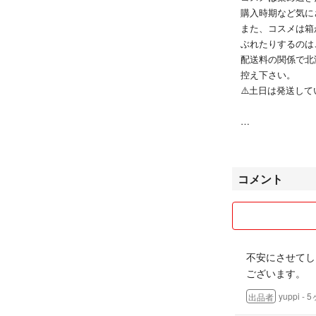
購入時期など気に
また、コスメは箱
ぶれたりするのは
配送料の関係で北
控え下さい。
⚠️土日は発送して
売り切りを目指し
正規店購入です。
コメント
購入していません
返品は受け付けま
入下さい。
※購入意思のない
不安にさせてし
のは、煩わしいの
ございます。
yuppi
- 
出品者