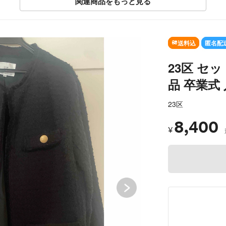
関連商品をもっと見る
SOLD OUT
送料込
匿名配
23区 セ
品 卒業式
23区
8,400
¥