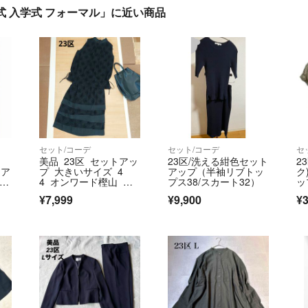
業式 入学式 フォーマル」に近い商品
セット/コーデ
セット/コーデ
セ
ー
美品 23区 セットアッ
23区/洗える紺色セット
2
レア
プ 大きいサイズ 4
アップ（半袖リブトッ
ク
オフ
4 オンワード樫山 ブ
プス38/スカート32）
ッ
ラック
ジ
¥7,999
¥9,900
¥3