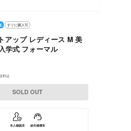
送
すぐに購入可
ットアップ レディース M 美
 入学式 フォーマル
送料込
SOLD OUT
本人確認済
紛失補償有