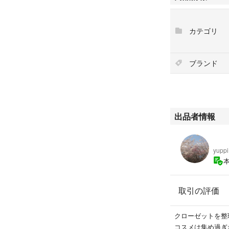
✨本日限定お値下
カテゴリ
⚠️午後から他にも
ブランド
いいねありがとう
卒入シーズンのた
#23区レディース
#卒業式
出品者情報
#入学式
#卒園式
yo
#フォーマルネイ
yuppi
#卒入ママ
#オケージョン
#very
取引の評価
#ママスーツ
クローゼットを整
コスメは集め過ぎ