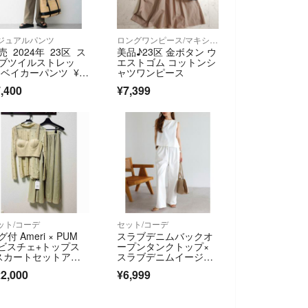
ジュアルパンツ
ロングワンピース/マキシワンピース
売 2024年 23区 ス
美品♪23区 金ボタン ウ
ブツイルストレッ
エストゴム コットンシ
 ベイカーパンツ ¥2
ャツワンピース
900
,400
¥7,399
ット/コーデ
セット/コーデ
グ付 Ameri × PUM
スラブデニムバックオ
 ビスチェ+トップス
ープンタンクトップ×
スカートセットアッ
スラブデニムイージー
パンツ
2,000
¥6,999