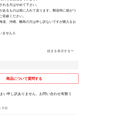
される方はやめて下さい。
があるものは箱に入れて送ります。郵送時に箱がつ
ご容赦ください。
海道、沖縄、離島の方は申し訳ないですが購入をお
いません⚠️
たいので希望額などコメントください。
続きを表示する
コスメは国内百貨店でしか
、安心して下さい。
せんので、洋服、靴などはサイズなど確認してご購
商品について質問する
長いイイねや、色々問い合わせたあげく購入しない
まい申し訳ありません、お問い合わせ有難う
でお控え下さい。
5ヶ月前