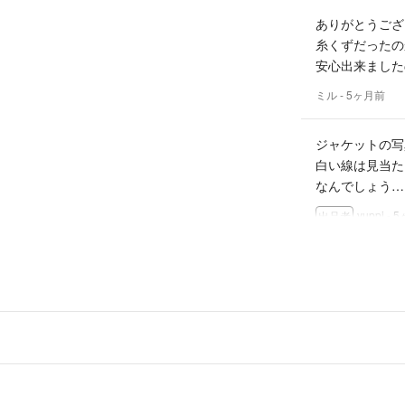
ありがとうござ
糸くずだったの
安心出来ました
ミル
- 5ヶ月前
ジャケットの写
白い線は見当た
なんでしょう…
yuppi
- 
出品者
日中、調べてみ
ウォークインに
yuppi
- 
出品者
こんにちは。
右胸ポケット上
よろしくお願い