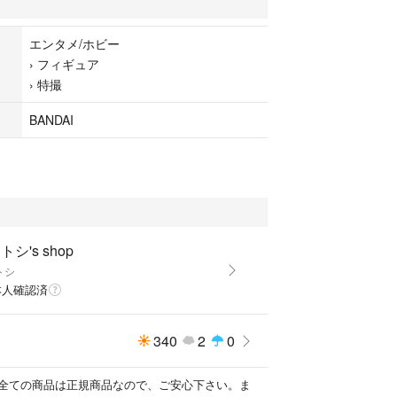
ロ換装用交換パーツ一式
エンタメ/ホビー
ックス換装用交換パーツ一式
›
フィギュア
イージス ファイナルウルティメイトゼロモード
›
特撮
S、PVC
BANDAI
ため返品は受け付けません。ご理解ください。
封
トシ's shop
トシ
本人確認済
340
2
0
求めの方・極度に程度を気にされる方のご購入はご
ンセルはお受けできませんので慎重にご購入をお願
全ての商品は正規商品なので、ご安心下さい。ま