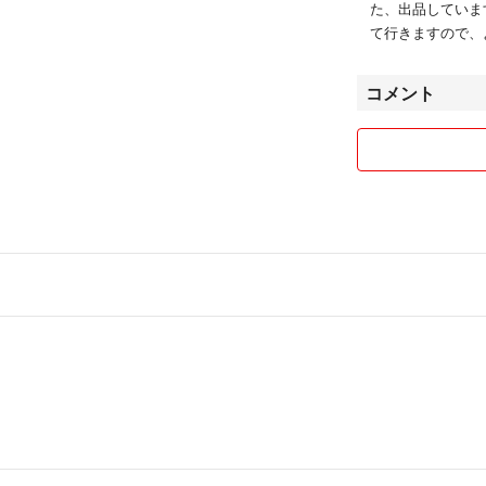
い致します。ノー
た、出品していま
★評価の悪い方の
て行きますので、
★ご購入終了から
頂きます。
コメント
★連絡確認後、2
★振込み手数料は
★商品がお手元に
す。
★以上の事をご了