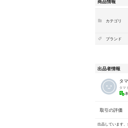
商品情報
ト
・ウルトラマンゼ
・ウルトラマンエ
カテゴリ
・ウルティメイト
主な商品素材 AB
ブランド
商品サイズ －
対象年齢 15歳～
■すり替え防止の
出品者情報
■状態 ：新品未開
タマ
タマ
★即日発送
■注意事項
取引の評価
★完全な美品をお
遠慮下さい。
★ご購入後のキャ
出品しています、