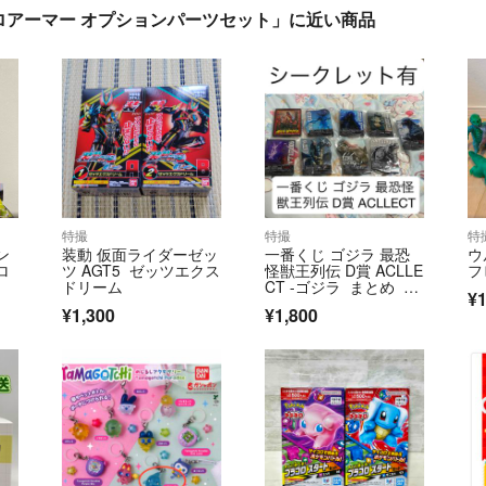
ロアーマー オプションパーツセット」に近い商品
特撮
特撮
特
ン
装動 仮面ライダーゼッ
一番くじ ゴジラ 最恐
ウ
ロ
ツ AGT5 ゼッツエクス
怪獣王列伝 D賞 ACLLE
フ
ドリーム
CT -ゴジラ まとめ シ
¥1
ークレット
¥1,300
¥1,800