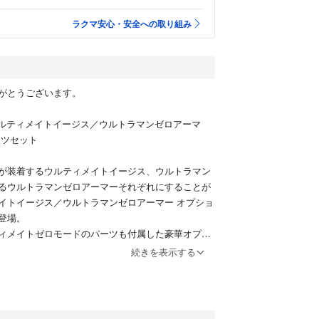
ラクマ安心・安全への取り組み
がとうございます。
rts ウルティメイトイージス／ウルトラマンゼロアーマ
ーツセット
が装着するウルティメイトイージス、ウルトラマン
るウルトラマンゼロアーマーそれぞれにすることが
イトイージス／ウルトラマンゼロアーマー オプショ
登場。
ィメイトゼロモードのパーツも付属した豪華オプシ
。
続きを表示する
ラマンX
イージス／ウルトラマンゼロアーマー本体×１セッ