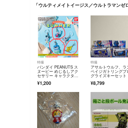
「ウルティメイトイージス／ウルトラマンゼ
特撮
特撮
バンダイ PEANUTS ス
アサルトウルフ、ラ
ヌーピー めじるしアク
ペイジガトリングプ
セサリー キャラクタ
グライズキーセット
ー グッズ フィギュ
¥1,200
¥8,799
ア ガチャガチャ