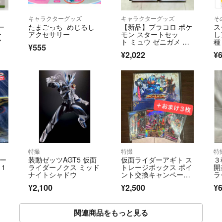
キャラクターグッズ
キャラクターグッズ
そ
ー
たまごっち めじるし
【新品】プラコロ ポケ
ス
ー
アクセサリー
モン スタートセッ
し
ア
ト ミュウ ゼニガメ セ
種
¥555
ット
¥2,022
¥6
特撮
特撮
特
アー
装動ゼッツAGT5 仮面
仮面ライダーアギト ス
３
1
ライダーノクス ミッド
トレージボックス ポイ
開
ナイトシャドウ
ント交換キャンペー
ラ
ン ガンバレジェン
ン
¥2,100
¥2,500
¥6
ズ 未開封
関連商品をもっと見る