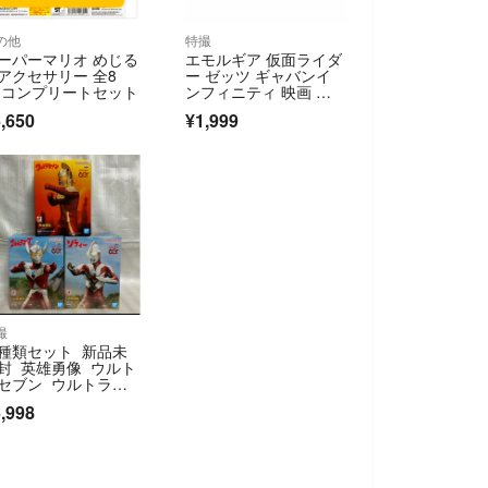
の他
特撮
ーパーマリオ めじる
エモルギア 仮面ライダ
アクセサリー 全8
ー ゼッツ ギャバンイ
 コンプリートセット
ンフィニティ 映画 特
典 ゲキドーエモルギ
,650
¥1,999
ー・アポロン ムービー
スペシャル ver.
撮
種類セット 新品未
封 英雄勇像 ウルト
セブン ウルトラマ
タロウ ゾフィー
,998