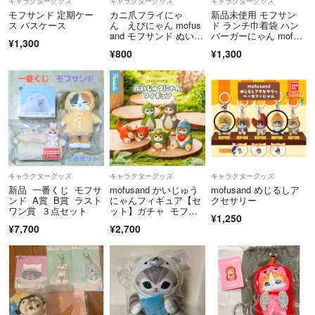
キャラクターグッズ
キャラクターグッズ
キャラクターグッズ
モフサンド 定期ケー
カニ爪フライにゃ
新品未使用 モフサン
ス パスケース
ん えびにゃん mofus
ド ランチ巾着袋 ハン
and モフサンド ぬいぐ
バーガーにゃん mofus
¥1,300
るみ 猫 エビフライ
and
¥800
¥1,300
キャラクターグッズ
キャラクターグッズ
キャラクターグッズ
新品 一番くじ モフサ
mofusand かいじゅう
mofusand めじるしア
ンド A賞 B賞 ラスト
にゃんフィギュア【セ
クセサリー
ワン賞 ３点セット
ット】ガチャ モフサ
¥1,250
ンド$
¥7,700
¥2,700