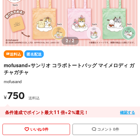
1 / 2
送料込
匿名配送
mofusand×サンリオ コラボトートバッグ マイメロディ ガ
チャガチャ
mofusand
750
¥
送料込
11
2
条件達成でポイント最大
倍+
%還元！
確認する
いいね 0件
コメント 0件