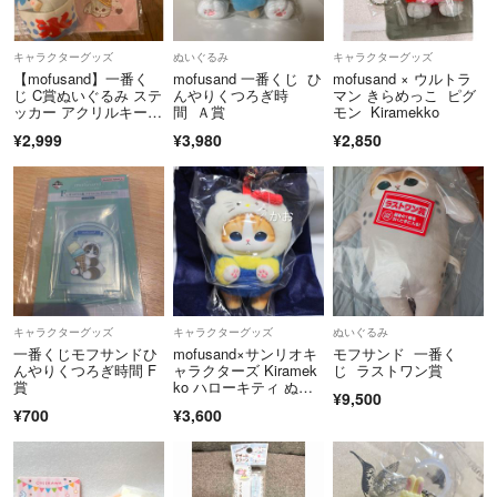
キャラクターグッズ
ぬいぐるみ
キャラクターグッズ
【mofusand】一番く
mofusand 一番くじ ひ
mofusand × ウルトラ
じ C賞ぬいぐるみ ステ
んやりくつろぎ時
マン きらめっこ ピグ
ッカー アクリルキーホ
間 Ａ賞
モン Kiramekko
ルダー等
¥2,999
¥3,980
¥2,850
キャラクターグッズ
キャラクターグッズ
ぬいぐるみ
一番くじモフサンドひ
mofusand×サンリオキ
モフサンド 一番く
んやりくつろぎ時間 F
ャラクターズ Kiramek
じ ラストワン賞
賞
ko ハローキティ ぬい
¥9,500
ぐるみ Sanrio きらめ
¥700
¥3,600
っこ