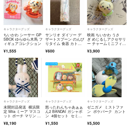
キャラクターグッズ
キャラクターグッズ
キャラクターグッズ
ちいかわ シーサー GP
サンリオ ダイソー デ
映画 ちいかわ うさ
SBOX ゆらゆら木馬 フ
ザートスプーン のんび
ぎ めじるしアクセサリ
ィギュアコレクション
りタイム 食器 カトラ
ー チャームミニフィギ
リー
ュア めじるしチャーム
¥1,555
¥600
¥3,900
キャラクターグッズ
キャラクターグッズ
キャラクターグッズ
未開封品発送 横浜限
怒ったわんちゃあぁぁ
ゼニガメ ミストファ
定 Miia ミーア マスコ
ん2 BANDAI ガシャポ
ン ポケパーク カント
ット ポーチ マリン mi
ン 4個セット セミコ
ー
ffy セーラー ホワイ
ンプリート 新品未使
¥8,190
¥1,550
¥5,500
ト ミッフィー
用