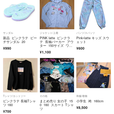
サンダル
ジャケット/上着
パンツ/スパッツ
新品 ピンクラテ ビー
PINK latte ピンクラ
Pink•latte キッズ スウ
チサンダル 20
テ 長袖パーカー アウ
ェット
ター 150サイズ ワッ
¥990
¥600
ペン Kids
¥1,100
Tシャツ/カットソー
その他
和服/着物
ピンクラテ 長袖Tシャ
まとめ売り 女の子 15
小学生 袴 160cm
ツ 160
0 160 スカート Tシャ
¥8,500
ツ
¥700