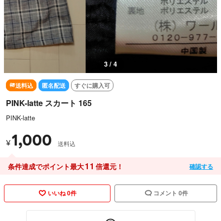
3 / 4
送料込
匿名配送
すぐに購入可
PINK-latte スカート 165
PINK-latte
1,000
¥
送料込
11
条件達成でポイント最大
倍還元！
確認する
いいね 0件
コメント 0件