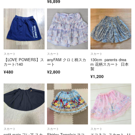
¥6,899
スカート
スカート
スカート
【LOVE POWERS】ス
anyFAM クロミ柄スカ
130cm parents drea
カート/140
ート
m 花柄スカート 日本
製
¥480
¥2,800
¥1,200
スカート
スカート
スカート
petit main フレア スカ
Shirley Templeヒヨコ
エコネコ スカート 11