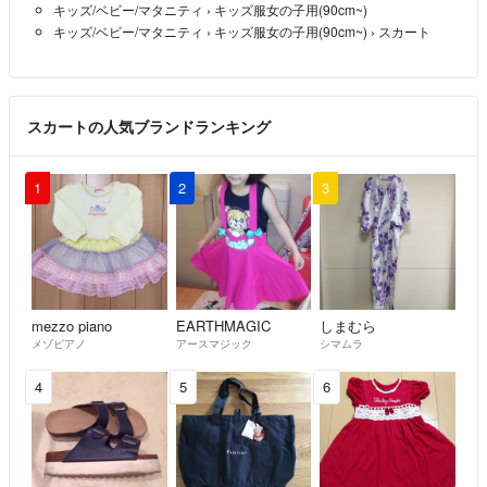
キッズ/ベビー/マタニティ
›
キッズ服女の子用(90cm~)
キッズ/ベビー/マタニティ
›
キッズ服女の子用(90cm~)
›
スカート
スカートの人気ブランドランキング
1
2
3
mezzo piano
EARTHMAGIC
しまむら
メゾピアノ
アースマジック
シマムラ
4
5
6