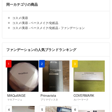
同一カテゴリの商品
コスメ/美容
コスメ/美容
›
ベースメイク/化粧品
コスメ/美容
›
ベースメイク/化粧品
›
ファンデーション
ファンデーションの人気ブランドランキング
1
2
3
MAQuillAGE
Primavista
COVERMARK
マキアージュ
プリマヴィスタ
カバーマーク
4
5
6