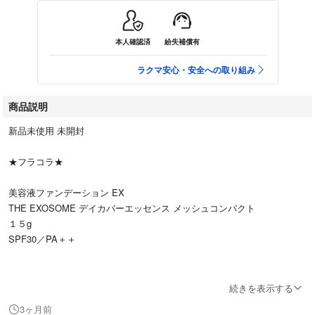
本人確認済
紛失補償有
ラクマ安心・安全への取り組み
商品説明
新品未使用 未開封
★フラコラ★
美容液ファンデーション EX
THE EXOSOME デイカバーエッセンス メッシュコンパクト
１５g
SPF30／PA＋＋
#フラコラ #ファンデーション #化粧品
続きを表示する
#美容液 #ファッション #美容
3ヶ月前