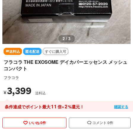
3 / 3
送料込
匿名配送
すぐに購入可
フラコラ THE EXOSOME デイカバーエッセンス メッシュ
コンパクト
フラコラ
3,399
¥
送料込
11
2
条件達成でポイント最大
倍+
%還元！
確認する
いいね 0件
コメント 0件