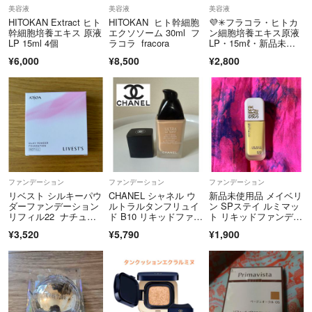
美容液
美容液
美容液
HITOKAN Extract ヒト
HITOKAN ヒト幹細胞
💜✳︎フラコラ・ヒトカ
幹細胞培養エキス 原液
エクソソーム 30ml フ
ン細胞培養エキス原液
LP 15ml 4個
ラコラ fracora
LP・15mℓ・新品未開
封
¥6,000
¥8,500
¥2,800
ファンデーション
ファンデーション
ファンデーション
リベスト シルキーパウ
CHANEL シャネル ウ
新品未使用品 メイベリ
ダーファンデーション
ルトラルタンフリュイ
ン SPステイ ルミマッ
リフィル22 ナチュラ
ド B10 リキッドファン
ト リキッドファンデー
ルライト
デ
ション N20
¥3,520
¥5,790
¥1,900