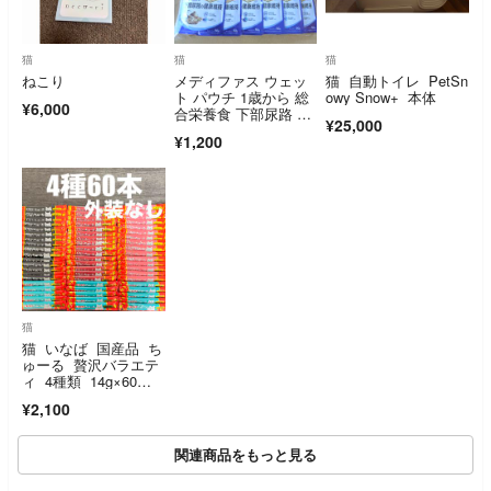
猫
猫
猫
ねこり
メディファス ウェッ
猫 自動トイレ PetSn
ト パウチ 1歳から 総
owy Snow+ 本体
¥6,000
合栄養食 下部尿路 健
¥25,000
康維持 まぐろと若鶏
¥1,200
ささみ 50g 12袋
猫
猫 いなば 国産品 ち
ゅーる 贅沢バラエテ
ィ 4種類 14g×60
本 中身のみ
¥2,100
関連商品をもっと見る