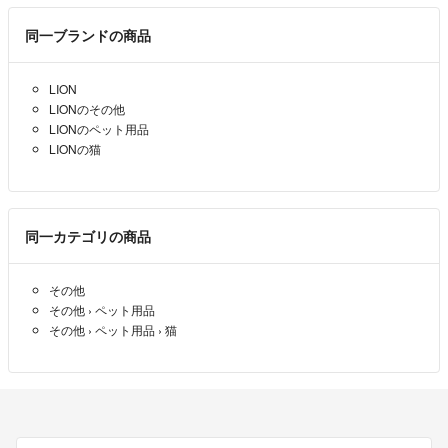
杏樹
- 3年以上前
同一ブランドの商品
お返事ありがとうごさいます
LION
検討させて頂きます
LIONのその他
LIONのペット用品
まお
- 3年以上前
LIONの猫
まお様コメントありがとうございます。
70円引きでいかがでしょうか？
ご検討よろしくお願い致します。
同一カテゴリの商品
うえさん
- 3年以上前
出品者
その他
その他
›
ペット用品
突然失礼します
その他
›
ペット用品
›
猫
不躾なお願いなのですが、100円ほどお値引きお願い出来ませんでし
ょうか
まお
- 3年以上前