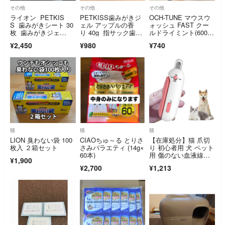
その他
その他
その他
ライオン PETKIS
PETKISS歯みがきジ
OCH-TUNE マウスウ
S 歯みがきシート 30
ェル アップルの香
ォッシュ FAST クー
枚 歯みがきジェ
り 40g 指サック歯ブ
ルドライミント(600m
ル まとめ売り
ラシのセット
l)
¥2,450
¥980
¥740
猫
猫
猫
LION 臭わない袋 100
CIAOちゅ～る とりさ
【在庫処分】猫 爪切
枚入 ２箱セット
さみバラエティ (14g×
り 初心者用 犬 ペット
60本)
用 傷のない血液線安
¥1,900
全せん断 軽い
¥2,700
¥1,213