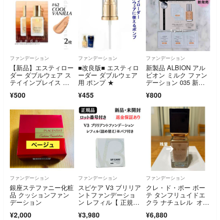
ファンデーション
ファンデーション
ファンデーション
【新品】エスティロー
■改良版■ エスティロ
新製品 ALBION アル
ダー ダブルウェア ス
ーダー ダブルウェア
ビオン ミルク ファン
テイインプレイス メ
用 ポンプ ★
デーション 035 新発
ークアップ リキッド
売 乳液発想 サンプ
¥500
¥455
¥800
ファンデーション ク
ル コスメ 日中用乳
ールバニラ 1ml×2枚
液 4包セット
ファンデーション
ファンデーション
ファンデーション
銀座ステファニー化粧
スピケア V3 ブリリア
クレ・ド・ポー ボー
品 クッションファン
ントファンデーショ
テ タンフリュイドエ
デーション
ン レフィル【 正規
クラ ナチュレル オー
品 】ロット番号付 シ
クル00
¥2,000
¥3,980
¥6,880
リアルナンバー付 QR