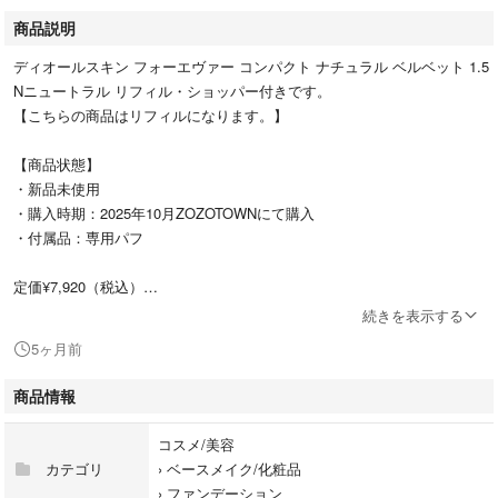
商品説明
ディオールスキン フォーエヴァー コンパクト ナチュラル ベルベット 1.5
Nニュートラル リフィル・ショッパー付きです。
【こちらの商品はリフィルになります。】
【商品状態】
・新品未使用
・購入時期：2025年10月ZOZOTOWNにて購入
・付属品：専用パフ
定価¥7,920（税込）
続きを表示する
※画像撮影の為開封しておりますが、新品未使用品です。パウダーの下に
5ヶ月前
専用のパフが付属しております。（画像4枚目）
※【こちらの商品はお値下げ不可とさせて頂きます。】
商品情報
#ディオール
コスメ/美容
#コスメ/美容
カテゴリ
›
ベースメイク/化粧品
#ベースメイク/化粧品
›
ファンデーション