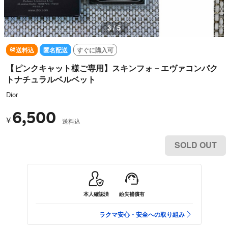
3 / 5
送料込
匿名配送
すぐに購入可
【ピンクキャット様ご専用】スキンフォ－エヴァコンパク
トナチュラルベルベット
Dior
6,500
¥
送料込
SOLD OUT
本人確認済
紛失補償有
ラクマ安心・安全への取り組み