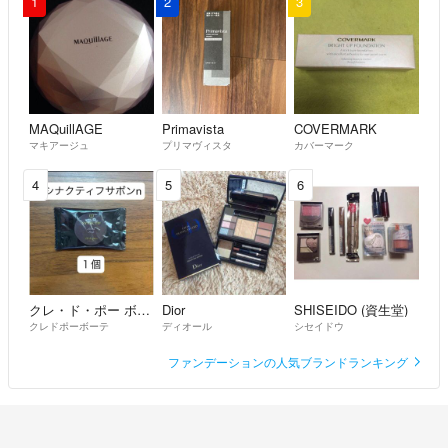
1
2
3
初めまして！こちら6500円
即決可能でしょうか！
ピンクキャット
- 5ヶ月前
MAQuillAGE
Primavista
COVERMARK
マキアージュ
プリマヴィスタ
カバーマーク
4
5
6
クレ・ド・ポー ボーテ
Dior
SHISEIDO (資生堂)
クレドポーボーテ
ディオール
シセイドウ
ファンデーションの人気ブランドランキング