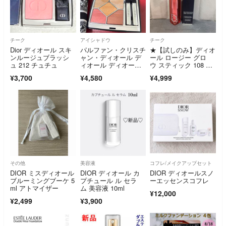
チーク
アイシャドウ
チーク
Dior ディオール スキ
パルファン・クリスチ
★【試しのみ】ディオ
ンルージュブラッシ
ャン・ディオール デ
ール ロージー グロ
ュ 212 チュチュ
ィオール ディオール
ウ スティック 108 グ
ショウ サンク クル
ァバ 限定色★
¥3,700
¥4,580
¥4,999
その他
美容液
コフレ/メイクアップセット
DIOR ミスディオール
DIOR ディオール カ
DIOR ディオールスノ
ブルーミングブーケ 5
プチュール ル セラ
ーエッセンスコフレ
ml アトマイザー
ム 美容液 10ml
¥12,000
¥2,499
¥3,900