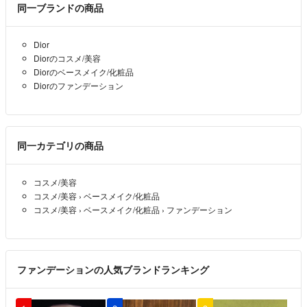
ココロリボン
- 5ヶ月前
出品者
同一ブランドの商品
お返事ありがとうございます！
Dior
承知致しました。
Diorのコスメ/美容
専用出品にてお値段変更させて頂きますので、よろしくお願い致しま
Diorのベースメイク/化粧品
Diorのファンデーション
すm(_ _)m
ココロリボン
- 5ヶ月前
出品者
同一カテゴリの商品
ショッパーなしで大丈夫です☆
ピンクキャット
- 5ヶ月前
コスメ/美容
コスメ/美容
›
ベースメイク/化粧品
ピンクキャット様
コスメ/美容
›
ベースメイク/化粧品
›
ファンデーション
初めまして！
コメントありがとうございます。
こちらの商品はお値下げ不可にしておりましたが、ショッパーなしで
よろしければ6500円にさせて頂きます。
ファンデーションの人気ブランドランキング
ご検討下さいませ(^-^)
ココロリボン
- 5ヶ月前
出品者