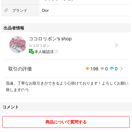
#ファンデーション
#メイクアップ
ブランド
Dior
出品者情報
ココロリボン's shop
ココロリボン
本人確認済
取引の評価
198
0
0
迅速、丁寧なお取引きができるよう心掛けております！よろしくお願い
致します(^-^)
コメント
商品について質問する