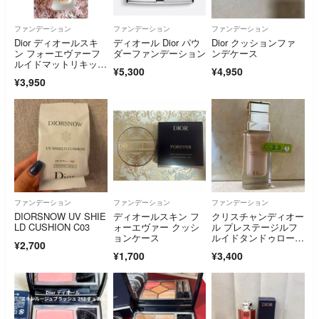
ファンデーション
ファンデーション
ファンデーション
Dior ディオールスキ
ディオール Dior パウ
Dior クッションファ
ン フォーエヴァーフ
ダーファンデーション
ンデケース
ルイドマットリキッド
¥5,300
¥4,950
ファンデーション
¥3,950
ファンデーション
ファンデーション
ファンデーション
DIORSNOW UV SHIE
ディオールスキン フ
クリスチャンディオー
LD CUSHION C03
ォーエヴァー クッシ
ル プレステージルフ
ョンケース
ルイドタンドゥロー
¥2,700
ズ #0N 30ml
¥1,700
¥3,400