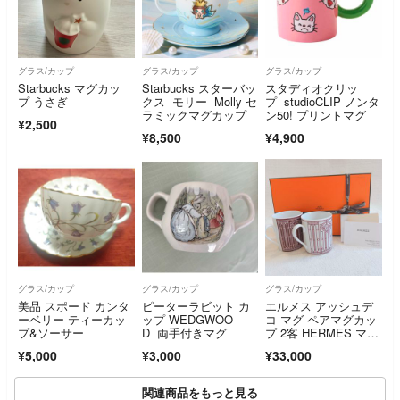
グラス/カップ
グラス/カップ
グラス/カップ
Starbucks マグカッ
Starbucks スターバッ
スタディオクリッ
プ うさぎ
クス モリー Molly セ
プ studioCLIP ノンタ
ラミックマグカップ
ン50! プリントマグ
¥2,500
¥8,500
¥4,900
グラス/カップ
グラス/カップ
グラス/カップ
美品 スポード カンタ
ピーターラビット カ
エルメス アッシュデ
ーベリー ティーカッ
ップ WEDGWOO
コ マグ ペアマグカッ
プ&ソーサー
D 両手付きマグ
プ 2客 HERMES マグ
カップ Hデコ H-DEC
¥5,000
¥3,000
¥33,000
O コップ ペア
関連商品をもっと見る