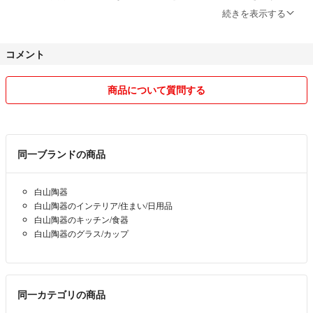
マトリョーシカ白山陶器
続きを表示する
【購入】
他にも色々な商品を出品していますので、おまとめ買いの方には送料分を
即購入ＯＫです。
値引き致します。
コメント
ラクマの規約では（先にコメントを入れた方がいらしたとしても）ご購
入された方が優先となりますので、ご了承ください。
商品について質問する
【リピーター様値引き】
リピーター様には少しですがお値引きさせていただきますので、コメン
ト欄にてお申し出下さい。
一部商品はお値引き対象外ですのでご了承下さい。
同一ブランドの商品
システム上、ご購入後の売価変更は出来ませんので、必ず事前にコメン
トを入れて下さい。
白山陶器
※リピーター様かどうかは調べますので虚偽の申告はお止め下さい。
白山陶器のインテリア/住まい/日用品
白山陶器のキッチン/食器
【おまとめ値引き】
白山陶器のグラス/カップ
おまとめ買いの方には送料分＋αを値引きいたしますが、購入前に必ず
ご連絡下さい。商品をまとめた専用ページから購入して頂かないと、ラ
クマパックの補償が一部受けられなくなります。バラバラに購入された
商品に関しては同梱及び同梱値引きは受けられませんので、予めご了承
同一カテゴリの商品
下さい。