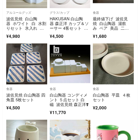
アルコールグッズ
グラス/カップ
食器
波佐見焼 白山陶
HAKUSAN 白山陶
最終値下げ 波佐見
器 ホワイト 白 水割
器 森正洋 カップ＆ソ
焼 白山陶器 湯飲
りセット 氷入れ ピ
ーサー 4客セット 未
み ペア 美品 二
ッチャー アイスペー
使用保管品
客 セット 昭和レト
¥4,980
¥4,500
¥1,680
ル
ロ
食器
食器
食器
波佐見焼 白山陶器 四
白山陶器 コンディメ
白山陶器 平皿 ４枚
角皿 5枚セット
ント ５点セット 白
セット
磁 波佐見焼 森正洋❣️
¥4,500
¥2,000
¥11,770