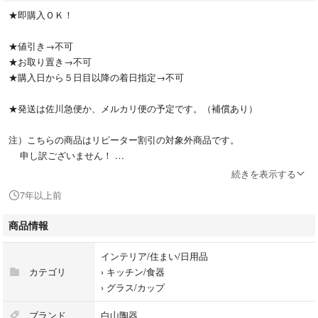
★即購入ＯＫ！
★値引き→不可
★お取り置き→不可
★購入日から５日目以降の着日指定→不可
★発送は佐川急便か、メルカリ便の予定です。（補償あり）
注）こちらの商品はリピーター割引の対象外商品です。
申し訳ございません！
続きを表示する
＊＊＊＊＊＊＊＊＊＊＊＊＊＊＊＊＊＊＊＊
7年以上前
白山陶器 （波佐見焼）
商品情報
ブルーム （手描き）
インテリア/住まい/日用品
ティーカップ＆ソーサー ２客
カテゴリ
›
キッチン/食器
※1客売り不可
›
グラス/カップ
※入荷したばかりの完全新品です
ブランド
白山陶器