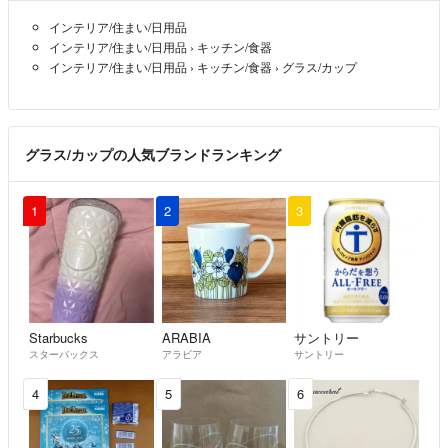
インテリア/住まい/日用品
【お取り置き】
インテリア/住まい/日用品
›
キッチン/食器
基本的にお断りしています。
インテリア/住まい/日用品
›
キッチン/食器
›
グラス/カップ
【領収書】
代金の支払いは間にラクマが入っており、購入者と出品者の直接のやり
とりではない為、出品者が領収書を発行することはできません。税務処
グラス/カップの人気ブランドランキング
理で必要な場合、クレジットカードの請求明細書のコピー、またはAT
M、コンビニ払いの支払い画面のコピーなどが領収書代わりになりま
す。
1
2
3
【コンビニ／ＡＴＭ払いの方に】
お支払いは期限内にお願い致します。ご連絡も無く期限が過ぎた方はキ
ャンセルさせていただきます。
【着日・時間指定】
Starbucks
ARABIA
サントリー
スターバックス
アラビア
サントリー
宅急便サイズの物で着指定をご希望の場合は、ご購入前にご相談下さ
い。購入後のご希望にはお応えできない場合がございます。
4
5
6
また、ネコポスサイズの荷物（カトラリー等）はポスト投函でのお届け
となりますので、着指定が出来ません。