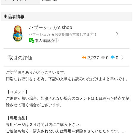
カップ：口径9.8cm 高さ5.0cm
ソーサー：直径15.5cm
出品者情報
容量：230ml
バブーシュカ's shop
■生産地：日本（長崎県）
バブーシュカ ★お盆期間も営業してます！
■素材：磁器
本人確認済
※電子レンジ、食洗機OK
※それぞれが職人さんによる手描きのうつわですので、商品によっては絵
取引の評価
2,237
0
0
付けの雰囲気や柄の様子などがイメージと異なる場合がございます。
ご訪問頂きありがとうございます。
数々の権威ある賞を数多く受賞している白山陶器。
円滑なお取引をする為、下記の文章をお読みいただけますと幸いです。
瑠璃色のパターンをあしらったこの「ブルーム」シリーズは、一度完売す
ると数カ月待ちというベストセラー商品になりました。
【コメント】
和食器らしい落ち着いた色合いと北欧の雰囲気を感じさせる華やかさで、
ご返信が無い場合、即決されない場合のコメントは１日経った時点で削
和洋どちらの料理にもしっくり馴染む万能なデザインです！
除させて頂く場合がございます。
★ブルームは他にも多数出品しています。
【専用出品】
下記ワードで検索！
専用ページは２４時間以内にご購入下さい。
ご連絡も無く、購入されない方は専用を解除させていただきます。