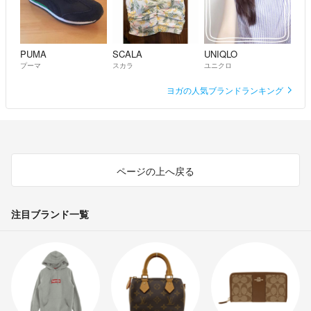
まあまあ使ってます。
yh0b1
- 10ヶ月前
出品者
PUMA
SCALA
UNIQLO
コメント失礼します。使用頻度を教えてください。
プーマ
スカラ
ユニクロ
anan
- 10ヶ月前
ヨガの人気ブランドランキング
ページの上へ戻る
注目ブランド一覧