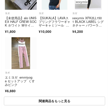
ヨガ
ヨガ
ヨガ
【未使用品】alo UNIS
【SUKALA】LAVAス
xexymix XFK2LL150
EX HALF CREW SOC
プリングフラワーギャ
1 BLACK LABEL シグ
K ホワイト Mサイ
ザーキャミソール L
ネチャー パワーライ
ズ R②
サイズ
ズ シャーリング入
¥1,800
¥10,000
¥4,200
り レギンス
ヨガ
エミヨガ emmiyog
a セットアップ くす
みピンク
¥6,880
関連商品をもっと見る