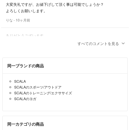
大変失礼ですが、お値下げして頂く事は可能でしょうか？
よろしくお願いします。
りな
- 10ヶ月前
ありがとうございます。
購入させて頂きたいと思います。
すべてのコメントを見る
りな
- 10ヶ月前
同一ブランドの商品
撮りました！
どうでしょ？？
SCALA
yh0b1
- 10ヶ月前
出品者
SCALAのスポーツ/アウトドア
SCALAのトレーニング/エクササイズ
ありがとうございます。
SCALAのヨガ
出来れば裏をアップで見せて頂きたいです。よろしくお願いします。
りな
- 10ヶ月前
同一カテゴリの商品
いろいろ不安でしたら