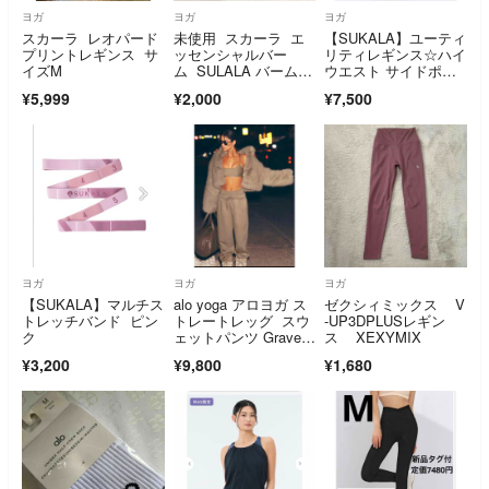
ヨガ
ヨガ
ヨガ
スカーラ レオパード
未使用 スカーラ エ
【SUKALA】ユーティ
プリントレギンス サ
ッセンシャルバー
リティレギンス☆ハイ
イズM
ム SULALA バーム e
ウエスト サイドポケ
ssential
ット付パープルM
¥5,999
¥2,000
¥7,500
ヨガ
ヨガ
ヨガ
【SUKALA】マルチス
alo yoga アロヨガ ス
ゼクシィミックス V
トレッチバンド ピン
トレートレッグ スウ
-UP3DPLUSレギン
ク
ェットパンツ Grave
ス XEXYMIX
l L
¥3,200
¥9,800
¥1,680