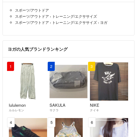
購入は控えてください🫡
スポーツ/アウトドア
yh0b1
- 10ヶ月前
スポーツ/アウトドア
›
トレーニング/エクササイズ
出品者
スポーツ/アウトドア
›
トレーニング/エクササイズ
›
ヨガ
すべり止めらしき作用に
なってると思います。
最近買ったものと変わりないので。
ヨガの人気ブランドランキング
yh0b1
- 10ヶ月前
出品者
1
2
3
コメント失礼致します。
裏に滑り止めは着いていますか？
りな
- 10ヶ月前
lululemon
SAKULA
NIKE
1年くらいは使っていたんじゃないかと。
ルルレモン
サクラ
ナイキ
yh0b1
- 10ヶ月前
出品者
4
5
6
なんとも言えませんが