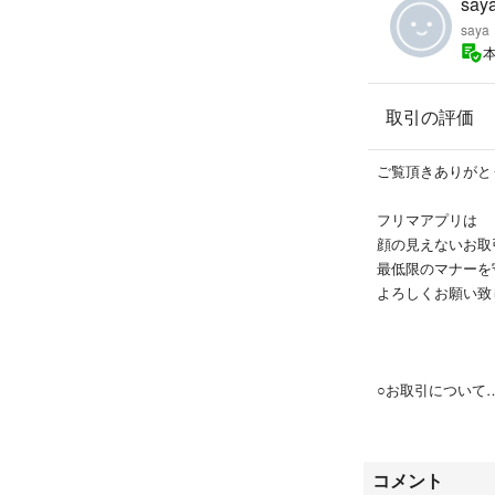
saya
saya
取引の評価
ご覧頂きありがとうご
フリマアプリは
顔の見えないお取
最低限のマナーを
よろしくお願い致します
○お取引について
写真や商品紹介で
ご不明な点はコメ
日中帯はお仕事を
コメント
お返事は夜になり