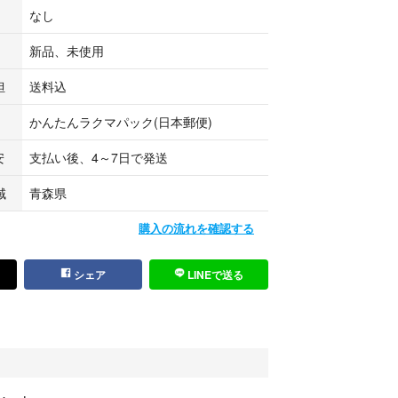
なし
れてきたので
です
新品、未使用
りたたみます
担
送料込
いませ
かんたんラクマパック(日本郵便)
安
支払い後、4～7日で発送
域
青森県
購入の流れを確認する
シェア
LINEで送る