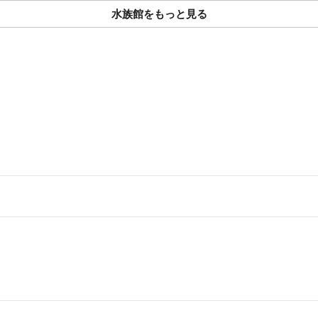
水族館をもっと見る
○その他ご案内
ほぼ全ての商品は
他フリマサイトに
そのため、コメン
突然無くなる商品
ご了承くださいま
最後まで読んで頂
ありがとうござい
当たり前のことし
お互いが気持ち良
よろしくお願い致し