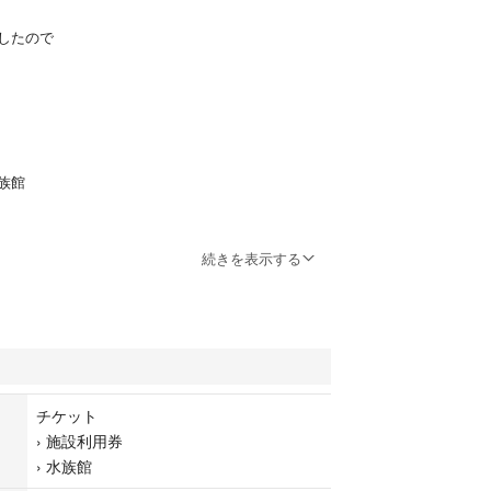
したので
族館
続きを表示する
グです
イズです
チケット
›
施設利用券
等はなく
›
水族館
なっています