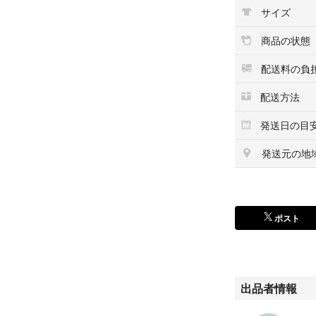
サイズ
トートバッグが溢
断捨離のため出品
商品の状態
発送時は小さく折
配送料の負
予めご了承くださ
配送方法
発送日の目
#水族館
#山形
発送元の地
#くらげ
#加茂水族館
#トートバッグ
#限定品
ポスト
#クラゲ
#黒
#かわいい
出品者情報