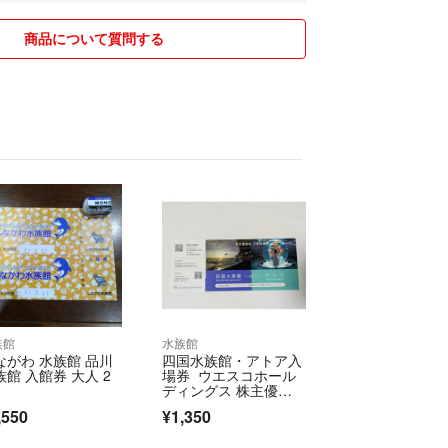
けています
商品について質問する
知は
でします
場合は
ご連絡致します
せ
しれません
い
て
りしてますが
族館
水族館
はご了承ください
ながわ 水族館 品川
四国水族館・アトア入
族館 入館券 大人 2
場券 ウエスコホール
をしております
ディングス 株主優待
券 招待券
品もあります
,550
¥1,350