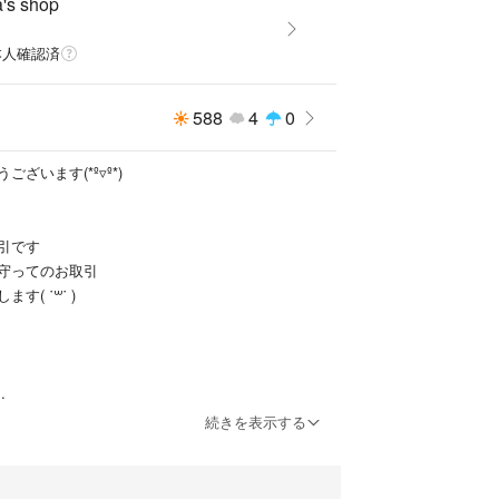
's shop
本人確認済
588
4
0
ざいます(*º▿º*)
引です
守ってのお取引
( ˙꒳​˙ )
続きを表示する
ントください
しているので
ますが