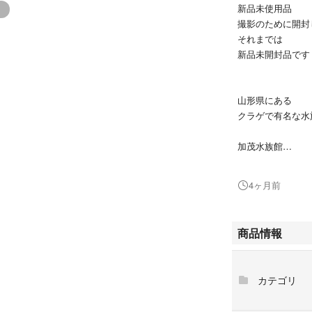
新品未使用品
撮影のために開封
それまでは
新品未開封品です
山形県にある
クラゲで有名な水
加茂水族館
限定のトートバッ
4ヶ月前
Ｌサイズなので
かなり大きめで
商品情報
使い勝手がいいサ
マチもたっぷり
カテゴリ
内部にはポケット
シンプルな作りと