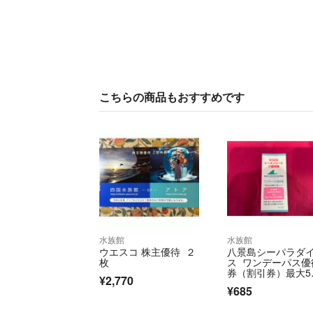
こちらの商品もおすすめです
水族館
水族館
ウエスコ 株主優待 ２
八景島シーパラダ
枚
ス ワンデーパス優
券（割引券）最大5
¥2,770
で合計4500円引に
¥685