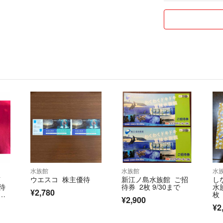
早めの返答を心が
商品発送や受取通
出来うる限り最速
都合により遅れる
取引メッセージで
ご了承くださいま
素人検品ですので
見逃し等あるかも
予めご了承くださ
○商品発送につい
キレイにしてお送
水族館
水族館
水
中古品であること
イ
ウエスコ 株主優待
新江ノ島水族館 ご招
し
送り方についても
待
待券 2枚 9/30まで
水
¥2,780
1番安価な送り方
名
枚
¥2,900
送り方が未定の商
¥2
ご了承ください