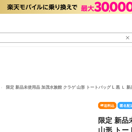
限定 新品未使用品 加茂水族館 クラゲ 山形 トートバッグ L 黒 Ｌ 新
送料込
匿名配
限定 新品
山形 トート