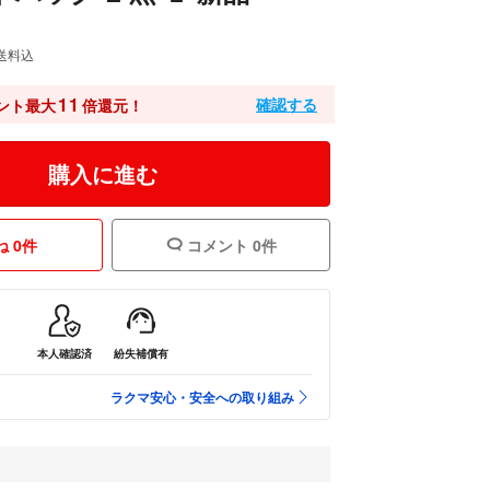
送料込
11
確認する
ント最大
倍還元！
購入に進む
 0件
コメント 0件
本人確認済
紛失補償有
ラクマ安心・安全への取り組み