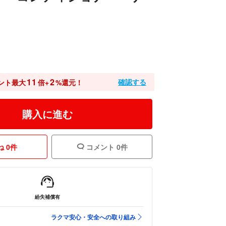
11
2
確認する
ント最大
倍+
%還元！
購入に進む
 0件
コメント 0件
紛失補償有
ラクマ安心・安全への取り組み