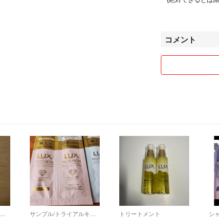
お願いいたします
☆お値下げ相談歓
コメント
ですが、一部商品
了承くださいませ
☆購入時のトラブ
基本的にお値下げ
したい旨のコメン
させて頂きますの
○ただし、専用ペ
りますのでご理解
サンプル/トライアルキット
サンプル/トライアルキット
トリートメント