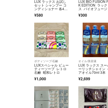
LUX ラックス お試し
LUX BIO FUSION 
セット シャンプー コ
K EDITION ラック
ンディショナー 各40g
ス バイオフュージ
×2セット
¥580
¥300
ボディソープ/石鹸
オイル/美容液
LUXスペシャル ビュー
LUX ラックス スー
ティーソープ レトロ
ーリッチシャイン 
石鹸 昭和レトロ
アオイル70ml 3本
¥1,000
¥2,699