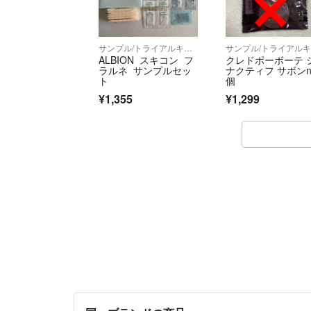
サンプル/トライアルキット
ALBION スキコン フ
クレドポーボーテ 
ラルネ サンプルセッ
ナクティフ サボンn
ト
個
¥1,355
¥1,299