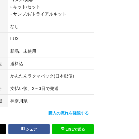
トレスによりダメージを受け、うねってまとまりの
›
キット/セット
を補修し、しっとりとうるおいに満ちたまとまり髪
›
サンプル/トライアルキット
あるホワイトパールエッセンス、加水分解コラーゲ
ェリコの抽出成分を補修保湿成分配合
なし
LUX
新品、未使用
ラックス バイオフュージョン
使い切り
担
送料込
ージヘア
かんたんラクマパック(日本郵便)
とり
安
支払い後、2～3日で発送
ュージョン（旧）ホワイトエディション シャンプー＆
サシェセット セット（10g＋10g）
域
神奈川県
ラックス バイオフュージョン
購入の流れを確認する
シェア
LINEで送る