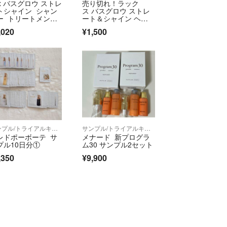
ux バスグロウ ストレ
売り切れ！ラック
トシャイン シャン
ス バスグロウ ストレ
ー トリートメン
ート＆シャイン ヘア
 ２種セット
ブースター(180g)
,020
¥1,500
サンプル/トライアルキット
サンプル/トライアルキット
レドポーボーテ サ
メナード 新プログラ
プル10日分①
ム30 サンプル2セット
,350
¥9,900