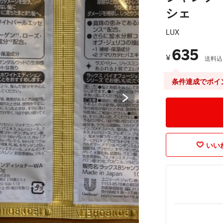
シェ
LUX
635
¥
送料込
条件達成でポイ
いいね