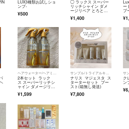
PIN
LUX3種類お試しショ
◯ ラックス スーパー
L
ンプ-
リッチシャイン ダメ
ー
ージリペア とろとろ
プ
¥500
補修ヘアオイル×2
ト
¥1,400
¥1
ヘアウォーター/ヘアミスト
サンプル/トライアルキット
パ
2本セット ラック
ナリス マジェスタ ス
ク
ヘ
ス スーパーリッチシ
ターターセット ブー
ン
ャイン ダメージリペ
スト(箱無し発送)
¥6
ア 補修ヘアミスト 20
¥1,599
¥7,800
0ml lux