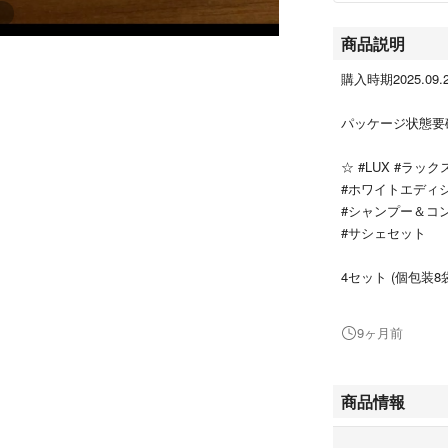
商品説明
購入時期2025.09.
パッケージ状態要
☆ #LUX #ラ
#ホワイトエディ
#シャンプー＆コ
#サシェセット
4セット (個包装8
・ #シャンプー 10
・ #コンディショナ
9ヶ月前
※購入時に貼って
気にしない方のみ
商品情報
〈商品説明〉