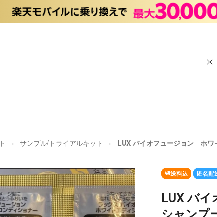
ト
サンプル/トライアルキット
LUX バイオフュージョン ホ
送料込
匿名配
LUX バ
シャンプ