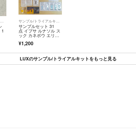
サンプル/トライアルキット
サンプル/トライアルキット
シ
サンプルセット 31
 1
点 イプサ ルナソル ス
ック カネボウ エリク
シール エトヴォス キ
¥1,200
ュレル 雪肌精 化粧
水 美容液 日焼け止め
LUXのサンプル/トライアルキットをもっと見る