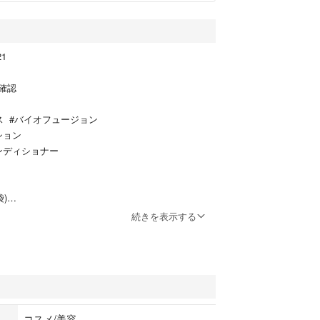
21
確認
ックス #バイオフュージョン
ション
ンディショナー
袋)
g×4
続きを表示する
ー 10g×4
あったシールの剥がし残しや粘着残りあります。
。
コスメ/美容