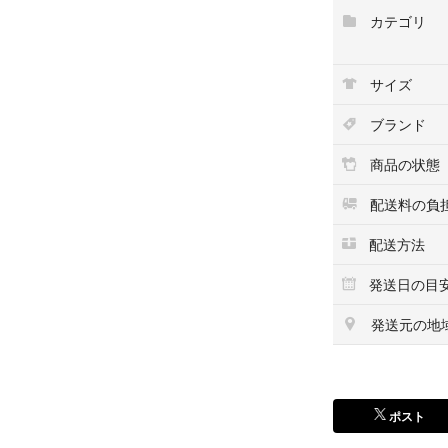
摩擦などの外部ス
カテゴリ
ない髪にダメージ
へ！真珠の恵みで
ン、ローズオブジ
サイズ
旅行先やジム、
ブランド
災害時用などに。
商品の状態
ブランド：LUX 
本体/詰め替え：
配送料の負
ヘアタイプ：ダメ
配送方法
仕上がり：しっ
発送日の目
LUX バイオフ
コンディショナー 
発送元の地
ブランド：LUX 
ポスト