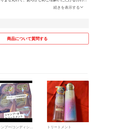
。)
続きを表示する
迎！
はご対応できないものもございます。あらかじめご
。
商品について質問する
ル防止のため記載させて頂きます。
交渉中等のやりとり中に別の方から購入または購入
トがあった場合、先にご購入して頂いた方を優先と
で、あらかじめご了承くださいませ。
ージにしているものは専用のお名前の方が優先とな
の程よろしくお願い致します。
シャンプー/コンディショナーセット
トリートメント