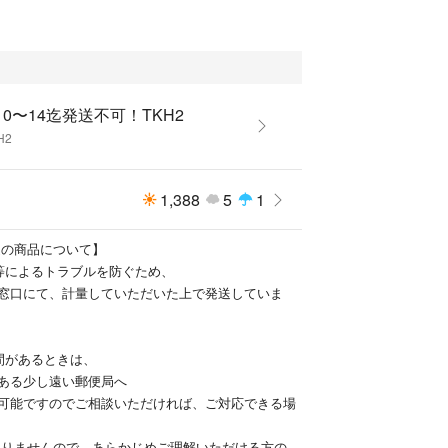
10〜14迄発送不可！TKH2
H2
1,388
5
1
送の商品について】
等によるトラブルを防ぐため、
窓口にて、計量していただいた上で発送していま
間があるときは、
ある少し遠い郵便局へ
可能ですのでご相談いただければ、ご対応できる場
限りませんので、あらかじめご理解いただける方のみ