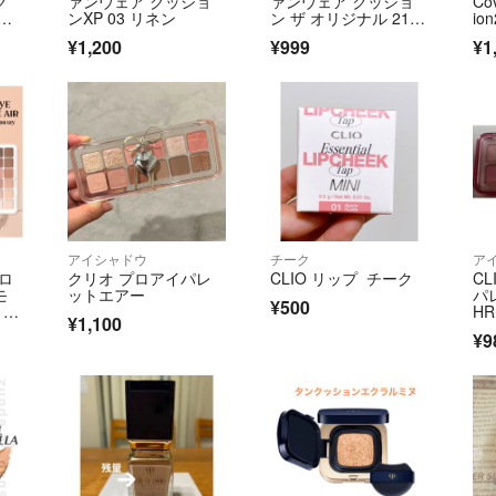
ク
ァンウェア クッショ
ァンウェア クッショ
Co
ア
ンXP 03 リネン
ン ザ オリジナル 21
io
C ランジ…
¥1,200
¥999
¥1
アイシャドウ
チーク
ア
プロ
クリオ プロアイパレ
CLIO リップ チーク
C
モ
ットエアー
パ
¥500
リ
H
¥1,100
¥9