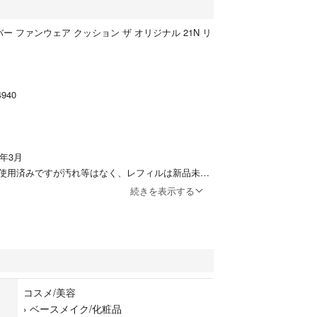
ー ファンウェア クッション ザ オリジナル 21N リ
940
年3月
使用済みですが汚れ等はなく、レフィルは新品未開
続きを表示する
ィル×1のみの販売です。
Ａ＋＋＋いつでも簡単に綺麗なお肌を演出。デイリ
ション。
コスメ/美容
›
ベースメイク/化粧品