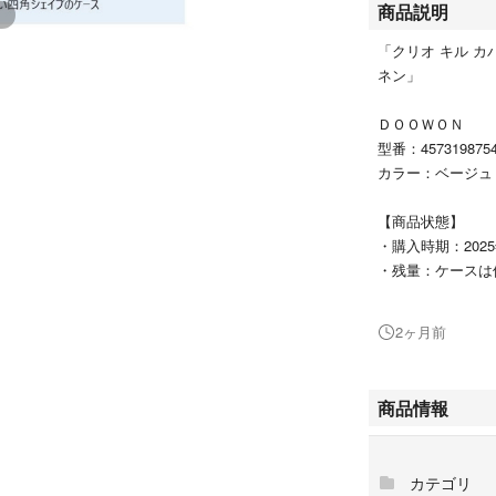
商品説明
「クリオ キル カバ
ネン」
ＤＯＯＷＯＮ
型番：4573198754
カラー：ベージュ
【商品状態】
・購入時期：2025
・残量：ケースは
封です。
※ケース×1、リフ
2ヶ月前
ＳＰＦ５０＋，Ｐ
ーキルカバークッ
商品情報
#ＤＯＯＷＯＮ
#4573198754940
カテゴリ
#コスメ/美容