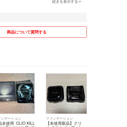
】
続きを表示する
すが、値下げ交渉可能です。
ださい。
ても多少の割引を
すので、お声がけください。
商品について質問する
ついて】
ん。
てはかなり気になるので
載いたします。
すが、
かないよう配慮しております。
ーの方はお気を付けください。
たします。
ァンデーション
ファンデーション
未使用 CLIO KILL
【未使用新品】クリ