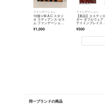
ファンデーション
ファンデーション
10個☆M.A.C スタジ
【新品】エスティ
オ ラディアンス セラ
ダー ダブルウェア 
ム ファンデーショ
テイインプレイス 
ン NC12
ークアップ リキッ
¥1,000
¥500
ファンデーション 
ールバニラ 1ml×2
同一ブランドの商品