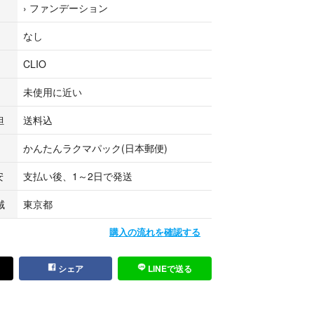
›
ファンデーション
粧品
ン
なし
CLIO
未使用に近い
担
送料込
かんたんラクマパック(日本郵便)
安
支払い後、1～2日で発送
域
東京都
購入の流れを確認する
シェア
LINEで送る