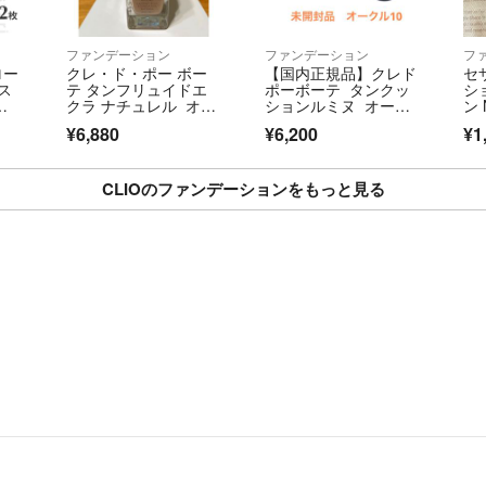
ファンデーション
ファンデーション
フ
ロー
クレ・ド・ポー ボー
【国内正規品】クレド
セ
ス
テ タンフリュイドエ
ポーボーテ タンクッ
シ
メ
クラ ナチュレル オー
ションルミヌ オーク
ン
ド
クル00
ル10
ル系
¥6,880
¥6,200
¥1
ク
枚
CLIOのファンデーションをもっと見る