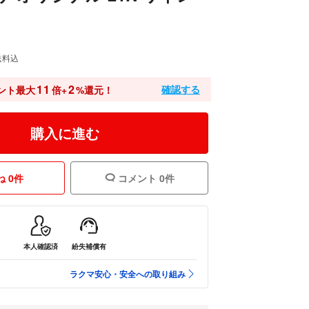
送料込
11
2
確認する
ント最大
倍+
%還元！
購入に進む
 0件
コメント 0件
本人確認済
紛失補償有
ラクマ安心・安全への取り組み