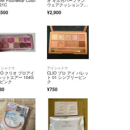
ver Founwear Cush
オ キルカバーファン
n21C
ウェアクッションファ
ンデ 21N clio
,500
¥2,900
イシャドウ
アイシャドウ
LIO クリオ プロアイ
CLIO プロ アイ パレッ
レットエアー 104G
ト 01 シンプリーピン
Rピンク
ク
80
¥750