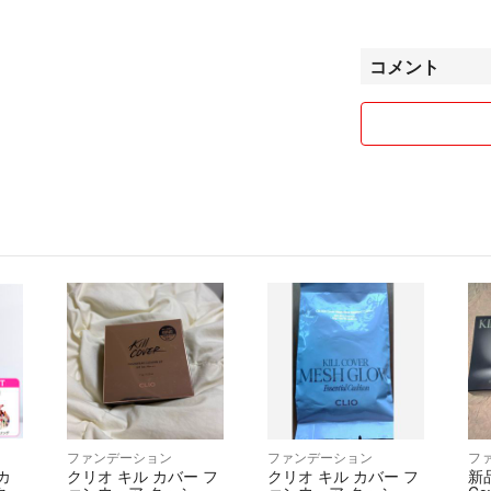
【値下げについて
大幅には難しいで
お気軽にご相談く
コメント
まとめ買いに関し
させていただきま
【タバコ、動物に
タバコは吸いませ
当方も匂いに関し
何かある場合は記
猫を買っておりま
できる限り毛の付
ですが、アレルギ
よろしくお願いい
ファンデーション
ファンデーション
フ
 カ
クリオ キル カバー フ
クリオ キル カバー フ
新品