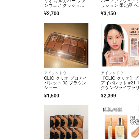
リオ キルカバー ファ
バーファンウェア 
ンウェア クッション 2
ッション 限定品 ヘ
1C 本体
コーム付き
¥2,700
¥3,150
アイシャドウ
アイシャドウ
CLIO クリオ プロアイ
【CLIO クリオ】
パレット 02 ブラウン
アイパレット #21 
シュー
クゲンジライブラ
ー 韓国コスメ
¥1,500
¥2,399