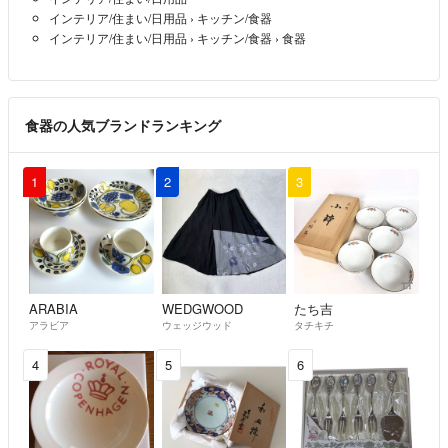
インテリア/住まい/日用品
›
キッチン/食器
インテリア/住まい/日用品
›
キッチン/食器
›
食器
食器の人気ブランドランキング
1
2
3
ARABIA
WEDGWOOD
たち吉
アラビア
ウェッジウッド
タチキチ
4
5
6