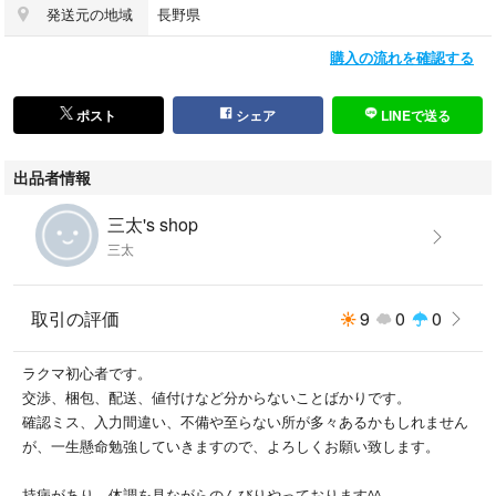
発送元の地域
長野県
長文最後までお読みいただきありがとうございます。
購入の流れを確認する
どうぞよろしくお願いいたします。
ポスト
シェア
LINEで送る
#リサ＆ガスパール
出品者情報
#リサとガスパール
#食器
三太's shop
#お皿
三太
#8000-0313
#ニッコー
#ＮＩＫＫＯ
取引の評価
9
0
0
ラクマ初心者です。
交渉、梱包、配送、値付けなど分からないことばかりです。
形···丸皿
確認ミス、入力間違い、不備や至らない所が多々あるかもしれません
が、一生懸命勉強していきますので、よろしくお願い致します。
持病があり、体調を見ながらのんびりやっております^^