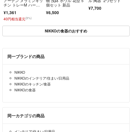
アーデン メラミンキッ
物 浅鉢 ボウル 花型 5
ル 陶器 2つセット
チン トレーM ハーバ
個セット 新品
¥7,700
ーストロベリー2
¥1,361
¥6,500
(3%)
40円相当還元
NIKKOの食器のおすすめ
同一ブランドの商品
NIKKO
NIKKOのインテリア/住まい/日用品
NIKKOのキッチン/食器
NIKKOの食器
同一カテゴリの商品
インテリア/住まい/日用品