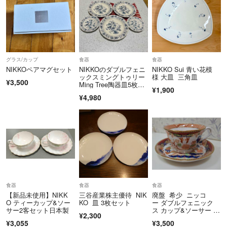
日の発送になります。
配送中の事故・不着・破損等の責任は当方では負いかねます。
時間指定や、受付番号が必要な方はコメントをお願いします。
グラス/カップ
食器
食器
NIKKOペアマグセット
NIKKOのダブルフェニ
NIKKO Sui 青い花模
受取日時、受取評価、コンビニでのお支払いは、急ぎませんので、ご購
ックスミングトゥリー
様 大皿 三角皿
入様のご都合に合わせてお願いいたします^^
¥3,500
Ming Tree陶器皿5枚セ
¥1,900
ット
¥4,980
発送までの日数は余裕を持って長く設定してありますが、発送の準備が
整い次第発送させていただきます。
よろしくお願いします。
食器
食器
食器
【新品未使用】NIKK
三谷産業株主優待 NIK
廃盤 希少 ニッコ
O ティーカップ&ソー
KO 皿 3枚セット
ー ダブルフェニック
サー2客セット日本製
ス カップ&ソーサー 1
¥2,300
客 錦山水 カップ
¥3,055
¥3,500