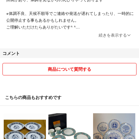
※体調不良、天候不順等でご連絡や発送が遅れてしまったり、一時的に
公開停止する事もあるかもしれません。
ご理解いただけたらありがたいです^ ^
続きを表示する
全商品かんたんラクマパックにて出品しております。
コメント
まだ初心者につき、交渉、高度な梱包や難しい要求にはお応えできませ
ん(^^;)
梱包は入念にやる予定です。
商品について質問する
かえってゴミが多くなったらすみません(^^;)
喫煙や喫煙歴はありません。
ご質問等ありましたらお気軽にお声がけください^ ^
こちらの商品もおすすめです
ご購入やコメントは２４時間受付可能ですが、
夜間のお問い合わせは翌日以降になると思いますのでよろしくお願いし
ます。
１円でもいただく以上、誠心誠意対応させていただきます。