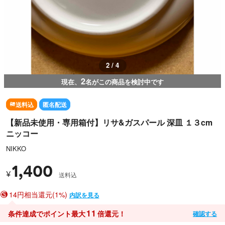
3 / 4
2
現在、
名がこの商品を検討中です
送料込
匿名配送
【新品未使用・専用箱付】リサ&ガスパール 深皿 １３cm
ニッコー
NIKKO
1,400
¥
送料込
14円相当還元(1%)
内訳を見る
11
条件達成でポイント最大
倍還元！
確認する