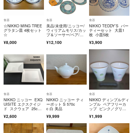
可能な限り商品説明やデメリットは写真や記載でお伝えしたいと思いま
す。
高めに値段設定してある商品もあるかもしれません。
食器
食器
食器
値引きや専用にできる商品もありますので、お気軽にお声掛けください
☆NIKKO MING TREE
美品/未使用/ニッコー/
NIKKO TEDDY’S パー
^^
グラタン皿 4枚セット
ウィリアムモリス/カッ
ティーセット 大皿1
☆
プ＆ソーサー/ペア/コ
枚 小皿5枚
ーヒーブレイクセット/
¥8,000
¥12,100
¥3,900
購入者様のご都合による返品は、ご容赦願います。
3105101/箱付き/RS238
5
他のアプリでも出品している商品もあります。
同時購入の場合は先のお取引きを優先させていただきます。
誤購入によるキャンセルは承りますが、
お酒を飲まれてる方、後で後悔のないようご判断してご購入下さい(^^;;
かんたんラクマパック （日本郵便）→かんたんラクマパック （ヤマト
食器
食器
食器
運輸）
NIKKO ニッコー EXQ
NIKKO ニッコー ティ
NIKKO ディンプルディ
かんたんラクマパック （ヤマト運輸）→かんたんラクマパック （日本
UISITE エクスクイジ
ーポット S 570c
ンプル ペアフリーカ
郵便）
ド スクウェア 25c
c 白 美品
ップ ピンク／グリー
m 深皿&浅皿 2枚セッ
ン
に変更させていただく場合があります。
¥2,600
¥9,999
¥1,999
ト
ご希望があればどちらにも対応できますが、
かんたんラクマパック （日本郵便）は、土日祝日を除く月曜日〜金曜