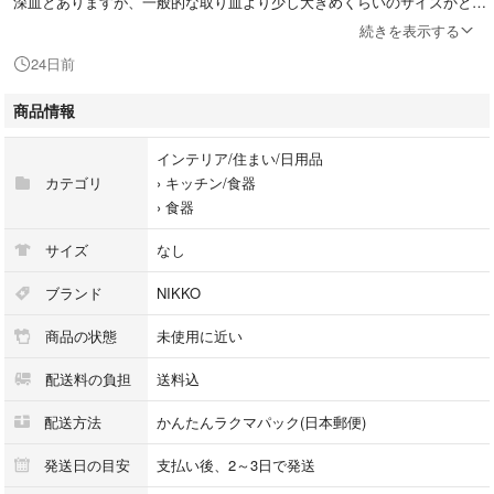
深皿とありますが、一般的な取り皿より少し大きめくらいのサイズかと思
います。
続きを表示する
24日前
新品未使用ですが、
ガスパール(黒い子の方)は、少し塗装がはがれているところもあります。
商品情報
(写真４参照)
家庭保管である事をご理解頂ける方にお願いします。
インテリア/住まい/日用品
カテゴリ
›
キッチン/食器
写真撮影と状態確認のため、一度箱から出しておりますので、洗浄してか
›
食器
らお使いください。
サイズ
なし
ゆうパケットプラスにて発送予定です。
発送の準備が整い次第発送させていただきます。
ブランド
NIKKO
発送は土日祝日を除く月曜日〜金曜日になります。
商品の状態
未使用に近い
ご理解いただける方ご購入ください。
配送料の負担
送料込
コメントのやりとり、梱包方法は、完璧ではないかもしれませんができる
配送方法
かんたんラクマパック(日本郵便)
限り丁寧に心がけております(^^)
発送日の目安
支払い後、2～3日で発送
返信は遅れることもありますが、必ずご連絡はいたします。