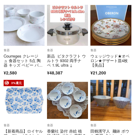
食器
食器
食器
Courreges クレージ
新品 ビタクラフト ウ
ウェッジウッド★オベ
ュ 食器セット 5点 陶
ルトラ 9302 両手ナ
ロン★デザート皿4枚
器 キッズ ベビー パス
ベ 1.9L ultra ↓
【美品】
テル
¥2,580
¥48,387
¥21,200
3%還元
食器
食器
食器
【新着商品】ロイヤル
香蘭社 染付 赤絵 植
田鶴濱守人 麺鉢 ボウ