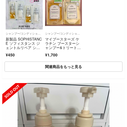
シャンプー/コンディショナーセット
シャンプー/コンディショナーセット
新製品 SOPHISTANC
マイブースターズ ケ
E ソフィスタンス ジ
ラチン ブースターシ
ェントルリペア シャ
ャンプー&トリートメ
ンプー コンディショ
ント 詰替 ダメージリ
¥450
¥1,700
ナー サンプル 美容
ペア
液 発酵液 無添加
関連商品をもっと見る
SOLD OUT