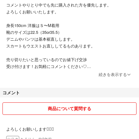
#サブリミック
コメントやりとり中でも先に購入された方を優先します。
#アクアインテンシブ
よろしくお願いいたします。
#資生堂プロフェッショナル
身長150cm 洋服はＳ〜M着用
靴のサイズは22.5（35or35.5）
デニムやパンツは基本裾直しします。
スカートもウエストお直ししてるものあります。
売り切りたいと思っているのでお値下げ交渉
受け付けます！お気軽にコメントください♡
(お値引は500円～1000円になります。)
続きを表示する
(1万円以下のお品は500円まででお願いすることが多いです。)
コメント
●お値下げ交渉は購入前提でお願いします。
こちらが金額提示した後の「検討します」
やめてください(T_T)
商品について質問する
コメ逃げもやめてください(T_T)
よろしくお願いします🙇‍♀️✨
お互い気持ちよくお取引するために
ちろりん
- 約2年前