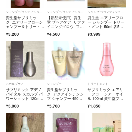
シャンプー/コンディショナーセット
シャンプー/コンディショナーセット
シャンプー/コンディショナーセット
資生堂サブリミッ
【新品未使用】資生
資生堂 エアリーフロ
ク エアリーフローシ
堂 ザヘアケア リファ
ー シャンプー トリー
ャンプー＆トリートメ
イニンググロウ フル
トメント 50ml 各5本
ント
セット
セット
¥3,200
¥4,500
¥3,999
スカルプケア
シャンプー
トリートメント
サブリミック アデノ
資生堂サブリミッ
サブリミック エアリ
バイタル スカルプ パ
ク アクアインテンシ
ーフロー シアーオイ
ワーショット 120m
ブ シャンプー 450m
ル 100ml 資生堂プロ
l 資生堂プロフ
L トリートメントW 4
フェッショナル
¥3,000
¥5,760
¥1,850
50g 詰替用