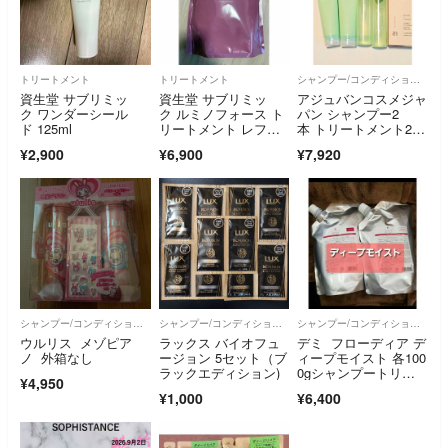
トリートメント
トリートメント
シャンプー/コンディショナーセット
資生堂 サブリミッ
資生堂 サブリミッ
アジュバンコスメジャ
ク ワンダーシール
ク ルミノフォース ト
パン シャンプー2
ド 125ml
リートメント レフィ
本 トリートメント2
ル 1800g
本 セット R:
¥2,900
¥6,900
¥7,920
シャンプー/コンディショナーセット
シャンプー/コンディショナーセット
シャンプー/コンディショナーセット
ウルリス メゾピア
ラックス バイオフュ
デミ フローディア デ
ノ 外箱なし
ージョン 5セット（ブ
ィープモイスト 各100
ラックエディション)
0gシャンプートリー
¥4,950
トメント
¥1,000
¥6,400