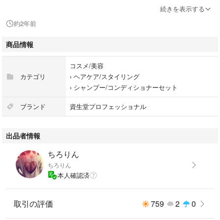
発送する予定です。
続きを表示する
約2年前
商品情報
■商品説明
ダメージケア用
コスメ/美容
・ダメージで弱くなった髪の形状を補正しながら芯から強くなめらかな髪
カテゴリ
›
ヘアケア/スタイリング
に整える
›
シャンプー/コンディショナーセット
・ヘアカラーやパーマの繰り返しにより髪が弱くなっている方
・髪の乾燥・パサつきが気になる方
ブランド
資生堂プロフェッショナル
■通常価格
出品者情報
シャンプー 500ml ⇒ 4,400円
トリートメント 500g ⇒ 5,720円
ちろりん
髪質ノーマル、ダメージ、くせ毛、縮毛
ちろりん
仕上がりさらさら
本人確認済
特徴保湿・トリートメント、ダメージケア、プロ・サロン用
取引の評価
759
2
0