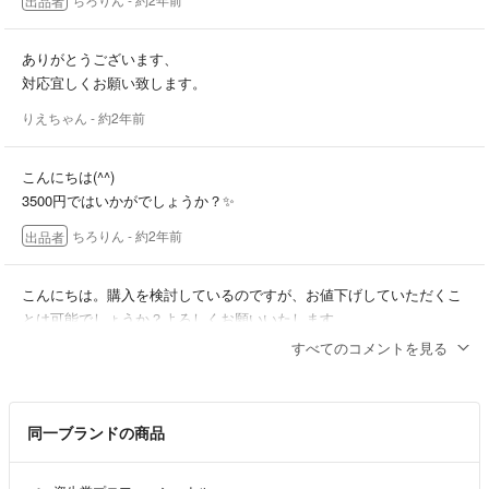
出品者
よろしくお願いします(^^)
仕事をしており、小さな子供がいるため
ありがとうございます、
返信などが少し遅くなる事もあるかもしれませんが、
対応宜しくお願い致します。
最後まで責任を持ってお取引させていただきますので
りえちゃん
- 約2年前
よろしくお願いします(^^)
こんにちは(^^)
未使用品、used品共に状態は正確に記載
3500円ではいかがでしょうか？✨
させていただきますが、個人の自宅保管に
ちろりん
- 約2年前
出品者
なりますのでご理解お願い致します。
ノークレームノーリターンでお願いします。
こんにちは。購入を検討しているのですが、お値下げしていただくこ
気になることほお気軽にご質問ください♡
とは可能でしょうか？よろしくお願いいたします。
すべてのコメントを見る
りえちゃん
- 約2年前
同一ブランドの商品