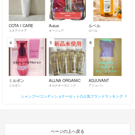
COTA I CARE
Aujua
ルベル
コタアイケア
オージュア
ルベル
4
5
6
ミルボン
ALLNA ORGANIC
ADJUVANT
ミルボン
オルナオーガニック
アジュバン
シャンプー/コンディショナーセットの人気ブランドランキング
ページの上へ戻る