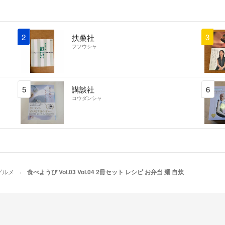
2
3
扶桑社
フソウシャ
5
講談社
6
コウダンシャ
グルメ
食べようび Vol.03 Vol.04 2冊セット レシピ お弁当 麺 自炊