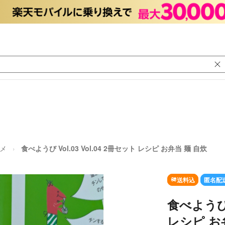
ルメ
食べようび Vol.03 Vol.04 2冊セット レシピ お弁当 麺 自炊
送料込
匿名配
食べようび V
レシピ お