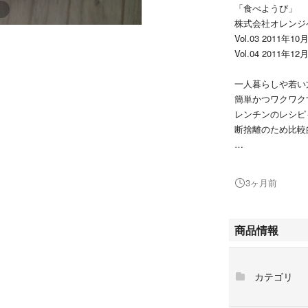
「食べようび」
株式会社オレンジ
Vol.03 2011年1
Vol.04 2011年1
一人暮らしや若い
簡単かつワクワク
レンチンのレシピ
断捨離のため比較
お弁当と麺類レシ
す。
3ヶ月前
背表紙は色が焼け
上部、表紙に折れ
商品情報
中は書き込み等な
発送時はビニール
カテゴリ
る予定です。
プチプチはお付け