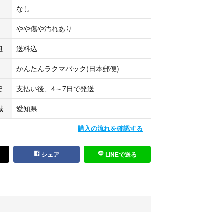
なし
ご理解のある方にご縁がありましたら幸いです。
たします。
やや傷や汚れあり
担
送料込
かんたんラクマパック(日本郵便)
安
支払い後、4～7日で発送
域
愛知県
購入の流れを確認する
シェア
LINEで送る