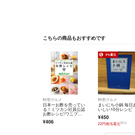
こちらの商品もおすすめです
5%還元
料理/グルメ
料理/グルメ
日本一お酢を売ってい
まいにち小鍋 毎日
る！ミツカン社員公認
いしい10分レシピ
お酢レシピ/ワニブッ
¥450
クス/ミツカン（新
¥406
書）
(5%)
22円相当還元