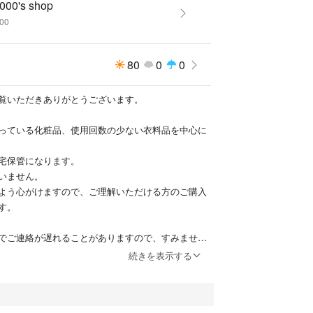
000's shop
000
80
0
0
覧いただきありがとうございます。
っている化粧品、使用回数の少ない衣料品を中心に
宅保管になります。
いません。
よう心がけますので、ご理解いただける方のご購入
す。
でご連絡が遅れることがありますので、すみません
。
続きを表示する
に返信します。
が難しい状況ですので、お急ぎの方は購入前にコメ
します。