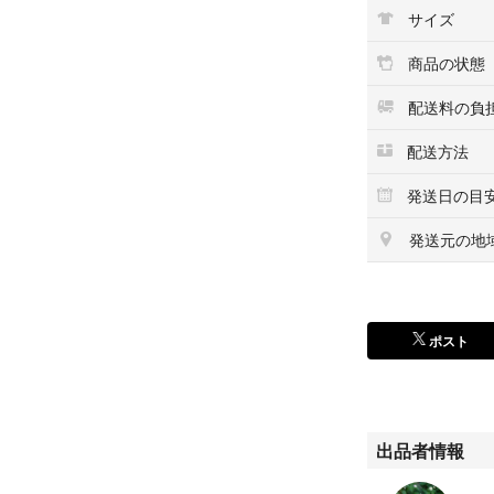
サイズ
素人の自宅保管に
よろしくお願いい
商品の状態
配送料の負
#エンタメ/ホビー
#雑誌
配送方法
#本
発送日の目
#料理/グルメ
#BOOK
発送元の地
#レシピ
#麺
#弁当
#自炊
ポスト
#一人暮らし
出品者情報