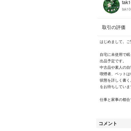
tak1
tak1
取引の評価
はじめまして。ご
自宅に未使用で眠
出品予定です。
中古品や素人の自
喫煙者、ペットは
状態を詳しく書く
をお待ちしていま
仕事と家事の都合
がご了承ください
遅くても2日以内
また、土日の発送
コメント
ント等お願いいた