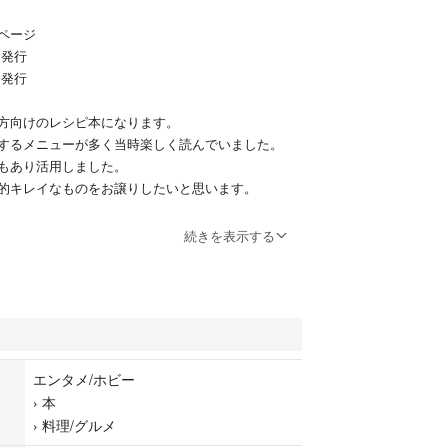
ページ
0月発行
2月発行
方向けのレシピ本になります。
するメニューが多く当時楽しく読んでいました。
もあり活用しました。
的キレイなものをお譲りしたいと思います。
ピの特集がされている号を、2冊セットにしていま
続きを表示する
てしまっています。（写真2枚目）
があります。（写真3、4枚目）
く比較的きれいかと思います。
エンタメ/ホビー
袋をかけ茶封筒またはリサイクルの紙袋でお送りす
›
本
›
料理/グルメ
しませんのでご了承ください。