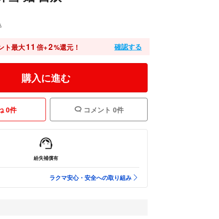
込
11
2
確認する
ント最大
倍+
%還元！
購入に進む
 0件
コメント 0件
紛失補償有
ラクマ安心・安全への取り組み