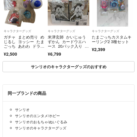
キャラクターグッズ
キャラクターグッズ
キャラクターグッズ
ガチャ まとめ売り め
米津玄師 かいじゅう
たまごっちカスタムキ
じるし ヨッシー たま
ずかん カードウエハ
ーリング2 3種セット
ごっち あわわ ドラク
ース 20パック入り 1
¥2,399
エ ナルミヤ モンチッ
箱分
¥2,500
¥6,799
チ
サンリオのキャラクターグッズのおすすめ
同一ブランドの商品
サンリオ
サンリオのエンタメ/ホビー
サンリオのおもちゃ/ぬいぐるみ
サンリオのキャラクターグッズ