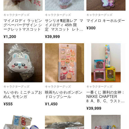
キャラクターグッズ
キャラクターグッズ
キャラクターグッズ
マイメロディ ラッピン
サンリオ❣️超激レア マ
マイメロ キーホルダー
グペーパーデザイン シ
イメロディ 45th 限
¥300
ークレットマスコット
定 マスコット レト
ロ ケーキ
¥1,200
¥39,999
キャラクターグッズ
キャラクターグッズ
キャラクターグッズ
ちいかわ ミニチュアお
映画ちいかわボンボン
一番くじ 勝利の女神：
めん モモンガ
ドロップシール
NIKKE CHAPTER
8 A、B、C、ラストワ
¥555
¥1,450
ン賞セット 新品未開封
¥39,999
品 おまけ付き