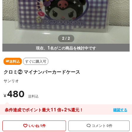
1 / 2
1
現在、
名がこの商品を検討中です
送料込
すぐに購入可
クロミ② マイナンバーカードケース
サンリオ
480
¥
送料込
11
2
条件達成でポイント最大
倍+
%還元！
確認する
いいね 1件
コメント 0件