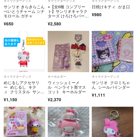
キャラクターグッズ
キャラクターグッズ
キャラクターグッズ
サンリオ きらきらこん
⭐︎【全6種 コンプリー
日焼けキティ がま口
ぺいとうチャーム シナ
ト】サンリオキャラク
¥980
モロール ガチャ
ターズ けろけろパーテ
ィー めじるしアクセサ
¥650
¥2,580
リー
キャラクターグッズ
キーホルダー
キャラクターグッズ
めじるしアクセサリ
ウィッシュミーメ
サンリオ クロミちゃ
ー めじるし キテ
ル ペンライト形マス
ん シールバインダー
ィ クリスタル サンリ
コット キーホルダー
¥1,111
オ エモきゅん フルー
¥1,150
¥2,370
ツ べリエちゃん 映
画 特典 キティ セイ
レーン