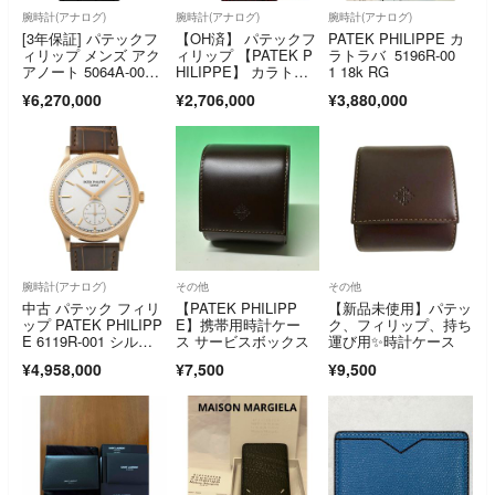
腕時計(アナログ)
腕時計(アナログ)
腕時計(アナログ)
[3年保証] パテックフ
【OH済】 パテックフ
PATEK PHILIPPE カ
ィリップ メンズ アク
ィリップ 【PATEK P
ラトラバ 5196R-00
アノート 5064A-00
HILIPPE】 カラトラ
1 18k RG
1 箱 保証書 デイト ブ
バ 5119J-001 メン
¥6,270,000
¥2,706,000
¥3,880,000
ラック ラバーベル
ズ ホワイト K18イエ
ト クオーツ 腕時計 中
ローゴールド 腕時
古 送料無料
計 時計 CALATRAV
A WHITE K18YG PP
【中古】
腕時計(アナログ)
その他
その他
中古 パテック フィリ
【PATEK PHILIPP
【新品未使用】パテッ
ップ PATEK PHILIPP
E】携帯用時計ケー
ク、フィリップ、持ち
E 6119R-001 シルバ
ス サービスボックス
運び用✨時計ケース
ー メンズ 腕時計
¥4,958,000
¥7,500
¥9,500