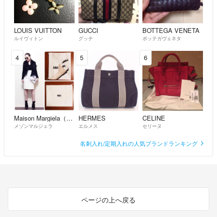
LOUIS VUITTON
GUCCI
BOTTEGA VENETA
ルイヴィトン
グッチ
ボッテガヴェネタ
4
5
6
Maison Margiela（旧Maison Martin Margiela）
HERMES
CELINE
メゾンマルジェラ
エルメス
セリーヌ
名刺入れ/定期入れの人気ブランドランキング
ページの上へ戻る