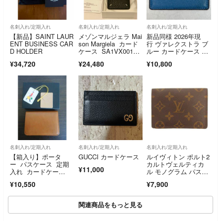
名刺入れ/定期入れ
名刺入れ/定期入れ
名刺入れ/定期入れ
【新品】SAINT LAUR
メゾンマルジェラ Mai
新品同様 2026年現
ENT BUSINESS CAR
son Margiela カード
行 ヴァレクストラ ブ
D HOLDER
ケース SA1VX001
ルー カードケース 1
7 P4455 T8013 黒 ブ
カード
¥34,720
¥24,480
¥10,800
ラック
名刺入れ/定期入れ
名刺入れ/定期入れ
名刺入れ/定期入れ
【箱入り】ポータ
GUCCI カードケース
ルイヴィトン ポルト2
ー パスケース 定期
カルトヴェルティカ
¥11,000
入れ カードケー
ル モノグラム パスケ
ス 吉田カバン 日本
ース レザー 茶
¥10,550
¥7,900
製
関連商品をもっと見る