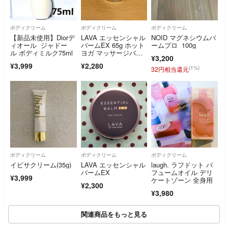
ボディクリーム
ボディクリーム
ボディクリーム
【新品未使用】Diorデ
LAVA エッセンシャル
NOID マグネシウムバ
ィオール ジャドー
バームEX 65g ホット
ームプロ 100g
ル ボディミルク75ml
ヨガ マッサージバー
¥3,200
ム
¥3,999
¥2,280
(1%)
32円相当還元
ボディクリーム
ボディクリーム
ボディクリーム
イビサクリーム(35g)
LAVA エッセンシャル
laugh. ラフドット パ
バームEX
フュームオイル デリ
¥3,999
ケートゾーン 全身用
¥2,300
¥3,980
関連商品をもっと見る