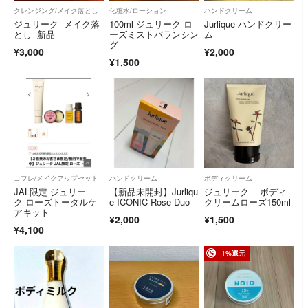
クレンジング/メイク落とし
化粧水/ローション
ハンドクリーム
ジュリーク メイク落
100ml ジュリーク ロ
Jurlique ハンドクリー
とし 新品
ーズミストバランシン
ム
グ
¥3,000
¥2,000
¥1,500
コフレ/メイクアップセット
ハンドクリーム
ボディクリーム
JAL限定 ジュリー
【新品未開封】Jurliqu
ジュリーク ボディ
ク ローズトータルケ
e ICONIC Rose Duo
クリームローズ150ml
アキット
¥2,000
¥1,500
¥4,100
1%還元