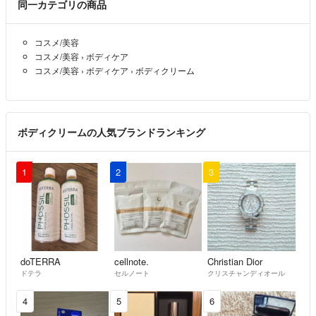
同一カテゴリの商品
コスメ/美容
コスメ/美容
›
ボディケア
コスメ/美容
›
ボディケア
›
ボディクリーム
ボディクリームの人気ブランドランキング
1
2
3
doTERRA
cellnote.
Christian Dior
ドテラ
セルノート
クリスチャンディオール
4
5
6