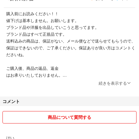
購入前にお読みください！！
値下げは基本しません。お願いします。
ブランド品や洋服を出品していこうと思ってます。
ブランド品はすべて正規品です。
送料込みの商品は、保証がない、メール便などで送らせてもらうので、
保証はできないので、ご了承ください。保証ありが良い方はコメントく
ださいね。
ご購入後、商品の返品、返金
はお承りいたしておりません。
購入方法はコンビニ、ATMはお断りします。
続きを表示する
即決済出来る方でお願いします。
後払いのコンビニ、ATMで支払いをしないでキャンセルする方が多い
コメント
ので、、、お断りします。
基本中古品になるので、傷、汚れ等見落とすこともございますので、ご
理解出来ない方は、ご購入しないでください。
商品について質問する
また、他サイトにも、出品してますので、売り切れてしまう場合もあり
ます。
宜しくお願いします。
はい