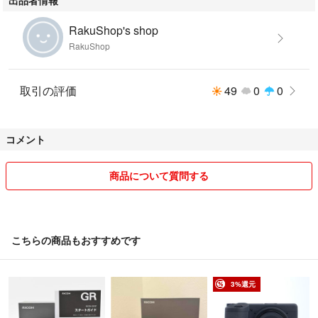
マニュアル操作でISO感度の設定が可能
5コマ／秒の高速連写（画像サイズは300万画素以下に限定）
RakuShop's shop
RakuShop
■ 注意事項について
本出品は、全てジャンク品、パーツ取り用品扱いです。材料の劣化、傷な
ど瑕疵がありましたら、一切免責とします。理由の如何に関わらず、返金
取引の評価
49
0
0
のと返品はできませんのでご了承下さい。 落札前に商品説明を最後まで
にご覧になってください。落札後のクレームは一切お受け出来ませんので
ご了承お願いします。
コメント
商品について質問する
こちらの商品もおすすめです
3%還元