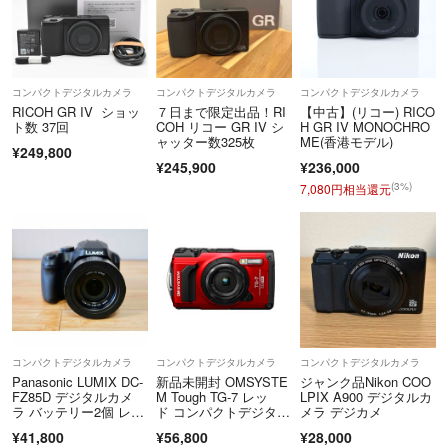
コンパクトデジタルカメラ
コンパクトデジタルカメラ
コンパクトデジタルカメラ
RICOH GR IV ショッ
７日まで限定出品！RI
【中古】(リコー) RICO
ト数 37回
COH リコー GR IV シ
H GR IV MONOCHRO
ャッター数325枚
ME(香港モデル)
¥249,800
¥245,900
¥236,000
(3%)
7,080円相当還元
コンパクトデジタルカメラ
コンパクトデジタルカメラ
コンパクトデジタルカメラ
Panasonic LUMIX DC-
新品未開封 OMSYSTE
ジャンク品Nikon COO
FZ85D デジタルカメ
M Tough TG-7 レッ
LPIX A900 デジタルカ
ラ バッテリー2個 レン
ド コンパクトデジタル
メラ デジカメ
ズフード付き
カメラ
¥41,800
¥56,800
¥28,000