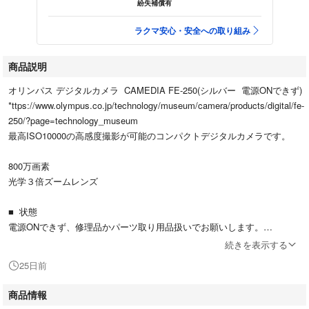
紛失補償有
ラクマ安心・安全への取り組み
商品説明
オリンパス デジタルカメラ CAMEDIA FE-250(シルバー 電源ONできず)
*ttps://www.olympus.co.jp/technology/museum/camera/products/digital/fe-
250/?page=technology_museum
最高ISO10000の高感度撮影が可能のコンパクトデジタルカメラです。
800万画素
光学３倍ズームレンズ
■ 状態
電源ONできず、修理品かパーツ取り用品扱いでお願いします。
全体綺麗ですが、小傷あるかもしりません。写真は、入札の参考程度にお
続きを表示する
考え頂きますようお願いします。万一、他の瑕疵がありましたら、一切免
25日前
責とします。
商品情報
■ お渡し物