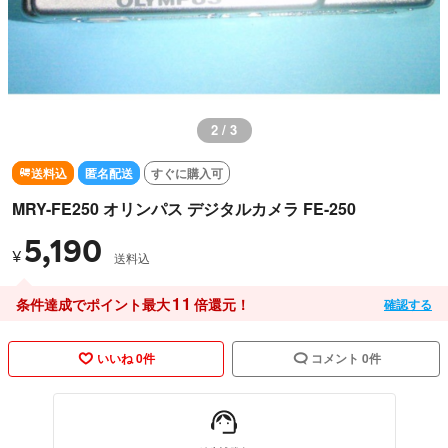
2 / 3
送料込
匿名配送
すぐに購入可
MRY-FE250 オリンパス デジタルカメラ FE-250
5,190
¥
送料込
11
条件達成でポイント最大
倍還元！
確認する
いいね 0件
コメント 0件