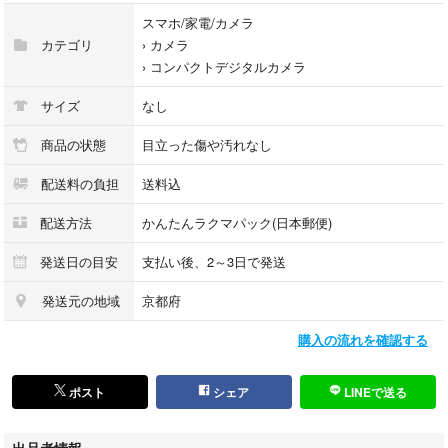
本体のみです。その他の付属品無です。
スマホ/家電/カメラ
カテゴリ
›
カメラ
■ 特長
›
コンパクトデジタルカメラ
*ttps://www.olympus.co.jp/jp/news/2007a/nr070125fe250j.html
●高解像力レンズにより、高画質な撮影が可能
サイズ
なし
●世界最高感度ISO10000の撮影が可能
800万画素でISO3200、
商品の状態
目立った傷や汚れなし
300万画素ではISO10000の高感度撮影が可能です。
配送料の負担
送料込
さらに、「ペットモード」を追加しています。動きの早いペットでもぶれ
や赤目を防いだ撮影が可能です。
配送方法
かんたんラクマパック(日本郵便)
また、内蔵フラッシュの光が約20m先の被写体まで届くので、これまでは
撮影が難しかった薄暗い場所の遠くの被写体も明るく撮影することができ
発送日の目安
支払い後、2～3日で発送
ます。
●小型・薄型でスタイリッシュなデザイン
発送元の地域
京都府
幅94mm、高さ56.5mm、薄さ22.3mmの小型・薄型でスタイリッシュなボ
購入の流れを確認する
ディを実現しました。
●その他の特長
2.5型の高精細な液晶モニターを搭載
ポスト
シェア
LINEで送る
暗い場所でも快適なフレーミングが可能な「ブライトキャプチャー機能」
を搭載
出品者情報