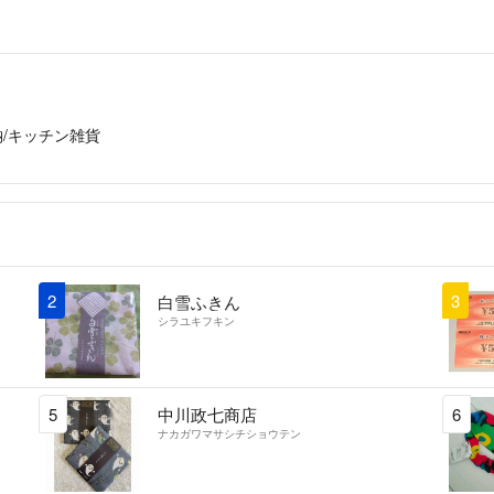
納/キッチン雑貨
2
3
白雪ふきん
シラユキフキン
5
中川政七商店
6
ナカガワマサシチショウテン