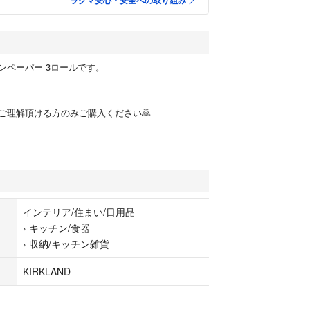
ラクマ安心・安全への取り組み
ンペーパー 3ロールです。
ご理解頂ける方のみご購入ください🙇
インテリア/住まい/日用品
›
キッチン/食器
›
収納/キッチン雑貨
KIRKLAND