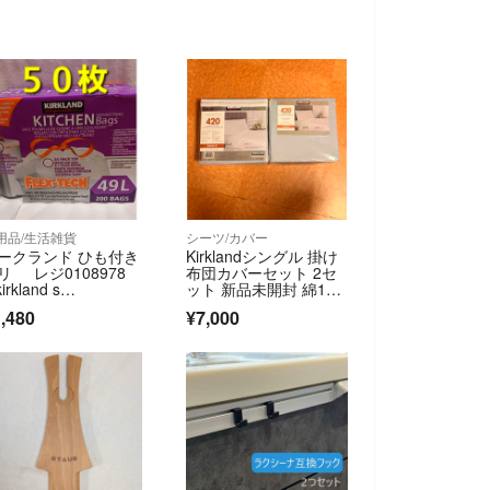
用品/生活雑貨
シーツ/カバー
ークランド ひも付き
Kirklandシングル 掛け
リ レジ0108978
布団カバーセット 2セ
kirkland s…
ット 新品未開封 綿10
0%
,480
¥7,000