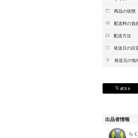
書の注意をお守り
りますので、予め
商品の状態
fbbeB00HJ1QPAW
配送料の負
最後までご確認頂
上記をご確認頂き
配送方法
何かご不明な点が
発送日の目
せ下さい。
発送元の地
ポスト
出品者情報
らく