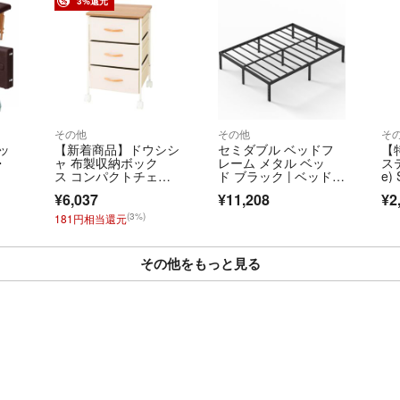
3%還元
その他
その他
そ
ッ
【新着商品】ドウシシ
セミダブル ベッドフ
【
・
ャ 布製収納ボック
レーム メタル ベッ
ステ
ス コンパクトチェス
ド ブラック | ベッド下
e)
ト 幅40 3段 白
収納, 通気性
¥6,037
¥11,208
¥2
(3%)
181円相当還元
その他をもっと見る