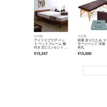
その他
その他
アイリスプラザ ベッ
軽量 折りたたみ マ
ド ベッドフレーム 棚
サージベッド 木製
付き 2口コンセント ブ
有孔
ックシェルフ付
¥15,347
¥15,500