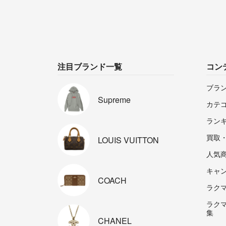
注目ブランド一覧
コン
ブラ
Supreme
カテ
ラン
買取
LOUIS
VUITTON
人気
キャ
COACH
ラクマp
ラク
集
CHANEL