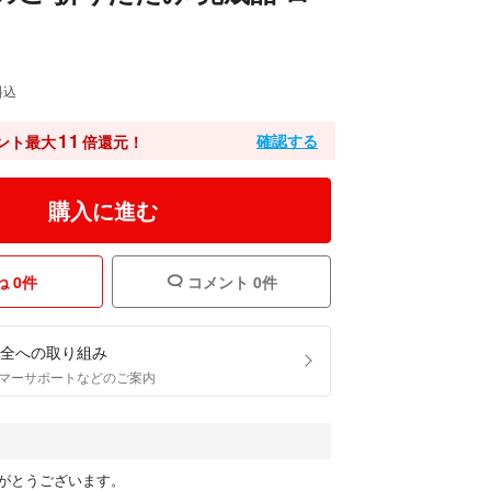
料込
11
確認する
ント最大
倍還元！
購入に進む
 0件
コメント 0件
全への取り組み
マーサポートなどのご案内
がとうございます。