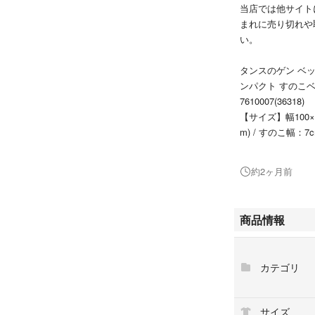
当店では他サイト
まれに売り切れや
い。
タンスのゲン ベッ
ンパクト すのこベ
7610007(36318)
【サイズ】幅100×奥行
m) / すのこ幅：7
【重量】約6kg
【素材】天然桐材 
約2ヶ月前
【梱包サイズ】12×
産)
【備考】【完成品
商品情報
がありますので、
【ご使用上の注意
るなど強度の弱い
カテゴリ
飛び跳ねたり、一
す。 ※固綿入り
ます。 ※1カ所
サイズ