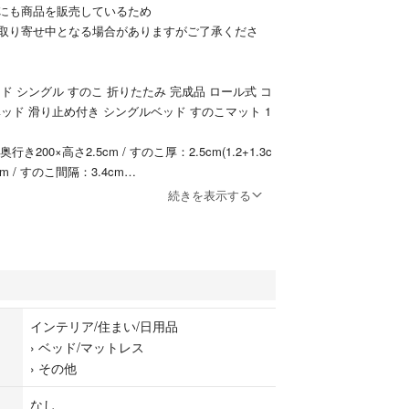
にも商品を販売しているため
取り寄せ中となる場合がありますがご了承くださ
ド シングル すのこ 折りたたみ 完成品 ロール式 コ
ッド 滑り止め付き シングルベッド すのこマット 1
き200×高さ2.5cm / すのこ厚：2.5cm(1.2+1.3c
cm / すのこ間隔：3.4cm
続きを表示する
/ キズ防止クッション材：EVA
37×102cm 【生産国】中国(ISO9001認定工場で生
】 ※敷いたまま無理に引きずると床に傷がつく恐れ
ご注意ください。
】 ※すのこの上に立つ場合はさん木の上に足をかけ
インテリア/住まい/日用品
部分に体重がかからないようにご注意ください。 ※
›
ベッド/マットレス
点に荷重をかけたりすると割れる恐れがありま
›
その他
の厚手の敷布団や、マットレスでの使用を奨励してい
に力が加わるようなご使用で破損した場合、取扱い説明
なし