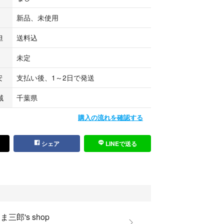
頂いていない場合などは、返品・交換の対象外とな
ご了承ください。
新品、未使用
a56f
担
送料込
き誠にありがとうございました。
、ご購入いただけましたら幸いです。
未定
ございましたらお気軽にメッセージからお問い合わ
安
支払い後、1～2日で発送
域
千葉県
購入の流れを確認する
シェア
LINEで送る
ま三郎's shop