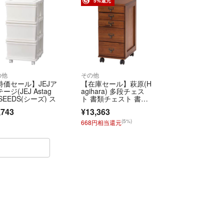
5%還元
の他
その他
特価セール】JEJア
【在庫セール】萩原(H
ージ(JEJ Astag
agihara) 多段チェス
 SEEDS(シーズ) ス
ト 書類チェスト 書
類 棚 A
,743
¥13,363
(5%)
668円相当還元