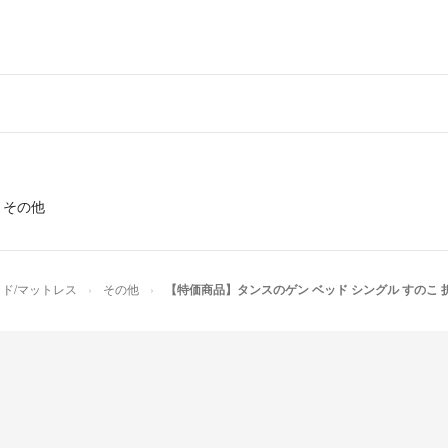
›
その他
ド/マットレス
その他
【特価商品】タンスのゲン ベッド シングル すのこ 