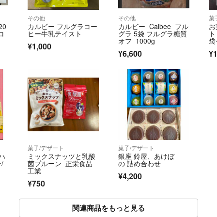
その他
その他
菓
20
カルビー フルグラコー
カルビー Calbee フル
お
コ
ヒー牛乳テイスト
グラ 5袋 フルグラ糖質
ト
オフ 1000g
袋
¥1,000
ト
¥6,600
¥1
菓子/デザート
菓子/デザート
ハ
ミックスナッツと乳酸
銀座 鈴屋、あけぼ
/
菌プルーン 正栄食品
の 詰め合わせ
工業
¥4,200
い
¥750
関連商品をもっと見る