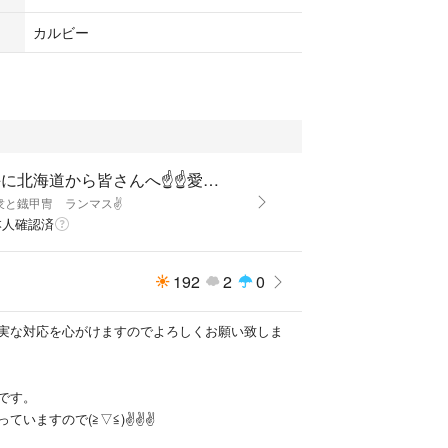
カルビー
勝手に北海道から皆さんへ☝️☝️愛送りたい🤣
衆と鐡甲冑 ランマス✌️
本人確認済
192
2
0
実な対応を心がけますのでよろしくお願い致しま
です。
すので(⁠≧⁠▽⁠≦⁠)✌️✌️✌️