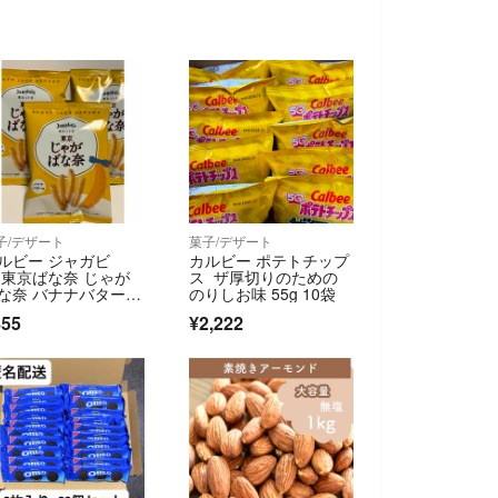
子/デザート
菓子/デザート
ルビー ジャガビ
カルビー ポテトチップ
 東京ばな奈 じゃが
ス ザ厚切りのための
な奈 バナナバター
のりしお味 55g 10袋
 3袋
855
¥2,222