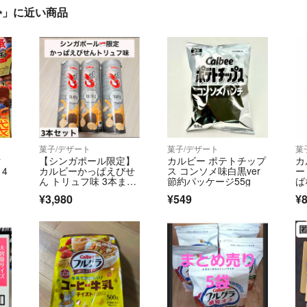
✨」に近い商品
菓子/デザート
菓子/デザート
菓
ク
【シンガポール限定】
カルビー ポテトチップ
カ
4
カルビーかっぱえびせ
ス コンソメ味白黒ver
ー
ん トリュフ味 3本まと
節約パッケージ55g
ば
め売りセット
味
¥3,980
¥549
¥