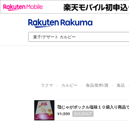
ラクマ
カルビー
食品/飲料/酒
食品
🥰じゃがポックル塩味１０袋入り商品
¥1,330
SOLDOUT