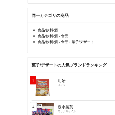
同一カテゴリの商品
食品/飲料/酒
食品/飲料/酒
›
食品
食品/飲料/酒
›
食品
›
菓子/デザート
菓子/デザートの人気ブランドランキング
1
明治
メイジ
4
森永製菓
モリナガセイカ