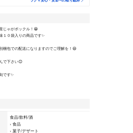
ラクマ安心・安全への取り組み
産じゃがポックル！😁
味１０袋入りの商品です✨
別梱包での配送になりますのでご理解を！😆
んで下さい😊
旬です✨
食品/飲料/酒
›
食品
›
菓子/デザート