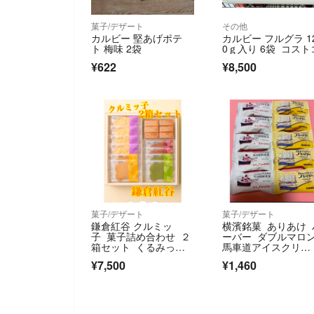
菓子/デザート
その他
カルビー 堅あげポテ
カルビー フルグラ 1
ト 梅味 2袋
0ｇ入り 6袋 コスト
¥622
¥8,500
菓子/デザート
菓子/デザート
鎌倉紅谷 クルミッ
横濱銘菓 ありあけ 
子 菓子詰め合わせ ２
ーバー ダブルマロン
箱セット くるみっ
馬車道アイスクリ
こ クルミッコ
ン 冷やして美味し
¥7,500
¥1,460
バナナシェイク