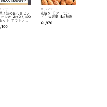
子/デザート
菓子/デザート
菓子詰め合わせセッ
素焼き 【 アーモン
 オレオ 3枚入り×20
ド 】大容量 1kg 無塩
セット アウトレッ
¥1,970
 訳あり
,100