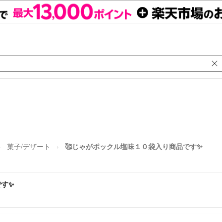
菓子/デザート
🥰じゃがポックル塩味１０袋入り商品です✨
です✨