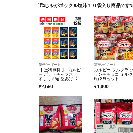
「🥰じゃがポックル塩味１０袋入り商品です
菓子/デザート
菓子/デザート
【 送料無料 】 カルビ
カルビー フルグラ 
ー ポテトチップス う
ランチチョコ ミルク 
すしお 55g 堅あげポテ
5g 8袋セット
ト うすしお 65g 各6
¥2,680
¥1,000
袋 計12袋 食べ比べ 詰
め合わせ アソート セ
ット まとめ買い