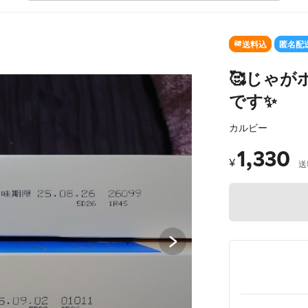
SOLD OUT
送料込
匿名配
🥰じゃ
です✨
カルビー
1,330
¥
送