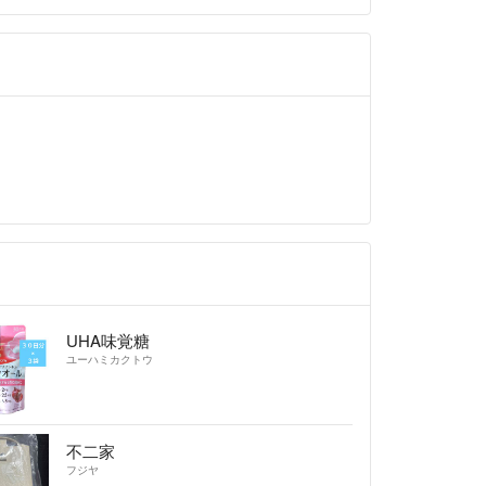
UHA味覚糖
ユーハミカクトウ
不二家
フジヤ