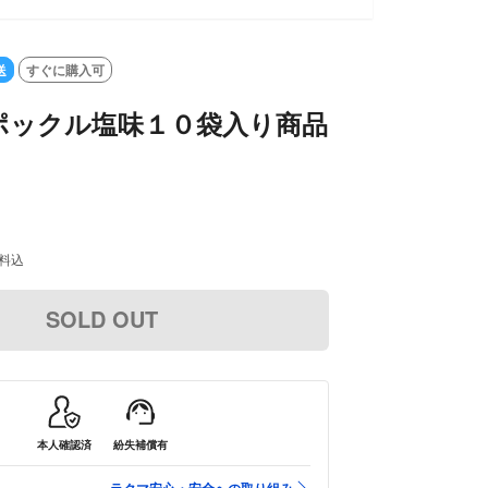
送
すぐに購入可
がポックル塩味１０袋入り商品
料込
SOLD OUT
本人確認済
紛失補償有