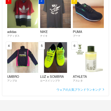
1
2
3
adidas
NIKE
PUMA
アディダス
ナイキ
プーマ
4
5
6
UMBRO
LUZ e SOMBRA
ATHLETA
アンブロ
ルースイソンブラ
アスレタ
ウェアの人気ブランドランキング