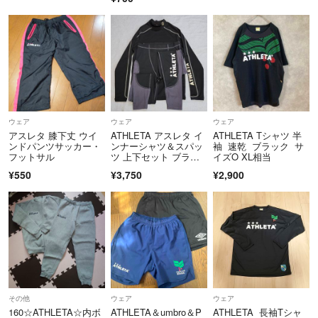
ウェア
ウェア
ウェア
アスレタ 膝下丈 ウイ
ATHLETA アスレタ イ
ATHLETA Tシャツ 半
ンドパンツサッカー・
ンナーシャツ＆スパッ
袖 速乾 ブラック サ
フットサル
ツ 上下セット ブラッ
イズO XL相当
ク グレー
¥550
¥3,750
¥2,900
その他
ウェア
ウェア
160☆ATHLETA☆内ボ
ATHLETA＆umbro＆P
ATHLETA 長袖Tシャ