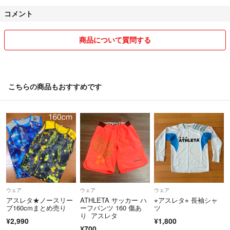
コメント
商品について質問する
こちらの商品もおすすめです
ウェア
ウェア
ウェア
アスレタ★ノースリー
ATHLETA サッカー ハ
⭐︎アスレタ⭐︎ 長袖シャ
ブ160cmまとめ売り
ーフパンツ 160 傷あ
ツ
り アスレタ
¥2,990
¥1,800
¥700