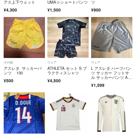
アス上下ウェット
UMA☆ショートパンツ
ツ
¥4,300
¥1,500
¥900
その他
ウェア
ウェア
アスレタ サッカーパ
ATHLETA セット S プ
L アスレタ ハーフパン
ンツ 130
ラクティスシャツ
ツ サッカー フットサ
ル サッカーパンツ AT
¥500
¥4,500
HLETA
¥1,599