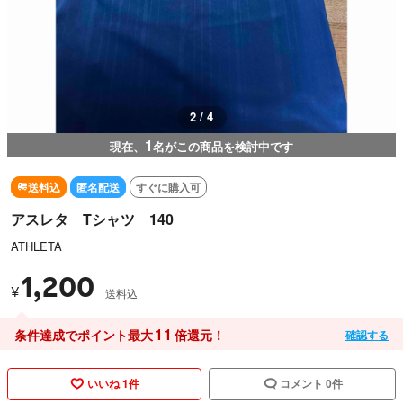
2 / 4
1
現在、
名がこの商品を検討中です
送料込
匿名配送
すぐに購入可
アスレタ Tシャツ 140
ATHLETA
1,200
¥
送料込
11
条件達成でポイント最大
倍還元！
確認する
いいね 1件
コメント 0件