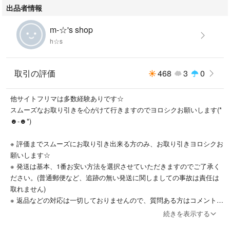
出品者情報
m-☆'s shop
h☆s
取引の評価
468
3
0
他サイトフリマは多数経験ありです☆
スムーズなお取り引きを心がけて行きますのでヨロシクお願いします(*
☻-☻*)
※ 評価までスムーズにお取り引き出来る方のみ、お取り引きヨロシクお
願いします☆
※ 発送は基本、1番お安い方法を選択させていただきますのでご了承く
ださい。(普通郵便など、追跡の無い発送に関しましての事故は責任は
取れません)
※ 返品などの対応は一切しておりませんので、質問ある方はコメント欄
より質問・納得した上でご購入ヨロシクお願いします。
続きを表示する
※手数料・送料が高い為、価格高めに設定しております。