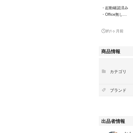
・起動確認済み
・Office無し
・初期化後のお渡
約1ヶ月前
仕事用で購入しまし
インとなりました
その為、使用感は
商品情報
だける方にお願い
※到着後の返品は
カテゴリ
#MacBook
#MacBookAir
ブランド
出品者情報