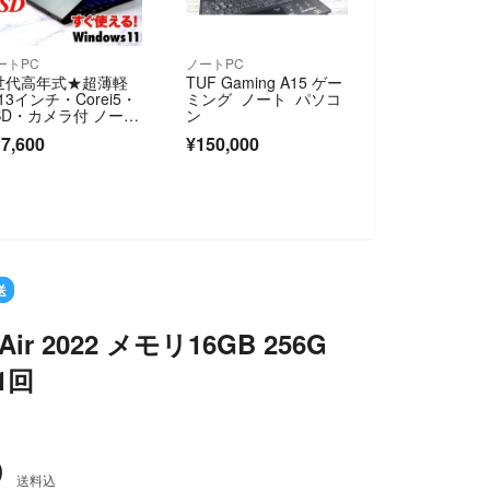
ートPC
ノートPC
世代高年式★超薄軽
TUF Gaming A15 ゲー
13インチ・Corei5・
ミング ノート パソコ
SD・カメラ付 ノート
ン
ソコン
7,600
¥150,000
送
Air 2022 メモリ16GB 256G
1回
0
送料込