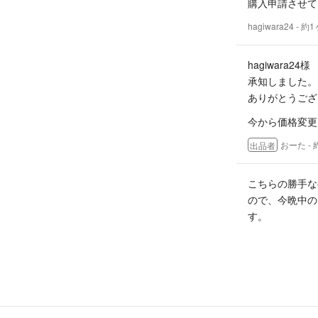
購入申請させて
hagiwara24
- 約
hagiwara24様
承知しました。
ありがとうござ
今から価格変更
おーた
-
出品者
こちらの勝手な
ので、今晩中の
す。
よろしくお願い
hagiwara24
- 約
おーた様