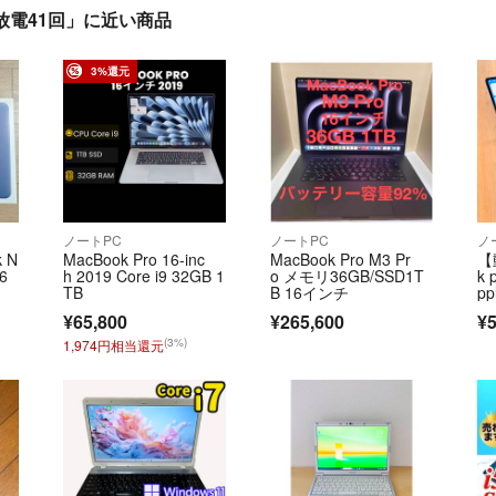
GB 充放電41回」に近い商品
3%還元
ノートPC
ノートPC
ノ
 N
MacBook Pro 16-inc
MacBook Pro M3 Pr
【
6
h 2019 Core i9 32GB 1
o メモリ36GB/SSD1T
k 
TB
B 16インチ
pp
T
¥65,800
¥265,600
¥5
(3%)
1,974円相当還元