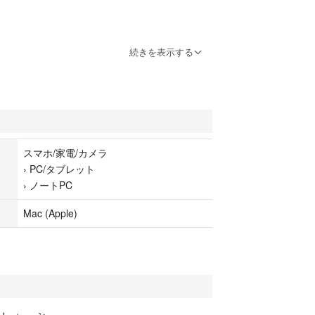
し
続きを表示する
たが、Windowsが至急された為、写真保存用がメ
ので出品しました。
少ないかと思いますが、中古品ですのでご理解いた
します。
スマホ/家電/カメラ
出来かねます。
›
PC/タブレット
›
ノートPC
Mac (Apple)