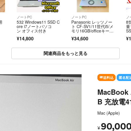
ノートPC
ノートPC
ノ
用
532 Windows11 SSD C
Panasonic レッツノー
8
ore i7ノートパソコ
ト CF-SV1/11世代i5/メ
量
ン オフィス付き
モリ16GB/officeキー付
S
き 美品
パ
¥14,800
¥34,600
¥1
関連商品をもっと見る
SOLD OUT
送料込
匿名配
MacBook 
B 充放電4
Mac (Apple)
90,00
¥