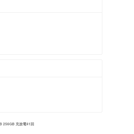
ございます。
にてお願いしたいと思いますので、対応のほどよろ
す。
1ヶ月前
し訳ございません。
ありがとうございます。
げをお断りしてのるのもあり、90,000円まで
す。
ただきたいです。
 約1ヶ月前
ト失礼します。
00円までご検討いただけませんでしょうか？
GB 256GB 充放電41回
ろしくお願いします。