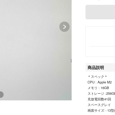
商品説明
＊スペック＊
CPU : Apple M2
メモリ : 16GB
ストレージ :256G
充放電回数41回
スペースグレイ
画面サイズ···13型