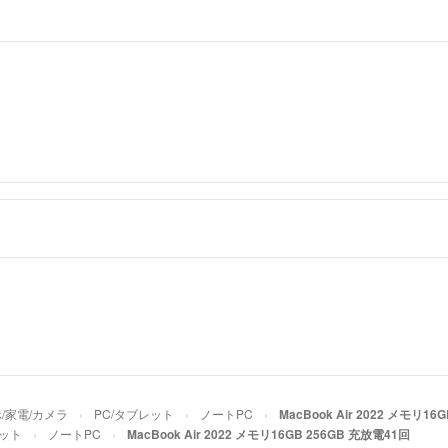
返信ありがとう
90,000円
しくお願いしま
hagiwara24
- 約
hagiwara24様
返信遅くなり申
ご検討いただき
以前の方の値下
でしたら可能で
再度、ご検討い
おーた
-
出品者
たびたびコメン
値下げ85,0
/家電/カメラ
PC/タブレット
ノートPC
MacBook Air 2022 メモリ16
ご検討のほどよ
レット
ノートPC
MacBook Air 2022 メモリ16GB 256GB 充放電41回