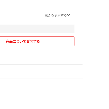
ておりません。
続きを表示する
、お値引きさせていただきますので、コメントして
０円引きです。 即購入の場合除きます）
商品について質問する
(定形、定形外)になりますが、こちらは追跡及び破
ません。
票が入りますが、7日間以内に受取人に配達できな
に返送されます。
着払いか再度送料をお支払いいただくことになりま
ださいませ。
、定形外)に不安を感じる方は追加料金で配送方法を変
ます。
ル(段ボール・新聞紙・プチプチ等)を使用致しま