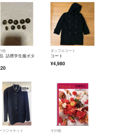
の他
ダッフルコート
品 詰襟学生服ボタ
コート
¥4,980
320
ーツジャケット
その他