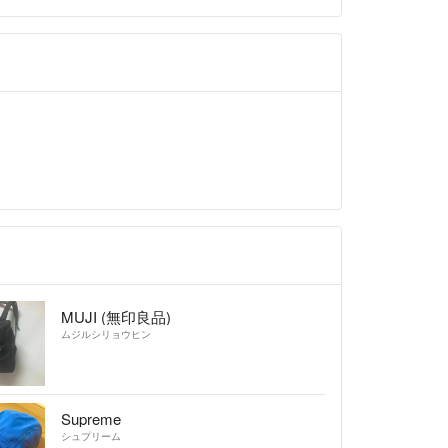
だきありがとうございますd=(^o^)=b
MUJI (無印良品)
ムジルシリョウヒン
Supreme
シュプリーム