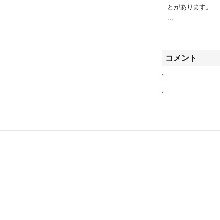
とがあります。
・返品、交換はし
・同時購入の場合
コメント
下さいね^^
（２つ目から５
・発送は普通郵便
損等の保障ができ
ご不在時には不在
い場合は、差出人
返送された場合、
すので、ご了承く
※普通郵便(定形
更させていただき
・梱包はリサイク
す。