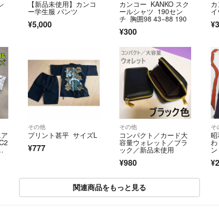
シ
【新品未使用】カンコ
カンコー KANKO スク
カ
ー学生服 パンツ
ールシャツ 190セン
イ
チ 胸囲98 43−88 190
¥5,000
¥3
¥300
その他
その他
そ
エア
プリント甚平 サイズL
コンパクト／カード大
昭
C2
容量ウォレット／ブラ
わ
¥777
ク
ック／新品未使用
ン
き
¥980
¥2
関連商品をもっと見る