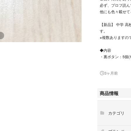
必ず、プロフ読ん
他にも色々載せて
【新品】 中学 高
す。
※複数ありますの
◆内容
・裏ボタン：5個(1
※学生服の前ボタ
3ヶ月前
◆キーワード
#カンコー #KANK
#学生ボタン #前
商品情報
カテゴリ