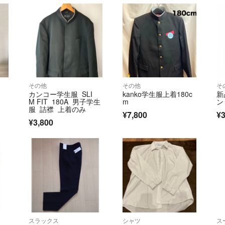
その他
その他
そ
カンコー学生服 SLI
kanko学生服上着180c
新
M FIT 180A 男子学生
m
ン
服 詰襟 上着のみ
¥7,800
¥
¥3,800
スラックス
シャツ
ス