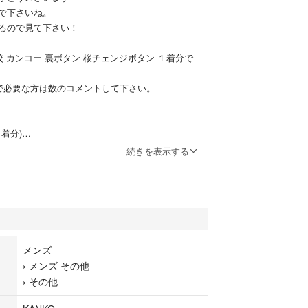
で下さいね。
るので見て下さい！
校 カンコー 裏ボタン 桜チェンジボタン １着分で
で必要な方は数のコメントして下さい。
着分)
ンを裏から留めるチェンジボタンです。
続きを表示する
O #学ラン #学生服 #高校 #中学
ボタン #袖ボタン
メンズ
›
メンズ その他
›
その他