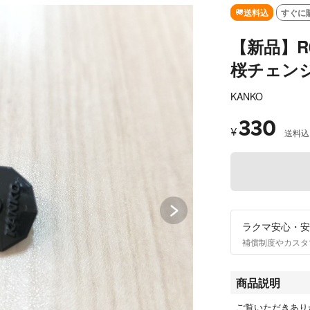
SOLD OUT
送料込
すぐに
【新品】R
桜チェン
KANKO
330
¥
送料込
ラクマ安心・安
補償制度やカスタ
商品説明
ご覧いただきあり