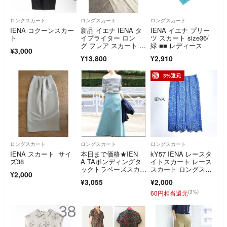
ロングスカート
ロングスカート
ロングスカート
IENA コクーンスカー
新品 イエナ IENA タ
IENA イエナ プリー
ト
イプライター ロン
ツ スカート size36/
グ フレア スカート ホ
緑 ■■ レディース
¥3,000
ワイト 白
¥13,800
¥2,910
3%還元
ロングスカート
ロングスカート
ロングスカート
IENA スカート サイ
本日まで価格★IEN
kY57 IENA レースタ
ズ38
A TAボンディングタ
イトスカート レース
ックトラペーズスカー
スカート ロングスカ
¥2,000
ト グリーン
ート 総柄 花柄 刺
¥3,055
¥2,000
繍 スカート レース バ
ック スリット ブル
(3%)
60円相当還元
ー 青 イエナ 定価19,8
00円