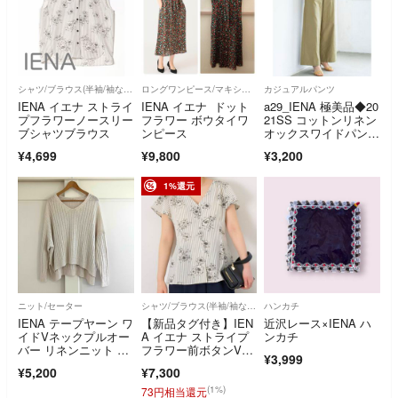
シャツ/ブラウス(半袖/袖なし)
ロングワンピース/マキシワンピース
カジュアルパンツ
IENA イエナ ストライ
IENA イエナ ドット
a29_IENA 極美品◆20
プフラワーノースリー
フラワー ボウタイワ
21SS コットンリネン
ブシャツブラウス
ンピース
オックスワイドパン
ツ 36
¥4,699
¥9,800
¥3,200
1%還元
ニット/セーター
シャツ/ブラウス(半袖/袖なし)
ハンカチ
IENA テープヤーン ワ
【新品タグ付き】IEN
近沢レース×IENA ハ
イドVネックプルオー
A イエナ ストライプ
ンカチ
バー リネンニット ナ
フラワー前ボタンVネ
¥3,999
チュラル
ックブラウス フリー
¥5,200
¥7,300
サイズ 2025SS
(1%)
73円相当還元