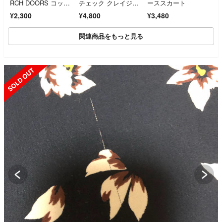
RCH DOORS コット
チェック クレイジ
ーススカート
ンシルクロングスカー
ー スカート
¥2,300
¥4,800
¥3,480
ト クリーニング済
関連商品をもっと見る
OLD OUT
SOL