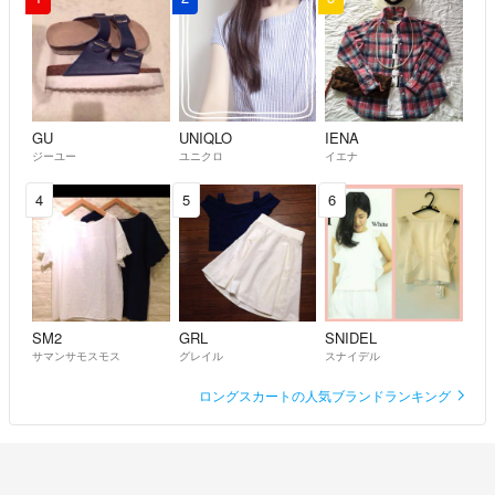
GU
UNIQLO
IENA
ジーユー
ユニクロ
イエナ
4
5
6
SM2
GRL
SNIDEL
サマンサモスモス
グレイル
スナイデル
ロングスカートの人気ブランドランキング