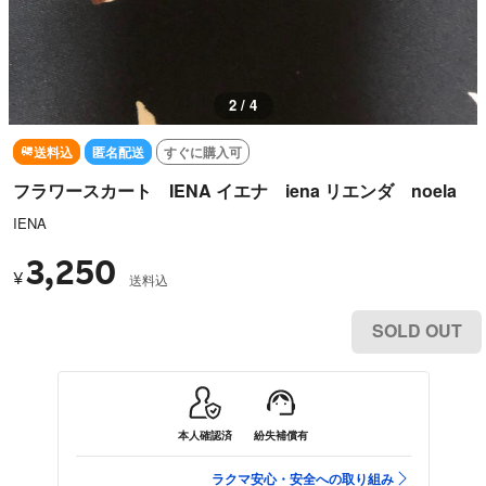
3 / 4
送料込
匿名配送
すぐに購入可
フラワースカート IENA イエナ iena リエンダ noela
IENA
3,250
¥
送料込
SOLD OUT
本人確認済
紛失補償有
ラクマ安心・安全への取り組み