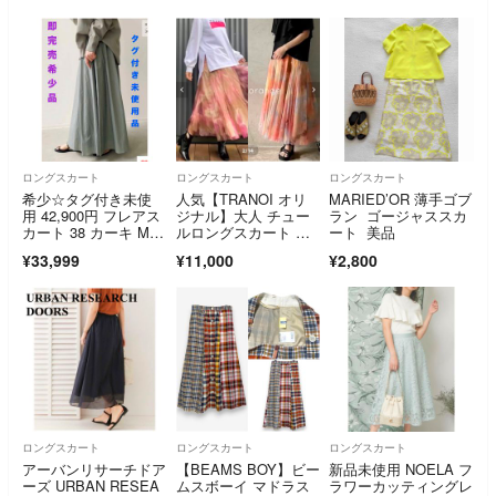
ロングスカート
ロングスカート
ロングスカート
希少☆タグ付き未使
人気【TRANOI オリ
MARIED’OR 薄手ゴブ
用 42,900円 フレアス
ジナル】大人 チュー
ラン ゴージャススカ
カート 38 カーキ M〜
ルロングスカート タ
ート 美品
L
イダイ柄 フレア
¥33,999
¥11,000
¥2,800
ロングスカート
ロングスカート
ロングスカート
アーバンリサーチドア
【BEAMS BOY】ビー
新品未使用 NOELA フ
ーズ URBAN RESEA
ムスボーイ マドラス
ラワーカッティングレ