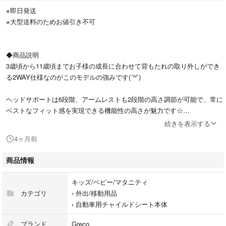
※即日発送
※大型送料のためお値引き不可
◆商品説明
3歳頃から11歳頃までお子様の成長に合わせて背もたれの取り外しができ
る2WAY仕様なのがこのモデルの強みです(´꒳`)
ヘッドサポートは6段階、アームレストも2段階の高さ調節が可能で、常に
ベストなフィット感を実現できる機能性の高さが魅力です☆
続きを表示する
さらに左右両側に収納式のカップホルダーを装備しており、ドライブ中の
4ヶ月前
飲み物やおもちゃ置き場にも困りません♪ブラックにライトグリーンのラ
インが映えるスポーティーなデザインは、車内をおしゃれに演出してくれ
商品情報
ます！
キッズ/ベビー/マタニティ
◆サイズcm
カテゴリ
›
外出/移動用品
背もたれ付きの状態：幅 42cm × 奥行 48.5cm × 高さ 68〜80.5cm
›
自動車用チャイルドシート本体
• 座面のみ（ブースター）の状態：幅 42cm × 奥行 39.5cm × 高さ 22cm
• 重さ：約 3.8kg（座面のみの場合は約 2.1kg）
ブランド
Greco