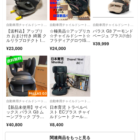
自動車用チャイルドシート本体
自動車用チャイルドシート本体
自動車用チャイルドシート本体
【送料込】アップリ
☆極美品☆アップリカ
パラス G3 アーモンド
カ おまけ付き 綺麗 ク
☆チャイルドシート☆
ベージュ プラス(1台)
ルリラプロテクト IS
フラディアグロウISO
¥39,999
OFIX R129適合チャイ
FIX 360°
¥23,000
¥24,000
ルドシート 新生児
～ 清掃済
自動車用チャイルドシート本体
自動車用チャイルドシート本体
【新品未使用】サイベ
日本育児 トラベルベ
ックス パラス G3 ム
スト ECプラス チャイ
ーンブラック プラ
ルドシート クールブ
ス 2026
ラック
¥40,800
¥8,400
関連商品をもっと見る