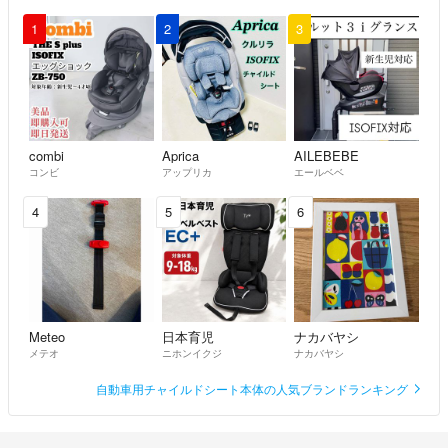
1
2
3
combi
Aprica
AILEBEBE
コンビ
アップリカ
エールベベ
4
5
6
Meteo
日本育児
ナカバヤシ
メテオ
ニホンイクジ
ナカバヤシ
自動車用チャイルドシート本体の人気ブランドランキング