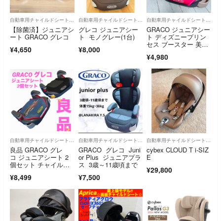
自動車用チャイルドシート本体
自動車用チャイルドシート本体
自動車用チャイルドシート本体
【除菌済】ジュニアシ
グレコ ジュニアシー
GRACO ジュニアシー
ート GRACO グレコ
ト モノグレー(1台)
ト ディズニープリン
セス ブースター 美
¥4,650
¥8,000
品 desney
¥4,980
自動車用チャイルドシート本体
自動車用チャイルドシート本体
自動車用チャイルドシート本体
良品 GRACO グレ
GRACO グレコ Juni
cybex CLOUD T i-SIZ
コ ジュニアシート 2
or Plus ジュニアプラ
E
個セット チャイルド
ス 3歳～11歳頃まで
¥29,800
シート キッズ 安全 快
¥8,499
¥7,500
適 人気 お買い得 洗い
替え ドライブ