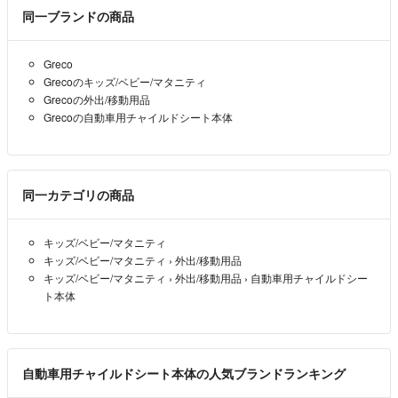
②色味について
同一ブランドの商品
撮影環境や端末により実物と差が出る場合があります。色味に強いこだわ
りがある方は、実店舗でのご購入をおすすめします。
Greco
③返品について
Grecoのキッズ/ベビー/マタニティ
Grecoの外出/移動用品
上記の理由、およびイメージ違いなどお客様都合の返品は、返送料をご負
Grecoの自動車用チャイルドシート本体
担いただいております。
（※明らかな破損や品違いは、誠意を持って対応します！）
同一カテゴリの商品
キッズ/ベビー/マタニティ
キッズ/ベビー/マタニティ
›
外出/移動用品
キッズ/ベビー/マタニティ
›
外出/移動用品
›
自動車用チャイルドシー
ト本体
自動車用チャイルドシート本体の人気ブランドランキング