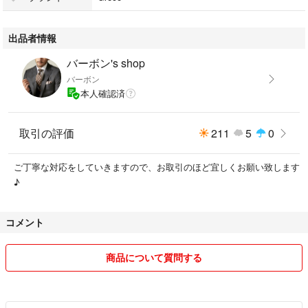
出品者情報
◆状態について
親戚から譲り受けたもので購入時期は不明ですが、外せるシートはすべて
バーボン's shop
クリーニングしたので、とても綺麗で清潔感あふれる状態ですよ♪
バーボン
本人確認済
◆関連ワード
GRACO グレコ ジュニアシート チャイルドシート ジュニアマキシ 8E89S
取引の評価
211
5
0
LMJ 2028403 ハイバック ブースターシート 2WAY 背もたれ付 3歳から11
歳 カップホルダー付 ブラック イエロー 安全 育児用品 お出かけ ドライ
ご丁寧な対応をしていきますので、お取引のほど宜しくお願い致します
ブ 幼児用
♪
【重要事項】
コメント
①中古品にご理解を
あくまで自宅保管の素人検品です。細かな汚れやスレ、または見落としが
商品について質問する
気になる方、お店のような完璧を求める方は、トラブル防止のため購入を
ご遠慮ください。