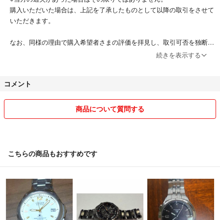
購入いただいた場合は、上記を了承したものとして以降の取引をさせて
いただきます。
なお、同様の理由で購入希望者さまの評価を拝見し、取引可否を独断で
判断させていただきますので併せてご了承ください。
続きを表示する
丁寧な梱包、誠意ある対応を心掛け、お互い気持ちの良いお取引ができ
コメント
ればと思っております。
その他:ペットなし、喫煙者なし
商品について質問する
こちらの商品もおすすめです