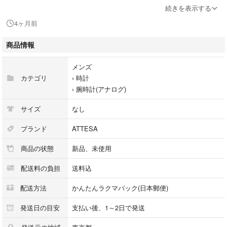
HAKUTO-Rコラボレーションモデル
続きを表示する
世界限定1,600本
4ヶ月前
AT8185-71E
商品情報
専用ケース、保証書
メンズ
カテゴリ
›
時計
他のサイトにも出品してますので売り切れの場合はご了承ください。
›
腕時計(アナログ)
トラブル防止のため、気になる点についてはご購入前にご連絡ください。
サイズ
なし
#CITIZEN
ブランド
ATTESA
#AT8185-71E
商品の状態
新品、未使用
#メンズ
#時計
配送料の負担
送料込
#腕時計(アナログ)
配送方法
かんたんラクマパック(日本郵便)
発送日の目安
支払い後、1～2日で発送