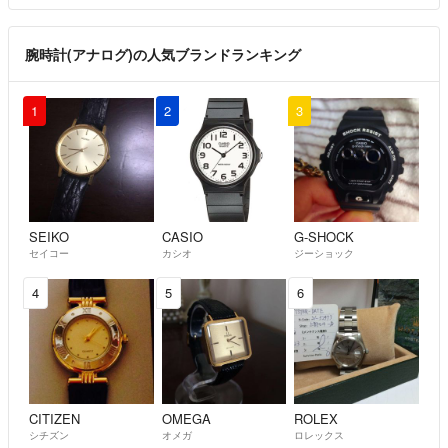
腕時計(アナログ)の人気ブランドランキング
1
2
3
SEIKO
CASIO
G-SHOCK
セイコー
カシオ
ジーショック
4
5
6
CITIZEN
OMEGA
ROLEX
シチズン
オメガ
ロレックス