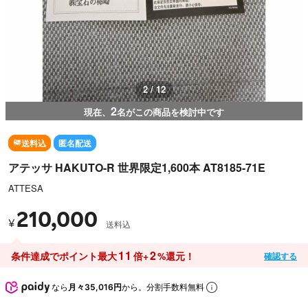
2 / 12
2
現在、
名がこの商品を検討中です
送料込
匿名配送
アテッサ HAKUTO-R 世界限定1,600本 AT8185-71E
ATTESA
210,000
¥
送料込
11
2
条件達成でポイント最大
倍+
%還元！
確認する
なら
月々35,016円
から。分割手数料無料