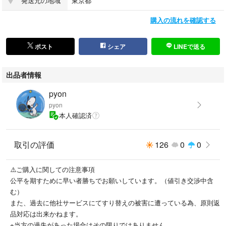
発送元の地域
東京都
購入の流れを確認する
ポスト
シェア
LINEで送る
出品者情報
pyon
pyon
本人確認済
取引の評価
126
0
0
⚠️ご購入に関しての注意事項
公平を期すために早い者勝ちでお願いしています。（値引き交渉中含
む）
また、過去に他社サービスにてすり替えの被害に遭っている為、原則返
品対応は出来かねます。
※当方の過失があった場合はその限りではありません。