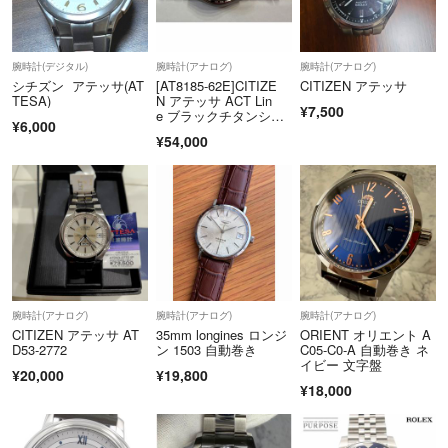
腕時計(デジタル)
腕時計(アナログ)
腕時計(アナログ)
シチズン アテッサ(AT
[AT8185-62E]CITIZE
CITIZEN アテッサ
TESA)
N アテッサ ACT Lin
¥7,500
e ブラックチタンシリ
¥6,000
ーズ
¥54,000
腕時計(アナログ)
腕時計(アナログ)
腕時計(アナログ)
CITIZEN アテッサ AT
35mm longines ロンジ
ORIENT オリエント A
D53-2772
ン 1503 自動巻き
C05-C0-A 自動巻き ネ
イビー 文字盤
¥20,000
¥19,800
¥18,000