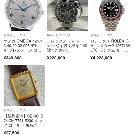
腕時計(アナログ)
腕時計(アナログ)
腕時計(アナログ)
オメガ OMEGA 424.1
ロレックス デイト
ロレックス ROLEX G
3.40.20.02.003 デビ
ナ ⚠️必ず説明欄をご確
MTマスター2 126710B
ル プレステージ コー
認ください。
LRO ランダム ルーレ
アクシャル 自動巻
ット ブルー レッド メ
¥349,800
¥220,000
¥4,228,000
き メンズ 箱・保証書
ンズ 腕時計 デイト 自
付き_971334
動巻き GMT Maste
r 2 90330624
腕時計(アナログ)
【新品電池】SEIKO D
OLCE 7731-5230 タン
ク ゴールド 腕時計
¥27,500