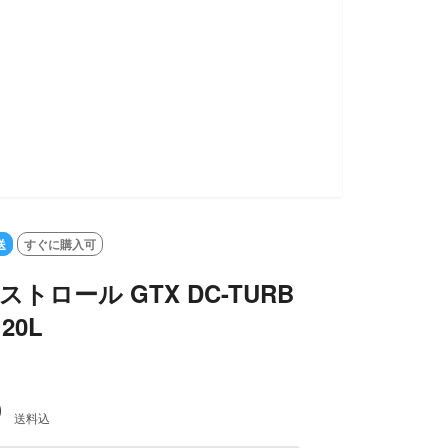
送
すぐに購入可
 カストロール GTX DC-TURB
 20L
0
送料込