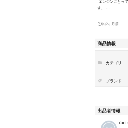
エンジンにとって
す。
このスラッジが堆
故障を引き起こす
約2ヶ月前
カストロールGT
します。
特長
商品情報
卓越した耐熱性
ターボ車など高出
す。
カテゴリ
•摩擦軽減剤の配
す。
•20年以上に亘
ブランド
出品者情報
raci