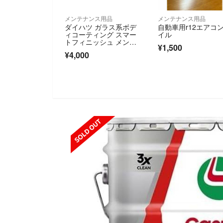
メンテナンス用品
メンテナンス用品
ダイハツ ガラス系ボデ
自動車用r12エアコ
ィコーティング スマー
イル
トフィニッシュ メンテ
¥1,500
ナンスキット 新品1セ
¥4,000
ット＋1回使用済1セッ
ト
SOLD OUT