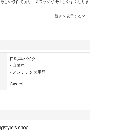
厳しい条件であり、スラッジが発生しやすくなりま
積するとエンジンの性能低下や
続きを表示する
原因になります。
Xはエンジンに悪影響を及ぼすスラッジの発生を抑制
能を持つので、
力・高性能エンジンにも安心してご使用いただけま
自動車/バイク
›
自動車
合により、エンジン内各部の金属摩擦抵抗を軽減しま
›
メンテナンス用品
るロングセラー商品です。
Castrol
ngstyle's shop