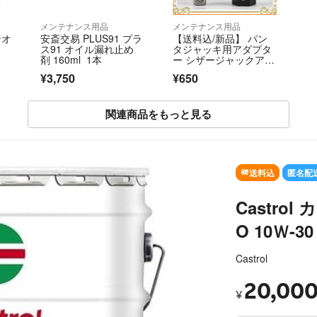
メンテナンス用品
メンテナンス用品
ンオ
安斎交易 PLUS91 プラ
【送料込/新品】 パン
ス91 オイル漏れ止め
タジャッキ用アダプタ
剤 160ml 1本
ー シザージャックアダ
プター ジャッキヘルパ
¥3,750
¥650
ー タイヤ交換 工具 ㉓
関連商品をもっと見る
送料込
匿名配
Castrol
O 10Ｗ-30
Castrol
20,00
¥