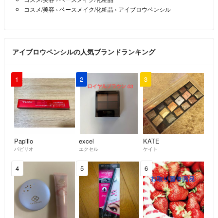
コスメ/美容
›
ベースメイク/化粧品
›
アイブロウペンシル
アイブロウペンシルの人気ブランドランキング
1
2
3
Papilio
excel
KATE
パピリオ
エクセル
ケイト
4
5
6