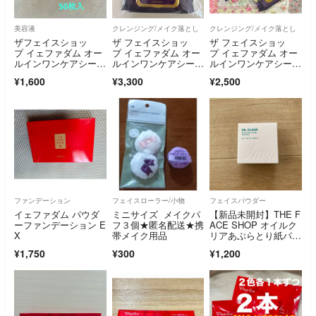
美容液
クレンジング/メイク落とし
クレンジング/メイク落とし
ザフェイスショッ
ザ フェイスショッ
ザ フェイスショッ
プ イェファダム オー
プ イェファダム オー
プ イェファダム オー
ルインワンケアシー
ルインワンケアシー
ルインワンケアシー
ト EX50枚入
ト 50枚入 2パック
ト 2袋セット
¥1,600
¥3,300
¥2,500
ファンデーション
フェイスローラー/小物
フェイスパウダー
イェファダム パウダ
ミニサイズ メイクパ
【新品未開封】THE F
ーファンデーション E
フ３個★匿名配送★携
ACE SHOP オイルク
X
帯メイク用品
リアあぶらとり紙パウ
ダー
¥1,750
¥300
¥1,200