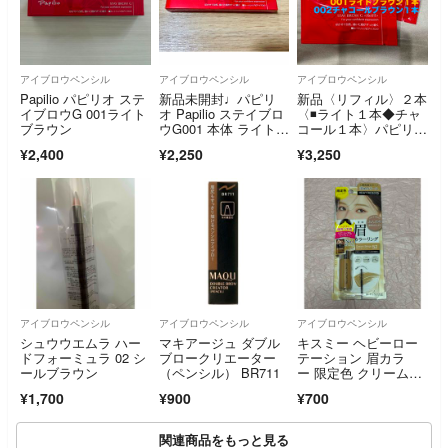
アイブロウペンシル
アイブロウペンシル
アイブロウペンシル
Papilio パピリオ ステ
新品未開封♩パピリ
新品〈リフィル〉２本
イブロウG 001ライト
オ Papilio ステイブロ
〈◾️ライト１本◆チャ
ブラウン
ウG001 本体 ライトブ
コール１本〉パピリ
ラウン
オ ステイブロウ G
¥2,400
¥2,250
¥3,250
アイブロウペンシル
アイブロウペンシル
アイブロウペンシル
シュウウエムラ ハー
マキアージュ ダブル
キスミー ヘビーロー
ドフォーミュラ 02 シ
ブロークリエーター
テーション 眉カラ
ールブラウン
（ペンシル） BR711
ー 限定色 クリームベ
ージュ
¥1,700
¥900
¥700
関連商品をもっと見る