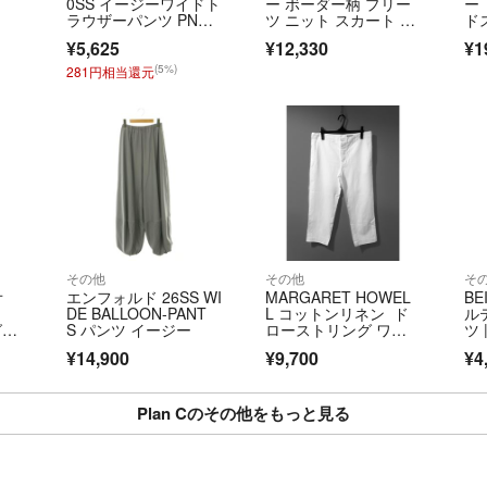
0SS イージーワイドト
ー ボーダー柄 プリー
ー
ラウザーパンツ PNCA
ツ ニット スカート サ
ド
B03UZ8TP006 レッ
イズ36 マルチカラ
¥5,625
¥12,330
¥1
ド 36
ー レディース 古着 中
古 USED
(5%)
281円相当還元
その他
その他
そ
オ
エンフォルド 26SS WI
MARGARET HOWEL
BE
DE BALLOON-PANT
L コットンリネン ド
ル
グリ
S パンツ イージー
ローストリング ワイ
ツ 
ド パンツ
ー
¥14,900
¥9,700
¥4
Plan Cのその他をもっと見る