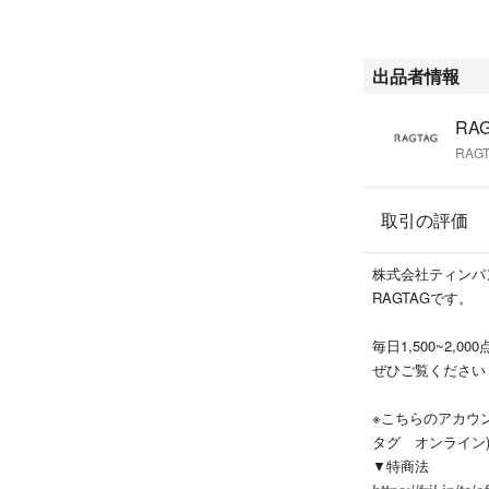
・C…着用感があ
・D…汚れやダメ
出品者情報
商品以外に付属し
おりません。
RAG
また、汚れや破れ
RAGT
い。
※新品同様では、
取引の評価
#RAGTAGonline
株式会社ティンパ
#レディース_RAGT
RAGTAGです。
#PLANC_プランシ
#パンツ（その他）_
毎日1,500~2,
ぜひご覧ください
こちらの商品はラ
います。
※こちらのアカウント
タグ オンライン
▼特商法