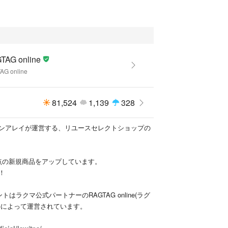
り、汚れやダメージがみられるもの
ージが目立つもの
ている袋や靴の箱等はコンディションには含まれて
TAG online
等の記載もしておりませんので予めご了承くださ
AG online
裾上げ等お直しがしてある場合もございます。
81,524
1,139
328
ンアレイが運営する、リユースセレクトショップの
AGonline
ー_レディース_RAGTAGonline
レディース_RAGTAGonline
000点の新規商品をアップしています。
！
クマ公式パートナーのRAGTAGによって出品されて
はラクマ公式パートナーのRAGTAG online(ラグ
)によって運営されています。