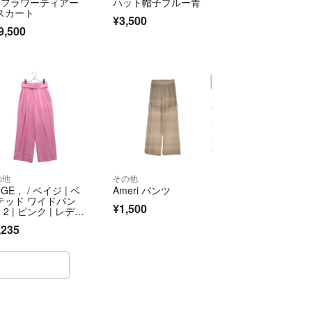
 フラワーティアー
ハット帽子ブルー青
スカート
¥3,500
9,500
の他
その他
IGE， / ベイジ | ベ
Ameri パンツ
テッド ワイドパン
¥1,500
| 2 | ピンク | レディ
ス
,235