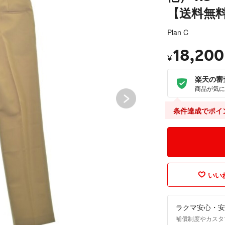
【送料無
Plan C
18,200
¥
楽天の審
商品が気に
条件達成でポイ
いいね
ラクマ安心・安
補償制度やカスタ