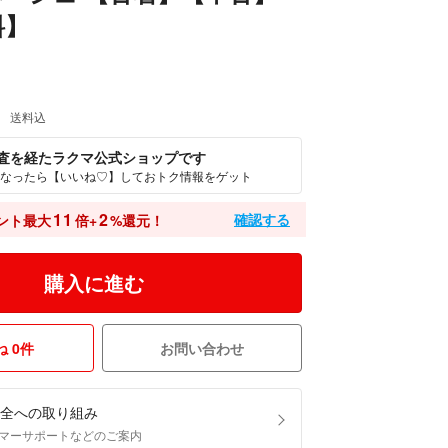
料】
送料込
査を経たラクマ公式ショップです
なったら【いいね♡】しておトク情報をゲット
11
2
確認する
ント最大
倍+
%還元！
購入に進む
 0件
お問い合わせ
全への取り組み
マーサポートなどのご案内