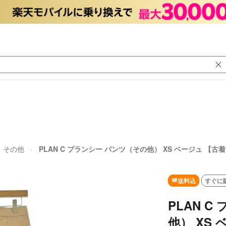
その他
PLAN C プランシー パンツ（その他） XS ベージュ 【
送料込
すぐに
PLAN 
他） XS