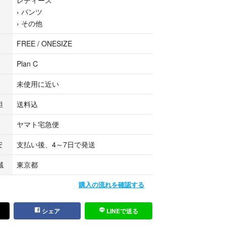
›
パンツ
›
その他
ー
FREE / ONESIZE
Plan C
トで共有している為システムで在庫調整を行ってお
未使用に近い
生じ欠品となる場合もございます。
担
送料込
426Y0002
ヤマト宅急便
について】
安
支払い後、4～7日で発送
lineでは商品がユーズドである性質を考慮して、
の基準で表示しております。
域
東京都
ください。
購入の流れを確認する
または新品同様のもの ※
ージがない、またはあっても目立たないきれいなも
シェア
LINEで送る
なく、汚れやダメージが気にならないもの