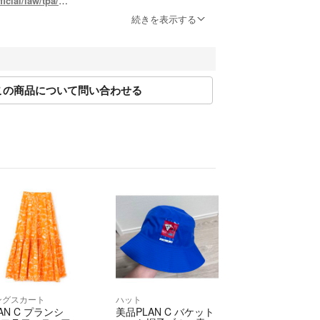
fficial/law/tpa/
続きを表示する
official/law/tpa/#return_policy
事業者登録番号
この商品について問い合わせる
 RAGTAG原宿店 / RAGTAG新宿店 / RAGTAG新宿マ
 RAGTAG日本橋高島屋店 / RAGTAG有楽町マルイ
ュウマン高輪店 / RAGTAGルミネ池袋店 / RAGTAG下
G吉祥寺店 / RAGTAG二子玉川ライズ店 / RAGTAGニ
AGTAG札幌店 / RAGTAG京都店 / RAGTAG心斎橋
んばパークス店 / RAGTAG神戸店 / RAGTAG広島店 /
 / RAGTAG福岡店 / RAGTAG福岡パルコ店 /
屋店
ングスカート
ハット
AN C プランシ
美品PLAN C バケット