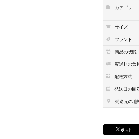
伸縮性：なし
カテゴリ
光沢：なし
開閉：ファスナ
柄：無地
サイズ
丈：ロング丈
ブランド
※商品は複数サイ
商品の状態
りますが、ずれが
配送料の負
【商品コード】9863
配送方法
【コンディション
発送日の目
RAGTAG On
商品の状態を下記
発送元の地
内容をよくご確認
・新品同様…新品
・A…汚れやダメ
ポスト
の
・B…着用感が少