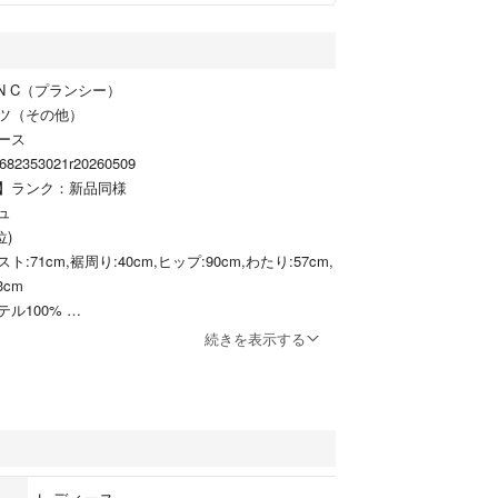
N C（プランシー）
ツ（その他）
ース
353021r20260509
ン】ランク：新品同様
ュ
位)
ト:71cm,裾周り:40cm,ヒップ:90cm,わたり:57cm,
3cm
テル100%
リア
続きを表示する
ポケット:4
通
レディース