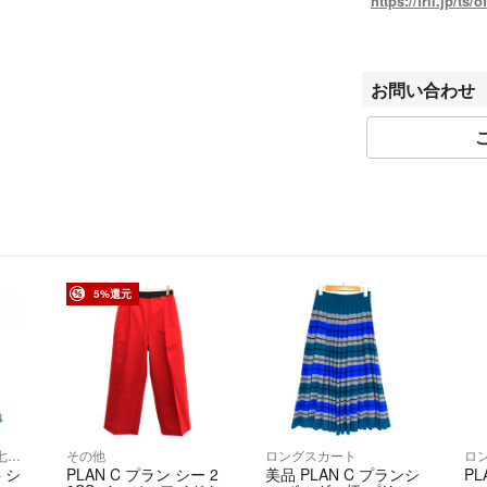
https://fril.jp/ts/o
▼返品特約
https://fril.jp/ts/
▼適格請求書発行
お問い合わせ
T7010001074003
【実店舗一覧】
RAGTAG渋谷店 /
ルイアネックス店 /
店 / RAGTAGニ
北沢店 / RAGTA
ュウマン横浜店 / R
店 / RAGTAGな
5%還元
RAGTAG広島府中店
rt銀座店 / rt名古
シャツ/ブラウス(長袖/七分)
その他
ロングスカート
ロ
 シ
PLAN C プラン シー 2
美品 PLAN C プランシ
PL