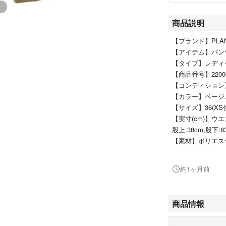
商品説明
【ブランド】PLA
【アイテム】パン
【タイプ】レディ
【商品番号】2200682
【コンディショ
【カラー】ベージ
【サイズ】36(XS
【実寸(cm)】ウエス
股上:38cm,股下:8
【素材】ポリエス
【原産国】イタ
【その他詳細】
約1ヶ月前
シーズン：春夏
ポケット：あり 外
透け感：なし
商品情報
生地の厚さ：普
裏地：なし