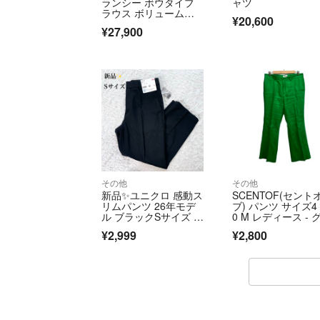
ランシー ボウタイブ
ャツ
ラウス ボリュームシ
¥20,600
ャツ 36
¥27,900
その他
その他
新品✨️ユニクロ 感動ス
SCENTOF(セント
リムパンツ 26年モデ
ブ) パンツ サイズ4
ル ブラックSサイズ ス
0 M レディース - 
ラックス
ーン フルレングス
¥2,999
¥2,800