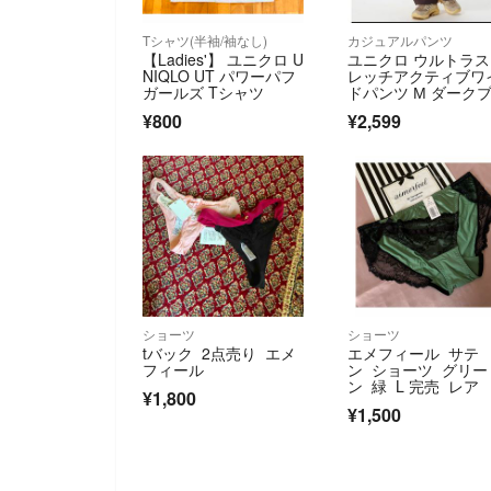
Tシャツ(半袖/袖なし)
カジュアルパンツ
【Ladies'】 ユニクロ U
ユニクロ ウルトラ
NIQLO UT パワーパフ
レッチアクティブワ
ガールズ Tシャツ
ドパンツ М ダーク
ウン
¥800
¥2,599
ショーツ
ショーツ
tバック 2点売り エメ
エメフィール サテ
フィール
ン ショーツ グリー
ン 緑 L 完売 レア
¥1,800
¥1,500