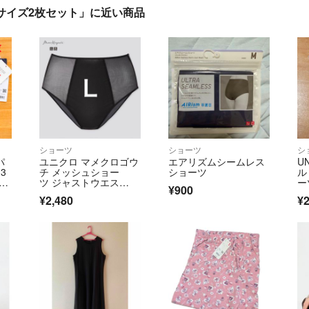
Lサイズ2枚セット」に近い商品
ショーツ
ショーツ
シ
パ
ユニクロ マメクロゴウ
エアリズムシームレス
U
3
チ メッシュショー
ショーツ
ル
タム
ツ ジャストウエス
ー
¥900
ト ブラック L
セ
¥2,480
¥2