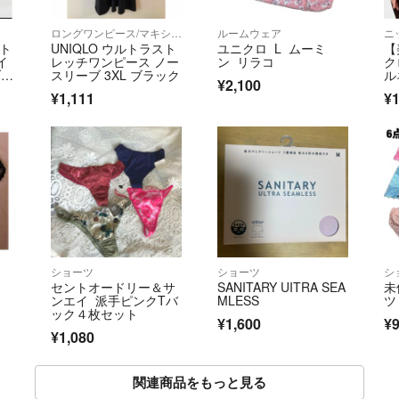
ロングワンピース/マキシワンピース
ルームウェア
ニ
スト
UNIQLO ウルトラスト
ユニクロ L ムーミ
【
イ
レッチワンピース ノー
ン リラコ
ク
ブラ
スリーブ 3XL ブラック
ル
¥2,100
ジ
¥1,111
¥1
ショーツ
ショーツ
シ
セントオードリー＆サ
SANITARY UITRA SEA
未
ンエイ 派手ピンクTバ
MLESS
ツ
ック４枚セット
¥1,600
¥
¥1,080
関連商品をもっと見る