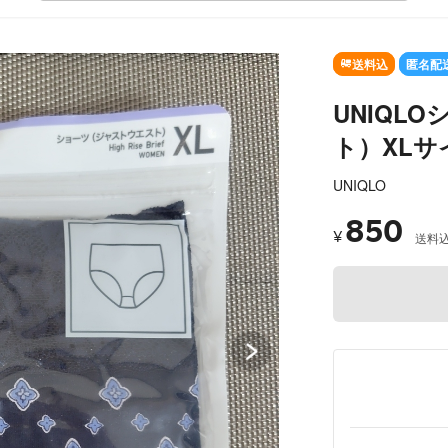
SOLD OUT
送料込
匿名配
UNIQL
ト）XLサ
UNIQLO
850
¥
送料