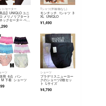
ット/セーター
Tシャツ(半袖/袖なし)
美品】UNIQLO ユニ
モンチッチ tシャツ 3
ロ メリノリブタート
XL UNIQLO
ネックセーター ベー
¥1,490
ュ
,290
ョーツ
ショーツ
使用 6点 パン
ブラデリスニューヨー
 M 下着 ショーツ
クのショーツ2枚セッ
ト Lサイズ
999
¥4,790