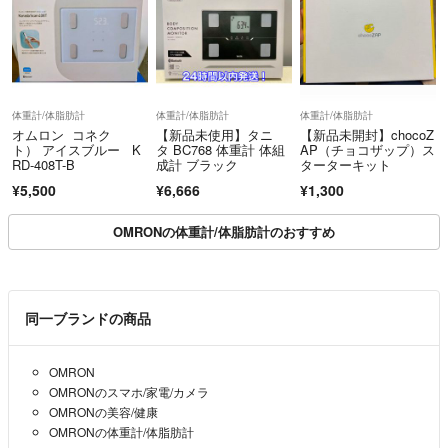
体重計/体脂肪計
体重計/体脂肪計
体重計/体脂肪計
オムロン コネク
【新品未使用】タニ
【新品未開封】chocoZ
ト） アイスブルー K
タ BC768 体重計 体組
AP（チョコザップ）ス
RD-408T-B
成計 ブラック
ターターキット
¥5,500
¥6,666
¥1,300
OMRONの体重計/体脂肪計のおすすめ
同一ブランドの商品
OMRON
OMRONのスマホ/家電/カメラ
OMRONの美容/健康
OMRONの体重計/体脂肪計