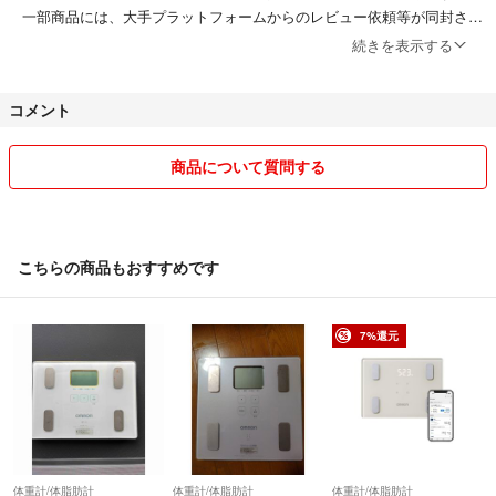
一部商品には、大手プラットフォームからのレビュー依頼等が同封され
ている場合がございますが、商品とは関係ございませんのでご安心くだ
続きを表示する
さい。
コメント
楽天ラクマで販売している商品はすべて【当店在庫品】です。検品も行
っておりますので、安心してご購入いただけます。
商品について質問する
【委託業者・配送について】
楽天倉庫、ヤマト運輸、Amazon物流などの業者を利用しております。
※配送業者の指定はできません。
※住所不備や間違いによる返品が発生した場合、送料は購入者様のご負
こちらの商品もおすすめです
担となりますので、あらかじめご了承ください。
最後までお読みいただき、ありがとうございました。
7%還元
安心・丁寧・誠実な対応を心がけております。どうぞよろしくお願いい
たします。
体重計/体脂肪計
体重計/体脂肪計
体重計/体脂肪計