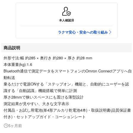
本人確認済
ラクマ安心・安全への取り組み
商品説明
外形寸法:幅 約285 × 奥行き 約280 × 厚さ 約28 mm
本体重量(kg):1.6
Bluetooth通信で測定データをスマートフォンのOmron Connectアプリへ自
動転送
乗るだけで電源ONする「ステップオン」機能と、自動的にユーザーを認
識する「自動認識」機能搭載で簡単に計測
厚さ28mmで狭いスペースにも置ける薄型設計
測定結果が見やすい、大きな文字表示
付属品・お試し用電池(単4形アルカリ乾電池4本)・取扱説明書(品質保証書
付き)・セットアップガイド・コーションシート
5ヶ月前