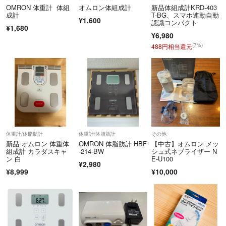
OMRON 体重計 体組
オムロン体組成計
新品体組成計KRD-403
成計
T-BG、スマホ連動自動
¥1,600
認識コンパクト
¥1,680
¥6,980
(7%)
488円相当還元
体重計/体脂肪計
体重計/体脂肪計
その他
新品 オムロン 体重体
OMRON 体脂肪計 HBF
【中古】オムロン メッ
組成計 カラダスキャ
-214-BW
シュ式ネブライザー N
ン 白
E-U100
¥2,980
¥8,999
¥10,000