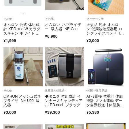
その他
その他
マッサージ機
オムロン 公式 体組成
オムロン ネブライザ
正規品 純正 オムロ
計 KRD-103-W カラダ
ー 吸入器 NE-C30
ン 低周波治療器用 ロ
スキャン ホワイト 体
ングライフパッド HV-
¥6,900
重計
LLPAD
¥1,999
¥2,000
その他
体重計/体脂肪計
体重計/体脂肪計
OMRON メッシュ式ネ
◆タニタ 体組成計 イ
AI×8電極 体重計 体組
プライザ NE-U22 吸
ンナースキャンデュア
成計 スマホ連動 デー
入器
ル RD-803L ブラック
タ自動転送【体脂肪率/
BMI
¥3,000
¥39,300
¥5,380