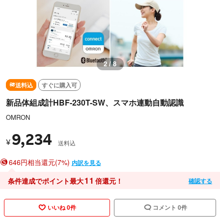
2 / 8
送料込
すぐに購入可
新品体組成計HBF-230T-SW、スマホ連動自動認識
OMRON
9,234
¥
送料込
646円相当還元(7%)
内訳を見る
11
条件達成でポイント最大
倍還元！
確認する
いいね 0件
コメント 0件