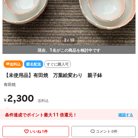
3 / 10
1
現在、
名がこの商品を検討中です
送料込
匿名配送
すぐに購入可
【未使用品】有田焼 万葉絵変わり 親子鉢
有田焼
2,300
¥
送料込
11
条件達成でポイント最大
倍還元！
確認する
いいね 1件
コメント 0件