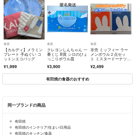
食器
食器
食器
【カルディ】メラミン
クレヨンしんちゃん 一
非売 ミッフィー ラー
プレート 手ぬぐい コ
番くじ B賞 シロのひょ
メンボウル２点セッ
ットンエコバッグ
っこりボウル皿
ト ミスタードーナツコ
ラボ 長期倉庫保管
¥1,999
¥3,900
¥2,499
有田焼の食器のおすすめ
同一ブランドの商品
有田焼
有田焼のインテリア/住まい/日用品
有田焼のキッチン/食器