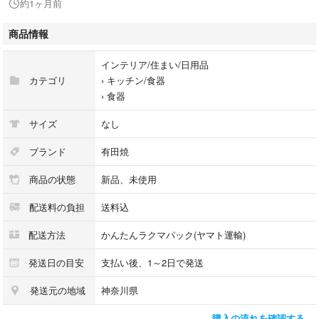
約1ヶ月前
未使用品
アンティーク
商品情報
ヴィンテージ
デッドストック
インテリア/住まい/日用品
昭和レトロ雑貨
カテゴリ
›
キッチン/食器
日本製
›
食器
レトロ
平成レトロ
サイズ
なし
やきもの
陶芸
ブランド
有田焼
作家
商品の状態
新品、未使用
有田焼
小鉢
配送料の負担
送料込
小皿
豆皿
配送方法
かんたんラクマパック(ヤマト運輸)
和食器
発送日の目安
支払い後、1～2日で発送
発送元の地域
神奈川県
購入の流れを確認する