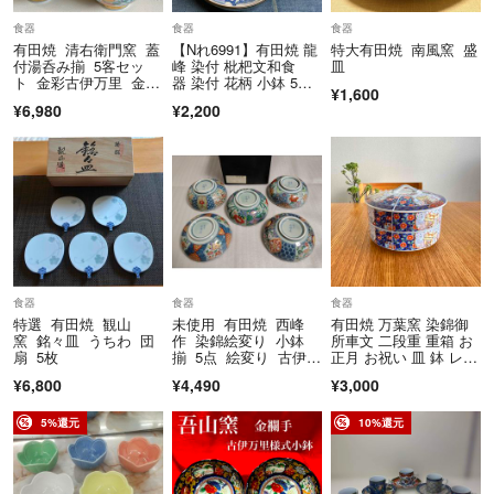
食器
食器
食器
有田焼 清右衛門窯 蓋
【Nれ6991】有田焼 龍
特大有田焼 南風窯 盛
付湯呑み揃 5客セッ
峰 染付 枇杷文和食
皿
ト 金彩古伊万里 金襴
器 染付 花柄 小鉢 5枚
¥1,600
手 色絵 茶器
セット 陶器 取り皿
¥6,980
¥2,200
食器
食器
食器
特選 有田焼 観山
未使用 有田焼 西峰
有田焼 万葉窯 染錦御
窯 銘々皿 うちわ 団
作 染錦絵変り 小鉢
所車文 二段重 重箱 お
扇 5枚
揃 5点 絵変り 古伊万
正月 お祝い 皿 鉢 レト
里 小鉢 揃 5客 金
ロ
¥6,800
¥4,490
¥3,000
彩 深皿 食器 和食
器 食器 色絵
5%還元
10%還元