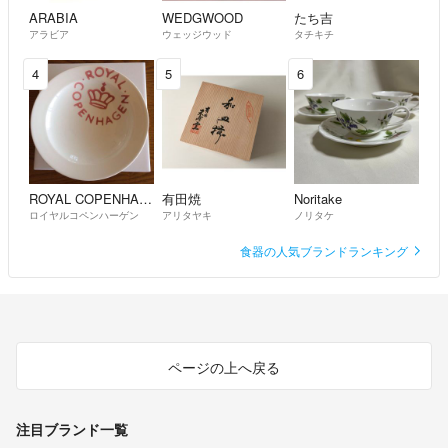
ARABIA
WEDGWOOD
たち吉
アラビア
ウェッジウッド
タチキチ
4
5
6
ROYAL COPENHAGEN
有田焼
Noritake
ロイヤルコペンハーゲン
アリタヤキ
ノリタケ
食器の人気ブランドランキング
ページの上へ戻る
注目ブランド一覧