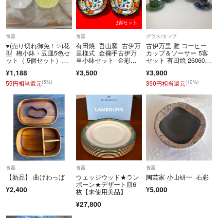
食器
食器
グラス/カップ
♥️(売り切れ御免！✨)花
有田焼 吾山窯 古伊万
古伊万里 雅 コーヒー
型 梅小鉢・豆皿5色セ
里様式 金襴手古伊万
カップ＆ソーサー 5客
ット（ 5個セット）昭
里小鉢セット 金彩花
セット 有田焼 260605-
和レトロ
紋
4T
¥1,188
¥3,500
¥3,900
(5%)
(10%)
59円相当還元
390円相当還元
食器
食器
食器
【新品】 曲げわっぱ
ウェッジウッド★ラン
陶芸家 小山研一 石彩
ボーン★デザート皿6
¥2,400
¥5,000
枚【未使用美品】
¥27,800