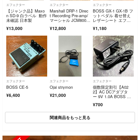
エフェクター
エフェクター
エフェクター
【ジャンク品】Maxo
Marshall DRP-1 Direc
BOSS GX-1 GX-1B フ
n SD-9 白ラベル 動作
t Recording Pre-amp/
ットペダル 着せ替え
未確認 日本製
マーシャル JCM800 J
レザーシート エフェ
CM900 ガバナー
クター
¥13,000
¥12,800
¥1,180
エフェクター
エフェクター
エフェクター
BOSS CE-5
Ojai strymon
個数限定割引【A02
2】AC DCアダプタ
¥6,400
¥21,000
ー 9V 1.0A BOSS PS
A-100 互換
¥700
関連商品をもっと見る
SOLD OUT