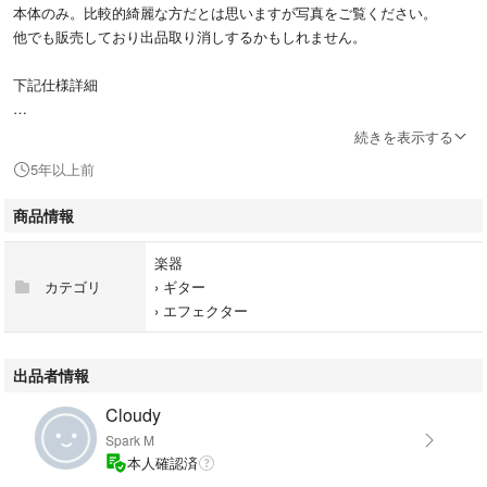
本体のみ。比較的綺麗な方だとは思いますが写真をご覧ください。
他でも販売しており出品取り消しするかもしれません。
下記仕様詳細
メーカーPedal Diggers [ペダルディガーズ]
続きを表示する
商品名Cranked 45
5年以上前
商品コードEFCPGCKD45
商品状態動作確認済
商品情報
商品説明オーバードライブ/ディストーション サイズ=W66xD109xH48m
m
楽器
Cranked 45はヴィンテージのマーシャルJTM45のサウンドを追求したオー
カテゴリ
›
ギター
バードライブ/ディ
›
エフェクター
ストーションです。JTM45をブースターなどで少しプッシュした実際にラ
イブやレ
コーディングで聞ける図太く音圧感のある王道のロックサウンドを再現し
出品者情報
ています。
Cloudy
Spark M
本人確認済