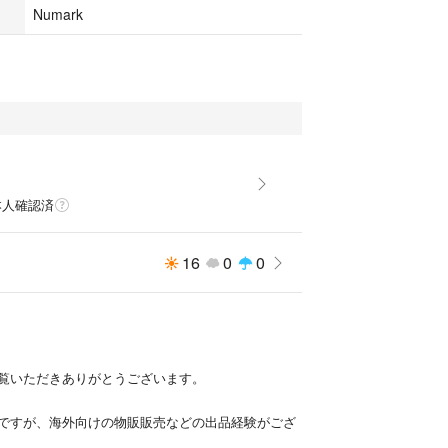
Numark
ws 7〜10、Mac OS X 10.8〜10.15
して10回ほど使用しました。
ると思い箱に入れて保管していましたが、子どもが
グを見失ったので出品となります。
ので全体的にキレイかと思います。
ダウンロードできますが、基本的に英語表記ですの
本人確認済
設定できる方の購入をおすすめします。
に使用できるため、初心者の方にもオススメです！
16
0
0
_動作確認済
覧いただきありがとうございます。
ですが、海外向けの物販販売などの出品経験がござ