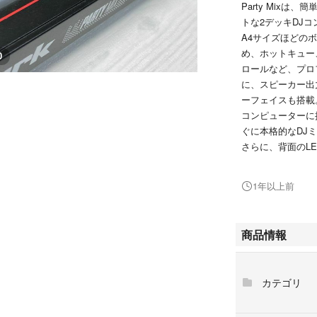
Party Mix
トな2デッキDJ
A4サイズほどの
め、ホットキュー
0
ロールなど、プロ
に、スピーカー出
ーフェイスも搭載
コンピューターに
ぐに本格的なDJ
さらに、背面のL
イルミネーション
上げます。
1年以上前
Party Mix
ーマンス抜群の本
（商品紹介より
商品情報
【仕様】
出力端子：RCAス
カテゴリ
電源：USBバス
サイズ：約325 x 19