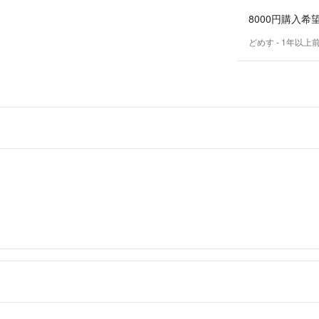
8000円購入希
どめす
- 1年以上