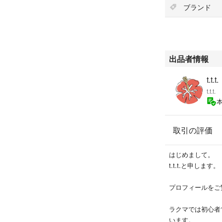
重量：約0.8kg
ブランド
システム要件：Windo
2018年頃に購入
いつかまた使用す
出品者情報
生まれてタイミン
箱に保管していた
t.t.t.
t.t.t.
日本語の説明書も
で、自分で調べて
シンプルで直感的
取引の評価
2025年3月17日
はじめまして。
t.t.t.と申します。
プロフィールをご
ラクマでは初心者
います。