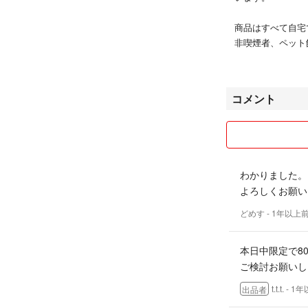
商品はすべて自宅
非喫煙者、ペット
商品内容に合った
コメント
不慣れな点もある
たらと思っていま
何かあれば、お気
わかりました。
日中は別の仕事が
よろしくお願い
るだけ早い返信を
また、発送までに
どめす
- 1年以上
場合は事前にご相
本日中限定で8
よろしくお願い致
ご検討お願いし
t.t.t.
- 1
出品者