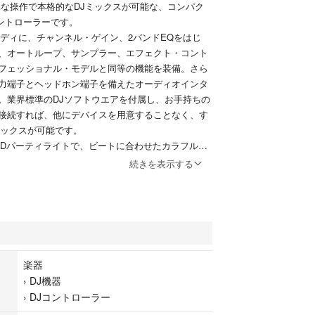
は、簡単な操作で本格的なDJミックスが可能な、コンパク
コントローラーです。
ボディに、チャンネル・ゲイン、2バンドEQをはじ
、オートループ、サンプラー、エフェクト・コント
フェッショナル・モデルと同等の機能を装備。さら
力端子とヘッドホン端子を備えたオーディオインタ
。業界標準のDJソフトウエアを付属し、お手持ちの
接続すれば、他にデバイスを用意することなく、す
ミックスが可能です。
EDパーティライトで、ビートに合わせたカラフルな
を演出。光のシャワーで、あなたのDJプレイを盛り
続きを表示する
は、これからDJプレイを始める方に最適な、コストパフォ
格DJコントローラーです。
抜粋）
楽器
テレオ出力端子、1/8"ヘッドホン端子
›
DJ機器
パワー
›
DJコントローラー
7 x 51mm（W x D x H）