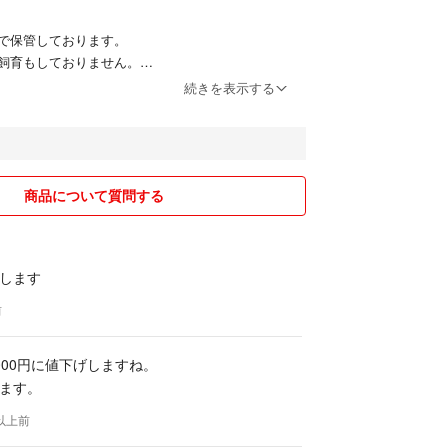
で保管しております。
飼育もしておりません。
続きを表示する
、出来るだけ丁寧な発送を心がけております。
かと思いますが、お互い気持ちの良いお取引ができ
す。
商品について質問する
軽にコメントください。
あり、返信が少し遅くなることもございます。出来
します
心がけます。
お日にちをいただくこともありますので、お急ぎの
前
談ください。
000円に値下げしますね。
します。
ます。
年以上前