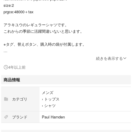
size:2
prgce:48000＋tax
アラキユウのレギュラーシャツです。
これからの季節に活躍間違いないと思います。
※タグ、替えボタン、購入時の袋が付属します。
※他サイトにも出品していますのでそちらで売れた場合は出品を取り消し
続きを表示する
ますのでご了承ください。
4年以上前
※気になること等あれば気軽にコメントください。
商品情報
メンズ
Paul Harnden ELENA DAWSON Bergfabel The Crooked Tailor ARCHIVI
カテゴリ
›
トップス
O J.M.Ribot ARTS&SCIENCE kaval taich murakami guidi ma+ toogood C
›
シャツ
OMOLI AURALEE など好きな方にオススメです
ブランド
Paul Harnden