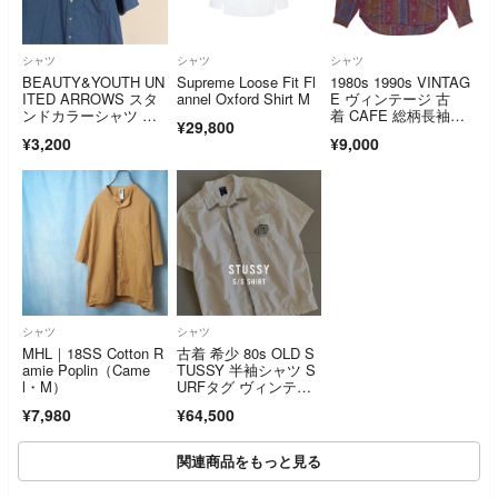
シャツ
シャツ
シャツ
BEAUTY&YOUTH UN
Supreme Loose Fit Fl
1980s 1990s VINTAG
ITED ARROWS スタ
annel Oxford Shirt M
E ヴィンテージ 古
ンドカラーシャツ 半
着 CAFE 総柄長袖シ
¥29,800
袖 ブルー XL
ャツ SHIRT 幾何学 エ
¥3,200
¥9,000
スニック トップス
シャツ
シャツ
MHL｜18SS Cotton R
古着 希少 80s OLD S
amie Poplin（Came
TUSSY 半袖シャツ S
l・M）
URFタグ ヴィンテー
ジ ABATHING APE s
¥7,980
¥64,500
kate
関連商品をもっと見る