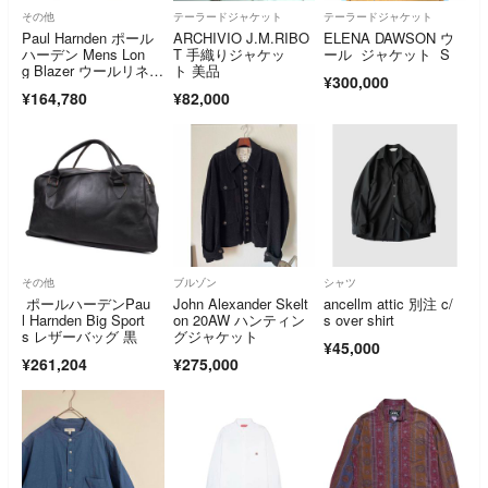
その他
テーラードジャケット
テーラードジャケット
Paul Harnden ポール
ARCHIVIO J.M.RIBO
ELENA DAWSON ウ
ハーデン Mens Lon
T 手織りジャケッ
ール ジャケット S
g Blazer ウールリネ
ト 美品
¥300,000
ン メンズロングブレ
¥164,780
¥82,000
ザー ジャケット グレ
ー系 L【中古】
その他
ブルゾン
シャツ
ポールハーデンPau
John Alexander Skelt
ancellm attic 別注 c/
l Harnden Big Sport
on 20AW ハンティン
s over shirt
s レザーバッグ 黒
グジャケット
¥45,000
¥261,204
¥275,000