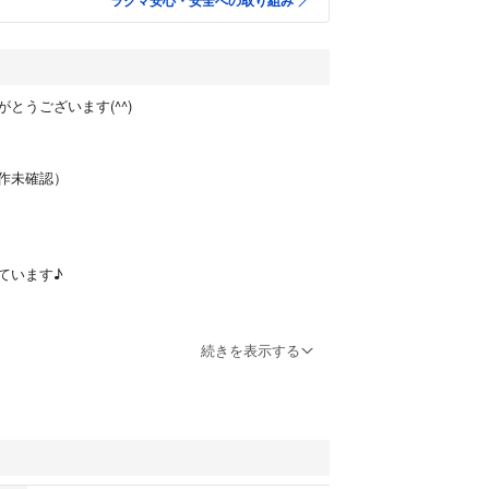
ラクマ安心・安全への取り組み
とうございます(^^)
作未確認）
ています♪
続きを表示する
スになったボディスクラブです。
ホバ、ボラージなど自然の恵みがたっぷりと詰まっ
果で、シルクのような滑らかでツルツルのお肌に。
サージ効果で、古い角質を除き、血行促進！