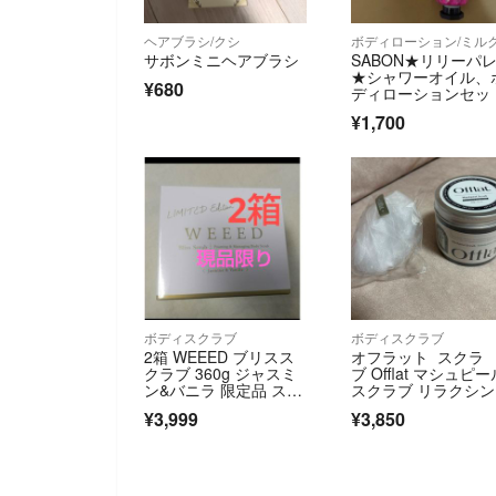
ヘアブラシ/クシ
ボディローション/ミル
サボンミニヘアブラシ
SABON★リリーパ
★シャワーオイル、
¥680
ディローションセッ
¥1,700
ボディスクラブ
ボディスクラブ
2箱 WEEED ブリスス
オフラット スクラ
クラブ 360g ジャスミ
ブ Offlat マシュピー
ン&バニラ 限定品 スク
スクラブ リラクシ
ラブ
グリーンティー 泡
¥3,999
¥3,850
ネット付き