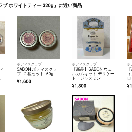
ラブ ホワイトティー 320g」に近い商品
ボディスクラブ
ボディスクラブ
ボ
ディ
SABON ボディスクラ
【新品】SABON ウェ
【
ワ
ブ ２種セット 60g
ルカムキット デリケー
ィ
ク
ト・ジャスミン
ロ
¥1,600
ク
¥1,800
¥1
0