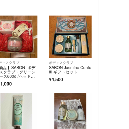
ディスクラブ
ボディスクラブ
新品】SABON ボデ
SABON Jasmine Confe
スクラブ・グリーン
tti ギフトセット
ーズ600g /ヘッドス
¥4,500
ラブ・ゼラニウム30
1,000
g/スプーン