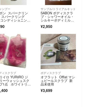
ャンプー
サンプル/トライアルキット
ボン スパークリン
SABON ボディスクラ
 スパークリング
ブ・シャワーオイル・
 コンディショニング
シルキーボディミル
ャンプー 30ml
ク セット
790
¥2,950
ディスクラブ
ボディスクラブ
リイロ YURiiRO ジ
オフラット Offlat マシ
リーウォッシュスク
ュピールスクラブ 新
ブ1点 ホワイトリリ
品未使用
ー
,400
¥3,699