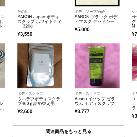
ク
その他
ボディソープ/石鹸
シ
レス
SABON Japan ボディ
SABON ブラック ボデ
サ
ボ
スクラブ ホワイトティ
ィマスク デッドシー
グ
ト
ー 320g
N
¥5,000
シ
¥3,550
¥
ボディスクラブ
ボディスクラブ
ボ
ウルラブボディスクラ
Aesop イソップ ゼラニ
ユ
ル
ブ460ｇ詰め替え用
ウム ボディスクラブ
ェ
ング
ラ
¥2,600
¥3,777
立て
¥3
関連商品をもっと見る