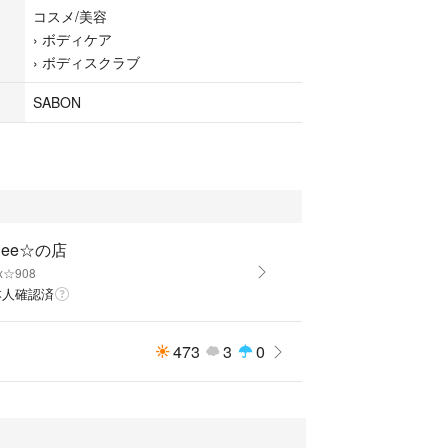
明感のある素肌へ導きます。
コスメ/美容
›
ボディケア
致します。
›
ボディスクラブ
ブ ホワイトティー 320g×1
SABON
N
ト
モンドオイル ホホバオイル
ィスクラブ
iDee☆の店
ex☆908
本人確認済
473
3
0