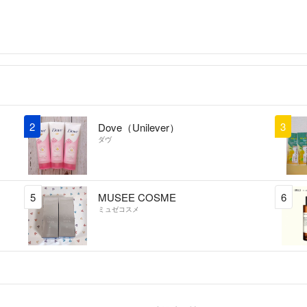
2
3
Dove（Unilever）
ダヴ
5
MUSEE COSME
6
ミュゼコスメ