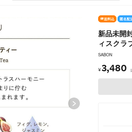
SOLD OUT
送料込
匿名配
新品未開封
ィスクラブ
SABON
3,480
¥