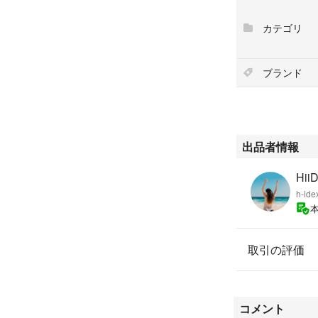
●くすみのない透
カテゴリ
簡易梱包にて発送
サボン ボディスクラ
ブランド
ブランド：SABO
スクラブ剤：ソル
オイル成分：アー
#SABON #ボデ
出品者情報
#ホワイトティー
Hi
h-id
取引の評価
コメント