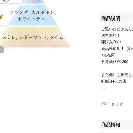
商品説明
ご覧いただきありが
送料無料！
即購入OK！
新品未使用！（動
1点在庫
参考価格¥4,290
また他にも販売し
#HiiDee☆の店
商品説明
1年以上前
●死海の塩がベー
●アーモンド、ホ
たオイルの保湿効
商品情報
●スクラブのマッ