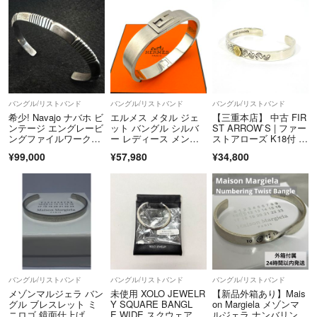
バングル/リストバンド
バングル/リストバンド
バングル/リストバンド
希少! Navajo ナバホ ビ
エルメス メタル ジェ
【三重本店】 中古 FIR
ンテージ エングレービ
ット バングル シルバ
ST ARROW`S | ファー
ングファイルワークト
ー レディース メン
ストアローズ K18付 平
ライアングルバング
ズ ユニセックス
打8mmカラ草彫りバン
¥99,000
¥57,980
¥34,800
ル Old pawn オールド
グル / 唐草模様 シルバ
ポーン
ー×ゴールド 【134】
バングル/リストバンド
バングル/リストバンド
バングル/リストバンド
メゾンマルジェラ バン
未使用 XOLO JEWELR
【新品外箱あり】Mais
グル ブレスレット ミ
Y SQUARE BANGL
on Margiela メゾンマ
ニロゴ 鏡面仕上げ
E WIDE スクウェア バ
ルジェラ ナンバリン