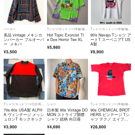
来ない場合、おおよそのお支払日のご連絡をお願いいたします。
■素人採寸ですので若干の誤差はご了承ください
■ハンドメイド商品が基本となり、完璧な商品でないかもしれません
パーカー
Tシャツ/カットソー(半袖/袖なし)
Tシャツ/カットソー(半袖/袖なし)
美品 vintage メキシカ
Hot Topic Exorcist Ti
90's Navajo Tシャツ ア
が、精一杯に製作しております。もし完璧を求められる方は大変恐縮で
ンパーカー プルオーバ
e Dye Horror Tee XL
ートT スーベニアT US
すが、ご購入はお控え頂きますようお願い致します。
ー メキパ
A製
¥5,980
¥3,500
¥9,900
気持ちの良い取引ができる様に頑張りますのでよろしくお願いします☺
Tシャツ/カットソー(七分/長袖)
シャツ
Tシャツ/カットソー(半袖/袖なし)
70s-80s USA製 ALPH
日本製 90s Vintage DO
90s CHEMICAL BROT
A ヴィンテージ メッシ
MON ストライプ開襟
HERS ビンテージ Tシ
ュロンT モックネック
シャツ 総柄 向日葵
ャツ テクノ エイフェ
ックスツイン フォトプ
¥3,900
¥4,690
¥28,800
リント アンダーワール
ド