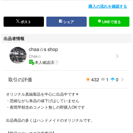
購入の流れを確認する
新品ですが、パーツはインポートのために、多少のくすみや小傷はついて
いる場合があります。
また現物を撮影していますが、色味は写真と差異がある場合がございま
ポスト
シェア
LINEで送る
す。ご理解をお願いいたします。
出品者情報
#ジーンズ
chaa☆s shop
#ライダー
Chaa☆
#バイカー
本人確認済
#バイク
#ゴローズ
取引の評価
432
1
0
#クロムハーツ
#古着
#ブレスレット
オリジナル真鍮製品を中心に出品中です✴️
#バングル
・恐縮ながら単品の値下げはしていません
#真鍮
・夜間早朝含めコメント無しの即購入OKです
#シルバー
#キーリング
出品商品の多くはハンドメイドのオリジナルです。
#キーフック
#ウォレットチェーン