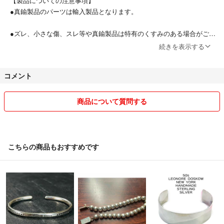
【製品についての注意事項】
#アリゾナフリーダム
●真鍮製品のパーツは輸入製品となります。
#ジャムホームメイド
#テンダーロイン
●ズレ、小さな傷、スレ等や真鍮製品は特有のくすみのある場合がござ
#Calee
います。
続きを表示する
13
●ご覧頂いているパソコン・モニター等により実際の商品と色味が多少
コメント
異なる場合がございます。
●ヴィンテージ加工品は商品ごとに加工具合が違います。
商品について質問する
酸化具合(緑・黒など酸化錆含む)、加工傷などは、一点ものの特徴で
す。個性としてお楽しみ下さい。
●お客様都合による返品、交換、返金は行っておりません。併せて商品
こちらの商品もおすすめです
発送後のお客様都合による取引キャンセルは受け付けておりません。
●商品注意事項や上記理由等以外での不良品などはご対応致しますの
で、必ず【評価前】にご連絡ください。メッセージを含めて取引完了後
のご対応は出来ません。
●画像や商品説明文の流出、転用は禁止しております。画像に関しては