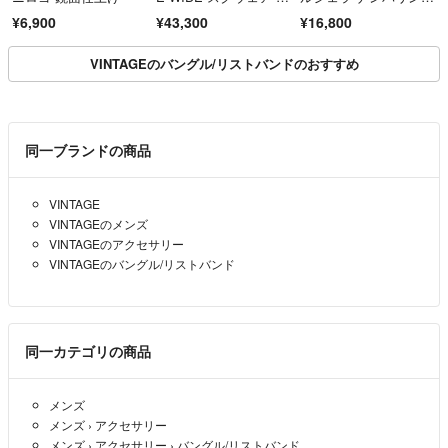
ングル ワイド SILVE
グ ツイスト バング
¥6,900
¥43,300
¥16,800
R 925
ル 艶消し仕上げ
VINTAGEのバングル/リストバンドのおすすめ
同一ブランドの商品
VINTAGE
VINTAGEのメンズ
VINTAGEのアクセサリー
VINTAGEのバングル/リストバンド
同一カテゴリの商品
メンズ
メンズ
›
アクセサリー
メンズ
›
アクセサリー
›
バングル/リストバンド