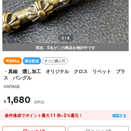
3 / 8
5
現在、
名がこの商品を検討中です
送料込
匿名配送
すぐに購入可
・真鍮 燻し加工 オリジナル クロス リベット ブラ
ス バングル
VINTAGE
1,680
¥
送料込
11
2
条件達成でポイント最大
倍+
%還元！
確認する
いいね 5件
コメント 0件