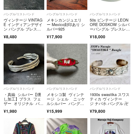
当方で撮影しているため著作権があり、こちらで気付いた場合には、メ
ルカリ管理者側に通報させて頂きます。
バングル/リストバンド
バングル/リストバンド
バングル/リストバンド
ヴィンテージ VINTAG
メキシカンジュエリ
50s ビンテージ LEON
【取引・値引きについて】
E インディアンデザイ
ー Mexico刻印あり シ
ORE DOSKOW シルバ
ン バングル ブレスレ
ルバー925
ーバングル ブレスレッ
ット 925 刻印 アンテ
ト
¥8,480
¥17,900
¥18,000
■コメントなしの即購入可能です。
ィーク SILVER
■単品のお値引きはしておりません。
■単品でのお値引き交渉コメントを頂いた場合、ご対応できませんので
一定の時間経過後、削除させていただくことがございます。
■2品以上同時購入で1品100円づつのお値引きをしております。購入前
に必ずメッセージでご連絡をお願いいたします。
バングル/リストバンド
バングル/リストバンド
バングル/リストバンド
・真鍮 シルバー【燻
メキシコ製 ヴィンテ
1930s swastika スワス
■パーツのみの販売はしておりません。商品をご購入の際、チャームや
し加工】ブラス フェ
ージ シェル ニッケ
ティカ ヴィンテー
パーツの追加購入は可能な場合もございますのでご相談ください。
ザー オリジナル バン
ルシルバー バング
ジ ナバホ バングル 卍
グル
ル ブレスレット
¥1,980
¥15,999
¥79,800
■商品のカスタムのご相談も有料にて一部お受け付けしております。
■コンビニ/ATM支払いをご選択された場合、ご購入日中のお支払いが出