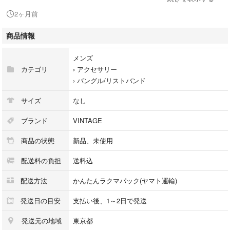
開閉によりサイズ調節も可能です。
2ヶ月前
ヴィンテージ風な飽きのこないデザインですので是非、長期のご使用でご
商品情報
自身の相棒となるように経年変化をお楽しみ下さい。
メンズ
また参考画像にもあるように重ね付けもオススメです。本商品はシンプル
カテゴリ
›
アクセサリー
な為、どんなものにも併せてご使用頂けます。
›
バングル/リストバンド
重ね付けしている参考商品は当方で出品中ですので、併せてご検討下さ
い。
サイズ
なし
↓
#chaa☆ブレスレット
ブランド
VINTAGE
商品の状態
新品、未使用
同時購入の場合、心ばかりのお値下げが可能です。詳しくはプロフィール
欄をご参照下さい。
配送料の負担
送料込
【カラー】ゴールド ※燻し加工
配送方法
かんたんラクマパック(ヤマト運輸)
【重さ】14g
発送日の目安
支払い後、1～2日で発送
発送元の地域
東京都
※個人での計測のため、サイズ・重さの差異がある場合がございます。